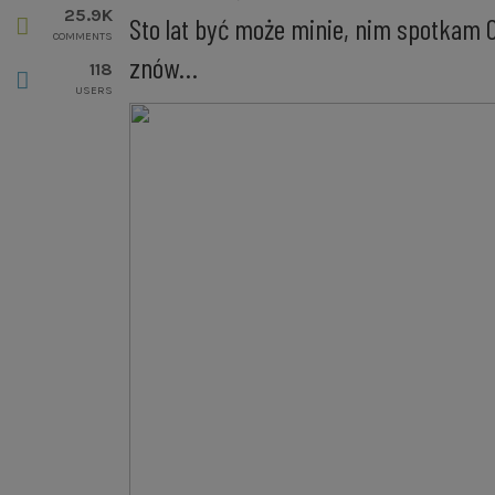
25.9K
Sto lat być może minie, nim spotkam 
COMMENTS
znów…
118
USERS