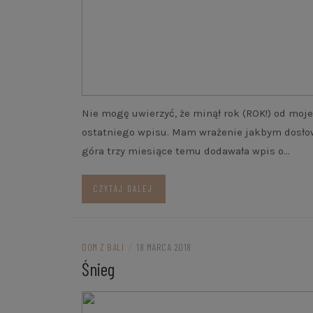
Nie mogę uwierzyć, że minął rok (ROK!) od moj
ostatniego wpisu. Mam wrażenie jakbym dosło
góra trzy miesiące temu dodawała wpis o…
CZYTAJ DALEJ
DOM Z BALI
/
18 MARCA 2018
Śnieg