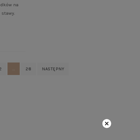
iadków na
 stawy.
…
2
28
NASTĘPNY