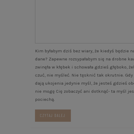
Kim byłabym dziś bez wiary, że kiedyś będzie 
dane? Zapewne rozsypałabym się na drobne kaw
zwinęła w kłębek i schowała gdzieś głęboko, że
czuć, nie myśleć. Nie tęsknić tak okrutnie. Gdy 
dają ukojenia jedynie myśl, że jesteś gdzieś ob
nie mogę Cię zobaczyć ani dotknąć- ta myśl je
pociechą.
CZYTAJ DALEJ