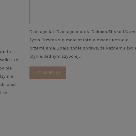
Dziesięć lat. Dziesięciolatek. Dekada.Blisko 1/4 m
życia. Trzyma się mnie ostatnio mocne uczucie
przemijania. Zdaję sobie sprawę, że każdemu życi
nam to
płynie. Jednym szybciej,…
ałki lub
by nie
CZYTAJ DALEJ
łzy nie
ok, choć
st mi