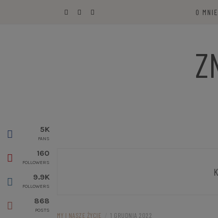
Przejdź
O MNI
do
treści
Z
5K
FANS
160
FOLLOWERS
K
9.9K
FOLLOWERS
868
POSTS
MY I NASZE ŻYCIE
/
1 GRUDNIA 2022