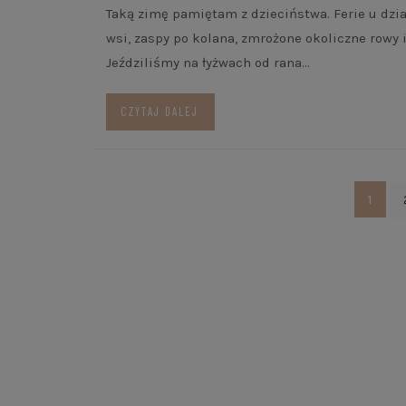
Taką zimę pamiętam z dzieciństwa. Ferie u dz
wsi, zaspy po kolana, zmrożone okoliczne rowy i
Jeździliśmy na łyżwach od rana…
CZYTAJ DALEJ
Nawigacja
1
po
wpisach