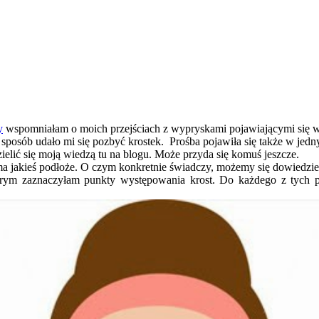
y
wspomniałam o moich przejściach z wypryskami pojawiającymi się wo
 sposób udało mi się pozbyć krostek. Prośba pojawiła się także w jed
elić się moją wiedzą tu na blogu. Może przyda się komuś jeszcze.
 jakieś podłoże. O czym konkretnie świadczy, możemy się dowiedzieć 
órym zaznaczyłam punkty występowania krost. Do każdego z tych 