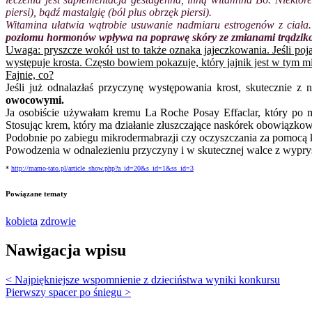
piersi), bądź mastalgię (ból plus obrzęk piersi).
Witamina ułatwia wątrobie usuwanie nadmiaru estrogenów z ciała. 
poziomu hormonów wpływa na poprawę skóry ze zmianami trądzikow
Uwaga: pryszcze wokół ust to także oznaka jajeczkowania. Jeśli po
występuje krosta. Często bowiem pokazuje, który jajnik jest w tym 
Fajnie, co?
Jeśli już odnalazłaś przyczynę występowania krost, skutecznie z
owocowymi.
Ja osobiście używałam kremu La Roche Posay Effaclar, który po mi
Stosując krem, który ma działanie złuszczające naskórek obowiązko
Podobnie po zabiegu mikrodermabrazji czy oczyszczania za pomocą kwa
Powodzenia w odnalezieniu przyczyny i w skutecznej walce z wypry
*
http://mamo-tato.pl/article_show.php?a_id=20&s_id=1&ss_id=3
Powiązane tematy
kobieta
zdrowie
Nawigacja wpisu
< Najpiękniejsze wspomnienie z dzieciństwa wyniki konkursu
Pierwszy spacer po śniegu >