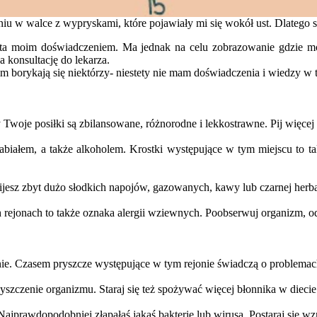
iu w walce z wypryskami, które pojawiały mi się wokół ust. Dlatego sze
parta moim doświadczeniem. Ma jednak na celu zobrazowanie gdzie m
a konsultację do lekarza.
 borykają się niektórzy- niestety nie mam doświadczenia i wiedzy w 
 Twoje posiłki są zbilansowane, różnorodne i lekkostrawne. Pij więce
białem, a także alkoholem. Krostki występujące w tym miejscu to takż
esz zbyt dużo słodkich napojów, gazowanych, kawy lub czarnej herba
h rejonach to także oznaka alergii wziewnych. Poobserwuj organizm, od
e. Czasem pryszcze występujące w tym rejonie świadczą o problemach 
czyszczenie organizmu. Staraj się też spożywać więcej błonnika w diecie
jprawdopodobniej złapałaś jakąś bakterię lub wirusa. Postaraj się wzm