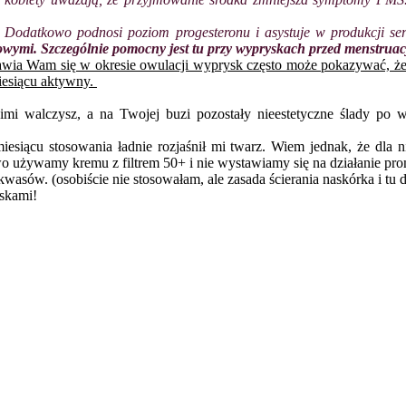
Dodatkowo podnosi poziom progesteronu i asystuje w produkcji sero
ymi. Szczególnie pomocny jest tu przy wypryskach przed menstrua
jawia Wam się w okresie owulacji wyprysk często może pokazywać, że 
miesiącu aktywny.
 nimi walczysz, a na Twojej buzi pozostały nieestetyczne ślady po
esiącu stosowania ładnie rozjaśnił mi twarz. Wiem jednak, że dla n
wo używamy kremu z filtrem 50+ i nie wystawiamy się na działanie pr
sów. (osobiście nie stosowałam, ale zasada ścierania naskórka i tu dz
skami!