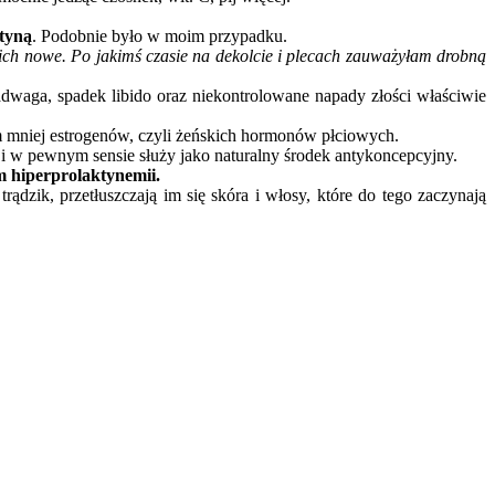
ktyną
. Podobnie było w moim przypadku.
 nich nowe. Po jakimś czasie na dekolcie i plecach zauważyłam drobną
nadwaga, spadek libido oraz niekontrolowane napady złości właściwie
tym mniej estrogenów, czyli żeńskich hormonów płciowych.
ę i w pewnym sensie służy jako naturalny środek antykoncepcyjny.
em hiperprolaktynemii.
dzik, przetłuszczają im się skóra i włosy, które do tego zaczynają