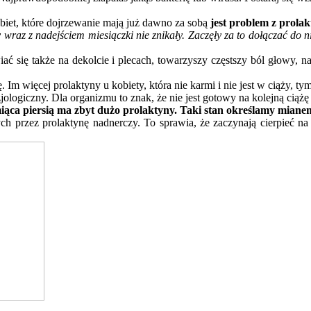
iet, które dojrzewanie mają już dawno za sobą
jest problem z prola
y wraz z nadejściem miesiączki nie znikały. Zaczęły za to dołączać do
iać się także na dekolcie i plecach, towarzyszy częstszy ból głowy, 
 Im więcej prolaktyny u kobiety, która nie karmi i nie jest w ciąży, 
jologiczny. Dla organizmu to znak, że nie jest gotowy na kolejną ciąż
miąca piersią ma zbyt dużo prolaktyny. Taki stan określamy mian
rzez prolaktynę nadnerczy. To sprawia, że zaczynają cierpieć na trą