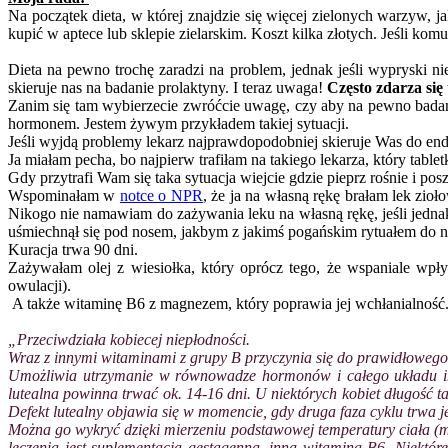
Na początek dieta, w której znajdzie się więcej zielonych warzyw,
kupić w aptece lub sklepie zielarskim. Koszt kilka złotych. Jeśli ko
Dieta na pewno trochę zaradzi na problem, jednak jeśli wypryski nie
skieruje nas na badanie prolaktyny. I teraz uwaga!
Często zdarza się
Zanim się tam wybierzecie zwróćcie uwagę, czy aby na pewno badan
hormonem. Jestem żywym przykładem takiej sytuacji.
Jeśli wyjdą problemy lekarz najprawdopodobniej skieruje Was do endo
Ja miałam pecha, bo najpierw trafiłam na takiego lekarza, który tab
Gdy przytrafi Wam się taka sytuacja wiejcie gdzie pieprz rośnie i po
Wspominałam w
notce o NPR
, że ja na własną rękę brałam lek zioł
Nikogo nie namawiam do zażywania leku na własną rękę, jeśli jednak
uśmiechnął się pod nosem, jakbym z jakimś pogańskim rytuałem do ni
Kuracja trwa 90 dni.
Zażywałam olej z wiesiołka, który oprócz tego, że wspaniale wpł
owulacji).
A także witaminę B6 z magnezem, który poprawia jej wchłanialność
„Przeciwdziała kobiecej niepłodności.
Wraz z innymi witaminami z grupy B przyczynia się do prawidłowego
Umożliwia utrzymanie w równowadze hormonów i całego układu immu
lutealna powinna trwać ok. 14-16 dni. U niektórych kobiet długość t
Defekt lutealny objawia się w momencie, gdy druga faza cyklu trwa j
Można go wykryć dzięki mierzeniu podstawowej temperatury ciała (
leczenia jest suplementacja gestagenna, inną witamina B6. Niektó