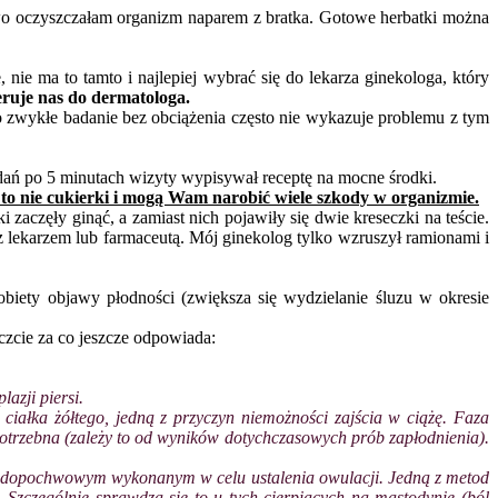
kowo oczyszczałam organizm naparem z bratka. Gotowe herbatki można
 nie ma to tamto i najlepiej wybrać się do lekarza ginekologa, który
eruje nas do dermatologa.
 zwykłe badanie bez obciążenia często nie wykazuje problemu z tym
badań po 5 minutach wizyty wypisywał receptę na mocne środki.
to nie cukierki i mogą Wam narobić wiele szkody w organizmie.
 zaczęły ginąć, a zamiast nich pojawiły się dwie kreseczki na teście.
z lekarzem lub farmaceutą. Mój ginekolog tylko wzruszył ramionami i
biety objawy płodności (zwiększa się wydzielanie śluzu w okresie
zcie za co jeszcze odpowiada:
azji piersi.
ałka żółtego, jedną z przyczyn niemożności zajścia w ciążę. Faza
 potrzebna (zależy to od wyników dotychczasowych prób zapłodnienia).
SG dopochwowym wykonanym w celu ustalenia owulacji. Jedną z metod
Szczególnie sprawdza się to u tych cierpiących na mastodynię (ból