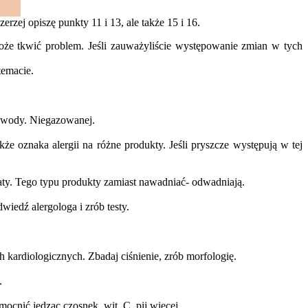
rzej opiszę punkty 11 i 13, ale także 15 i 16.
oże tkwić problem. Jeśli zauważyliście występowanie zmian w tych
temacie.
j wody. Niegazowanej.
e oznaka alergii na różne produkty. Jeśli pryszcze występują w tej
ty. Tego typu produkty zamiast nawadniać- odwadniają.
wiedź alergologa i zrób testy.
kardiologicznych. Zbadaj ciśnienie, zrób morfologię.
.
ocnić jedząc czosnek, wit. C, pij więcej.