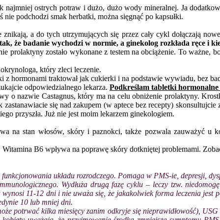
 jak najmniej ostrych potraw i dużo, dużo wody mineralnej. Ja dodat
muś nie podchodzi smak herbatki, można sięgnąć po kapsułki.
 znikają, a do tych utrzymujących się przez cały cykl dołączają nowe,
 tak, że badanie wychodzi w normie, a ginekolog rozkłada ręce i ki
ie prolaktyny zostało wykonane z testem na obciążenie. To ważne, bo
krynologa, który zleci leczenie.
letki z hormonami traktował jak cukierki i na podstawie wywiadu, bez 
szukajcie odpowiedzialnego lekarza.
Podkreślam tabletki hormonalne 
owy o nazwie Castagnus, który ma na celu obniżenie prolaktyny. Krostki
 zastanawiacie się nad zakupem (w aptece bez recepty) skonsultujcie 
ego przyszła. Już nie jest moim lekarzem ginekologiem.
ywa na stan włosów, skóry i paznokci, także pozwala zauważyć u ko
. Witamina B6 wpływa na poprawę skóry dotkniętej problemami. Zobac
 funkcjonowania układu rozrodczego. Pomaga w PMS-ie, depresji, dyspl
nologicznego. Wydłuża drugą fazę cyklu – leczy tzw. niedomogę ci
a wynosi 11-12 dni i nie uważa się, że jakakolwiek forma leczenia jest
edynie 10 lub mniej dni.
może potrwać kilka miesięcy zanim odkryje się nieprawidłowość), U
re kobiety uważają, że przyjmowanie środka zmniejsza symptomy PMS. 