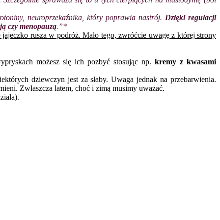
toniny, neuroprzekaźnika, który poprawia nastrój.
Dzięki regulacji
cją czy menopauzą
.”*
jajeczko rusza w podróż. Mało tego, zwróćcie uwagę z której strony
 wypryskach możesz się ich pozbyć stosując np.
kremy z kwasami
iektórych dziewczyn jest za słaby. Uwaga jednak na przebarwienia.
omieni. Zwłaszcza latem, choć i zimą musimy uważać.
iała).