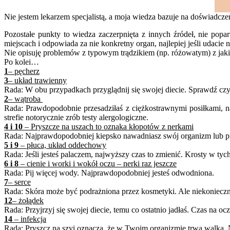
Nie jestem lekarzem specjalistą, a moja wiedza bazuje na doświadczen
Pozostałe punkty to wiedza zaczerpnięta z innych źródeł, nie po
miejscach i odpowiada za nie konkretny organ, najlepiej jeśli udacie n
Nie opisuję problemów z typowym trądzikiem (np. różowatym) z jakim
Po kolei…
1
– pęcherz
3
– układ trawienny
Rada: W obu przypadkach przyglądnij się swojej diecie. Sprawdź czy
2
– wątroba
Rada: Prawdopodobnie przesadziłaś z ciężkostrawnymi posiłkami, na
strefie notorycznie zrób testy alergologiczne.
4 i 10
– Pryszcze na uszach to oznaka kłopotów z nerkami
Rada: Najprawdopodobniej kiepsko nawadniasz swój organizm lub pij
5 i 9
– płuca, układ oddechowy
Rada: Jeśli jesteś palaczem, najwyższy czas to zmienić. Krosty w tyc
6 i 8
– cienie i worki i wokół oczu – nerki raz jeszcze
Rada: Pij więcej wody. Najprawdopodobniej jesteś odwodniona.
7
– serce
Rada: Skóra może być podrażniona przez kosmetyki. Ale niekonieczni
12
– żołądek
Rada: Przyjrzyj się swojej diecie, temu co ostatnio jadłaś. Czas na o
14
– infekcja
Rada: Pryszcz na szyi oznacza, że w Twoim organizmie trwa walka. Na