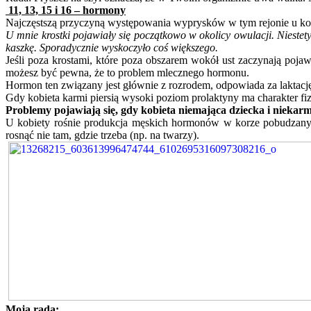
11, 13, 15 i 16 – hormony
Najczęstszą przyczyną występowania wyprysków w tym rejonie u kob
U mnie krostki pojawiały się początkowo w okolicy owulacji. Niestet
kaszkę. Sporadycznie wyskoczyło coś większego.
Jeśli poza krostami, które poza obszarem wokół ust zaczynają pojaw
możesz być pewna, że to problem mlecznego hormonu.
Hormon ten związany jest głównie z rozrodem, odpowiada za laktację.
Gdy kobieta karmi piersią wysoki poziom prolaktyny ma charakter fiz
Problemy pojawiają się, gdy kobieta niemająca dziecka i niekar
U kobiety rośnie produkcja męskich hormonów w korze pobudzanych p
rosnąć nie tam, gdzie trzeba (np. na twarzy).
Moja rada: