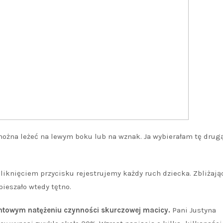
można leżeć na lewym boku lub na wznak. Ja wybierałam tę drug
kliknięciem przycisku rejestrujemy każdy ruch dziecka. Zbliżają
ieszało wtedy tętno.
ntowym natężeniu czynności skurczowej macicy.
Pani Justyna