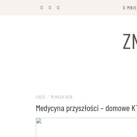
Przejdź
O MNI
do
treści
Z
CIĄŻA
/
19 MAJA 2016
Medycyna przyszłości – domowe K