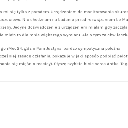
ło mi się tylko z porodem. Urządzeniem do monitorowania skurcz
 uczuciowo. Nie chodziłam na badanie przed rozwiązaniem bo Ma
potrzeby. Jedyne doświadczenie z urządzeniem miałam gdy zaczęła
ie miało to dla mnie większego wymiaru. Ale o tym za chwileczk
ego iMed24, gdzie Pani Justyna, bardzo sympatyczna położna
ześniej zasadę działania, pokazuje w jaki sposób podpiąć peloty
nania się mięśnia macicy). Słyszę szybkie bicie serca Antka. Teg