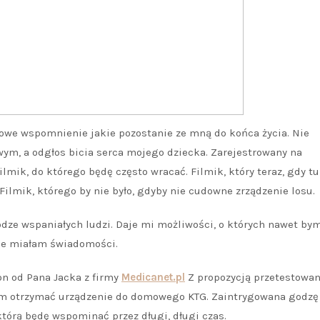
ążowe wspomnienie jakie pozostanie ze mną do końca życia. Nie
wym, a odgłos bicia serca mojego dziecka. Zarejestrowany na
ik, do którego będę często wracać. Filmik, który teraz, gdy tu
ilmik, którego by nie było, gdyby nie cudowne zrządzenie losu.
odze wspaniałych ludzi. Daje mi możliwości, o których nawet by
nie miałam świadomości.
fon od Pana Jacka z firmy
Medicanet.pl
Z propozycją przetestowan
am otrzymać urządzenie do domowego KTG. Zaintrygowana godzę 
tórą będę wspominać przez długi, długi czas.