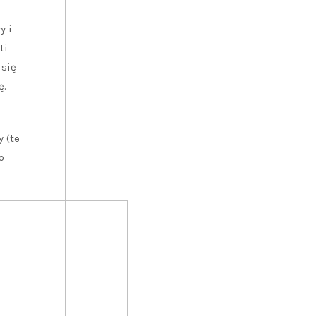
y i
ti
 się
ę.
 (te
o