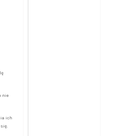
lę
m nie
ia ich
się.