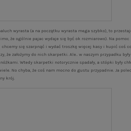
aluch wyrasta (a na początku wyrasta mega szybko), to przestaj
imo, że ogólnie pajac wydaje się być ok rozmiarowo). Na pomoc
i chcemy się szarpnąć i wydać troszkę więcej kasy i kupić coś 
zy, że założymy do nich skarpetki. Ale.. w naszym przypadku były
nóżkami. Wtedy skarpetki notorycznie spadały, a stópki były chł
 wiele. No chyba, że coś nam mocno do gustu przypadnie. Ja pol
ny krój.