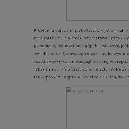
Problem z pajacami jest właściwie jeden. Jak m
nich mieścić i nie może rozprostować nóżek (m
przychodzą pajacyki bez stópek. Zwłaszcza jeśl
skradło serce. Sprawdzają się super, bo wystarc
czasu dopóki Mati nie zaczął mocniej wierzgać 
Także na noc mało przydatne. Ile sztuk? Nie za
ten w paski z KappAhla. Świetna bawełna, świet