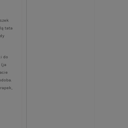
uszek
ą tata
gdy
i do
 (ja
acie
odoba.
rapek,