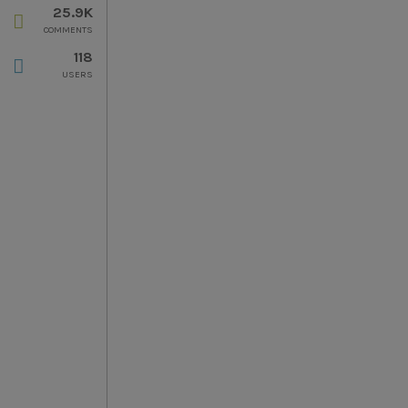
25.9K
COMMENTS
118
USERS