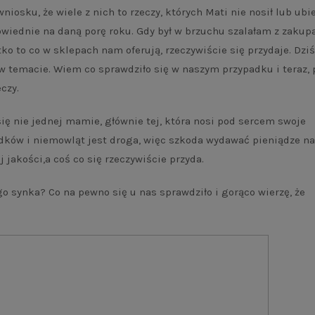
iosku, że wiele z nich to rzeczy, których Mati nie nosił lub ubi
wiednie na daną porę roku. Gdy był w brzuchu szalałam z zakup
ko to co w sklepach nam oferują, rzeczywiście się przydaje. Dziś
temacie. Wiem co sprawdziło się w naszym przypadku i teraz, 
czy.
ię nie jednej mamie, głównie tej, która nosi pod sercem swoje
dków i niemowląt jest droga, więc szkoda wydawać pieniądze na
j jakości,a coś co się rzeczywiście przyda.
o synka? Co na pewno się u nas sprawdziło i gorąco wierzę, że