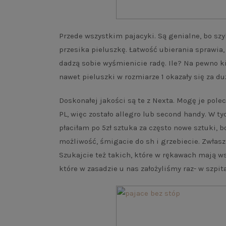
Przede wszystkim pajacyki. Są genialne, bo szy
przesika pieluszkę. Łatwość ubierania sprawi
dadzą sobie wyśmienicie radę. Ile? Na pewno ki
nawet pieluszki w rozmiarze 1 okazały się za du
Doskonałej jakości są te z Nexta. Mogę je polec
PL, więc zostało allegro lub second handy. W 
płaciłam po 5zł sztuka za często nowe sztuki, b
możliwość, śmigacie do sh i grzebiecie. Zwłasz
Szukajcie też takich, które w rękawach mają w
które w zasadzie u nas założyliśmy raz- w szpit