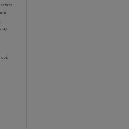
erałam
ami,
,
przy
 coś