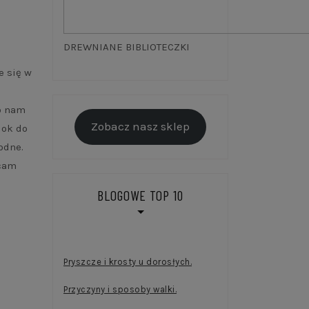
DREWNIANE BIBLIOTECZKI
e się w
co nam
Zobacz nasz sklep
 ok do
odne.
ecam
BLOGOWE TOP 10
Pryszcze i krosty u dorosłych.
Przyczyny i sposoby walki.