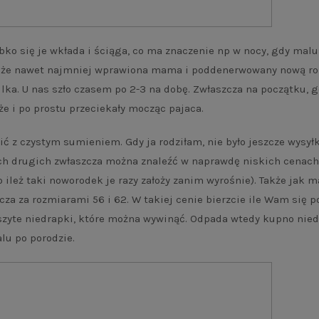
bko się je wkłada i ściąga, co ma znaczenie np w nocy, gdy mal
a, że nawet najmniej wprawiona mama i poddenerwowany nową rol
lka. U nas szło czasem po 2-3 na dobę. Zwłaszcza na początku, 
że i po prostu przeciekały mocząc pajaca.
ić z czystym sumieniem. Gdy ja rodziłam, nie było jeszcze wysyłk
tych drugich zwłaszcza można znaleźć w naprawdę niskich cenach
o ileż taki noworodek je razy założy zanim wyrośnie). Także jak m
cza za rozmiarami 56 i 62. W takiej cenie bierzcie ile Wam się p
szyte niedrapki, które można wywinąć. Odpada wtedy kupno nied
alu po porodzie.