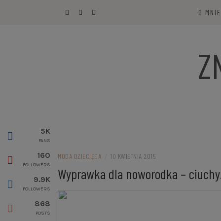
Przejdź
O MNI
do
treści
Z
5K
FANS
160
MODA DZIECIĘCA
/
10 KWIETNIA 2015
FOLLOWERS
Wyprawka dla noworodka – ciuchy.
9.9K
FOLLOWERS
868
POSTS