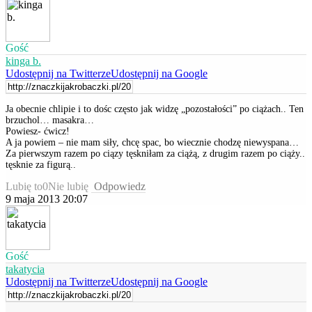
Gość
kinga b.
Udostępnij na Twitterze
Udostępnij na Google
Ja obecnie chlipie i to dośc często jak widzę „pozostałości” po ciążach.. Ten
brzuchol… masakra…
Powiesz- ćwicz!
A ja powiem – nie mam siły, chcę spac, bo wiecznie chodzę niewyspana…
Za pierwszym razem po ciązy tęskniłam za ciążą, z drugim razem po ciąży..
tęsknie za figurą..
Lubię to
0
Nie lubię
Odpowiedz
9 maja 2013 20:07
Gość
takatycia
Udostępnij na Twitterze
Udostępnij na Google