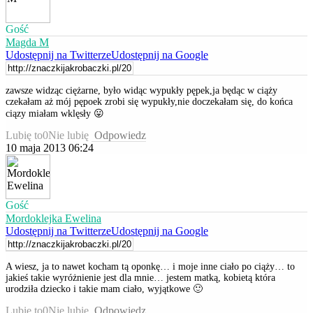
Gość
Magda M
Udostępnij na Twitterze
Udostępnij na Google
zawsze widząc ciężarne, było widąc wypukły pępek,ja będąc w ciąży
czekałam aż mój pępoek zrobi się wypukły,nie doczekałam się, do końca
ciązy miałam wklęsły 😛
Lubię to
0
Nie lubię
Odpowiedz
10 maja 2013 06:24
Gość
Mordoklejka Ewelina
Udostępnij na Twitterze
Udostępnij na Google
A wiesz, ja to nawet kocham tą oponkę… i moje inne ciało po ciąży… to
jakieś takie wyróżnienie jest dla mnie… jestem matką, kobietą która
urodziła dziecko i takie mam ciało, wyjątkowe 🙂
Lubię to
0
Nie lubię
Odpowiedz