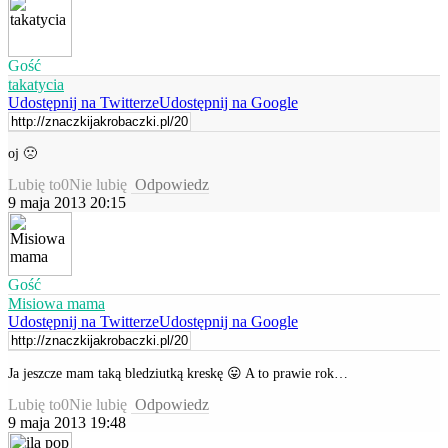
Gość
takatycia
Udostępnij na Twitterze
Udostępnij na Google
oj 🙁
Lubię to
0
Nie lubię
Odpowiedz
9 maja 2013 20:15
Gość
Misiowa mama
Udostępnij na Twitterze
Udostępnij na Google
Ja jeszcze mam taką bledziutką kreskę 😛 A to prawie rok…
Lubię to
0
Nie lubię
Odpowiedz
9 maja 2013 19:48