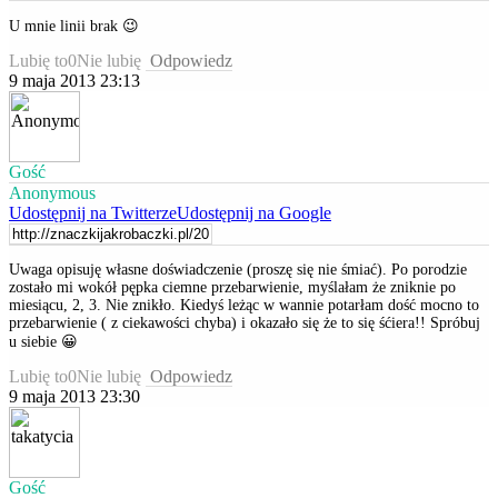
U mnie linii brak 😉
Lubię to
0
Nie lubię
Odpowiedz
9 maja 2013 23:13
Gość
Anonymous
Udostępnij na Twitterze
Udostępnij na Google
Uwaga opisuję własne doświadczenie (proszę się nie śmiać). Po porodzie
zostało mi wokół pępka ciemne przebarwienie, myślałam że zniknie po
miesiącu, 2, 3. Nie znikło. Kiedyś leżąc w wannie potarłam dość mocno to
przebarwienie ( z ciekawości chyba) i okazało się że to się śćiera!! Spróbuj
u siebie 😀
Lubię to
0
Nie lubię
Odpowiedz
9 maja 2013 23:30
Gość