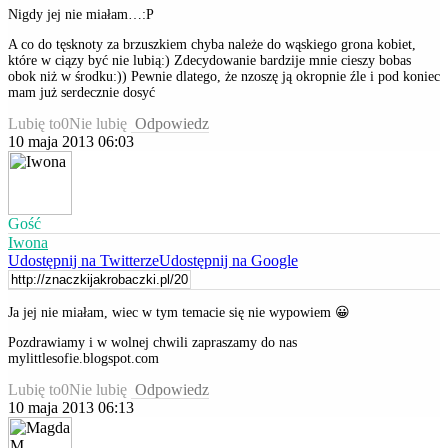
Nigdy jej nie miałam…:P
A co do tęsknoty za brzuszkiem chyba należe do wąskiego grona kobiet,
które w ciązy być nie lubią:) Zdecydowanie bardzije mnie cieszy bobas
obok niż w środku:)) Pewnie dlatego, że nzoszę ją okropnie źle i pod koniec
mam już serdecznie dosyć
Lubię to
0
Nie lubię
Odpowiedz
10 maja 2013 06:03
Gość
Iwona
Udostępnij na Twitterze
Udostępnij na Google
Ja jej nie miałam, wiec w tym temacie się nie wypowiem 😀
Pozdrawiamy i w wolnej chwili zapraszamy do nas
mylittlesofie.blogspot.com
Lubię to
0
Nie lubię
Odpowiedz
10 maja 2013 06:13