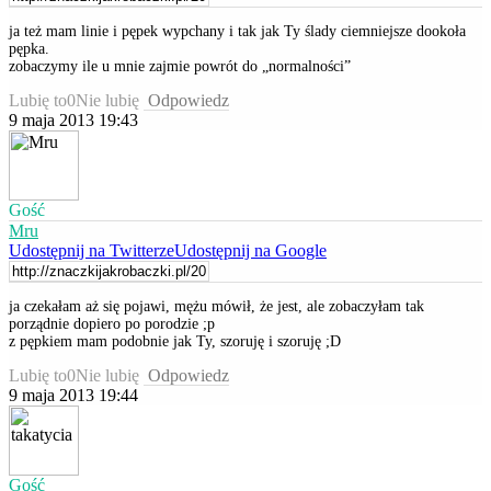
ja też mam linie i pępek wypchany i tak jak Ty ślady ciemniejsze dookoła
pępka.
zobaczymy ile u mnie zajmie powrót do „normalności”
Lubię to
0
Nie lubię
Odpowiedz
9 maja 2013 19:43
Gość
Mru
Udostępnij na Twitterze
Udostępnij na Google
ja czekałam aż się pojawi, mężu mówił, że jest, ale zobaczyłam tak
porządnie dopiero po porodzie ;p
z pępkiem mam podobnie jak Ty, szoruję i szoruję ;D
Lubię to
0
Nie lubię
Odpowiedz
9 maja 2013 19:44
Gość