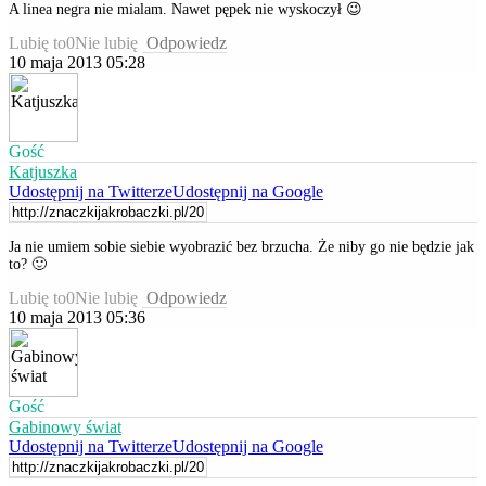
A linea negra nie mialam. Nawet pępek nie wyskoczył 😉
Lubię to
0
Nie lubię
Odpowiedz
10 maja 2013 05:28
Gość
Katjuszka
Udostępnij na Twitterze
Udostępnij na Google
Ja nie umiem sobie siebie wyobrazić bez brzucha. Że niby go nie będzie jak
to? 🙂
Lubię to
0
Nie lubię
Odpowiedz
10 maja 2013 05:36
Gość
Gabinowy świat
Udostępnij na Twitterze
Udostępnij na Google