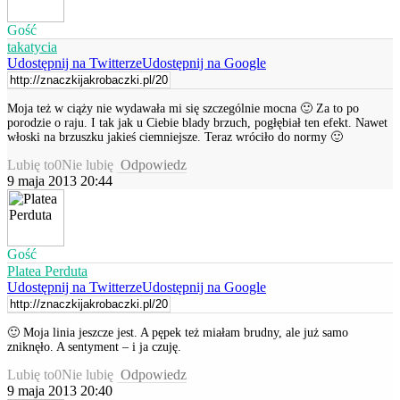
Gość
takatycia
Udostępnij na Twitterze
Udostępnij na Google
Moja też w ciąży nie wydawała mi się szczególnie mocna 🙂 Za to po
porodzie o raju. I tak jak u Ciebie blady brzuch, pogłębiał ten efekt. Nawet
włoski na brzuszku jakieś ciemniejsze. Teraz wróciło do normy 🙂
Lubię to
0
Nie lubię
Odpowiedz
9 maja 2013 20:44
Gość
Platea Perduta
Udostępnij na Twitterze
Udostępnij na Google
🙂 Moja linia jeszcze jest. A pępek też miałam brudny, ale już samo
zniknęło. A sentyment – i ja czuję.
Lubię to
0
Nie lubię
Odpowiedz
9 maja 2013 20:40