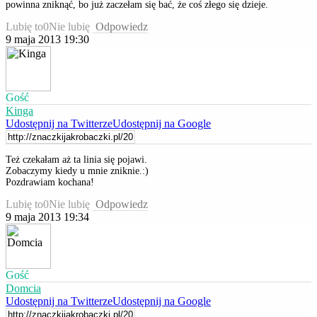
powinna zniknąć, bo już zaczełam się bać, że coś złego się dzieje.
Lubię to
0
Nie lubię
Odpowiedz
9 maja 2013 19:30
Gość
Kinga
Udostępnij na Twitterze
Udostępnij na Google
Też czekałam aż ta linia się pojawi.
Zobaczymy kiedy u mnie zniknie.:)
Pozdrawiam kochana!
Lubię to
0
Nie lubię
Odpowiedz
9 maja 2013 19:34
Gość
Domcia
Udostępnij na Twitterze
Udostępnij na Google