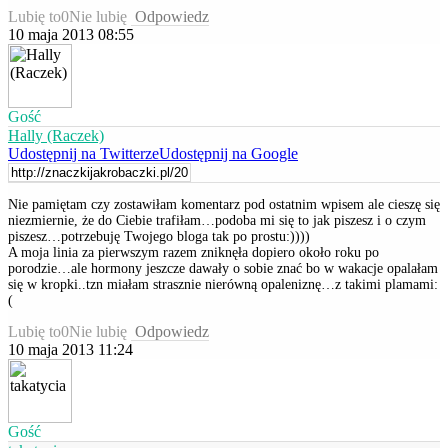
Lubię to
0
Nie lubię
Odpowiedz
10 maja 2013 08:55
Gość
Hally (Raczek)
Udostępnij na Twitterze
Udostępnij na Google
Nie pamiętam czy zostawiłam komentarz pod ostatnim wpisem ale cieszę się
niezmiernie, że do Ciebie trafiłam…podoba mi się to jak piszesz i o czym
piszesz…potrzebuję Twojego bloga tak po prostu:))))
A moja linia za pierwszym razem zniknęła dopiero około roku po
porodzie…ale hormony jeszcze dawały o sobie znać bo w wakacje opalałam
się w kropki..tzn miałam strasznie nierówną opaleniznę…z takimi plamami:
(
Lubię to
0
Nie lubię
Odpowiedz
10 maja 2013 11:24
Gość