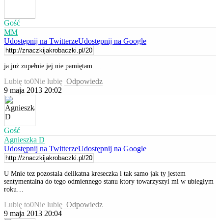
Gość
MM
Udostępnij na Twitterze
Udostępnij na Google
ja już zupełnie jej nie pamiętam….
Lubię to
0
Nie lubię
Odpowiedz
9 maja 2013 20:02
Gość
Agnieszka D
Udostępnij na Twitterze
Udostępnij na Google
U Mnie tez pozostala delikatna kreseczka i tak samo jak ty jestem
sentymentalna do tego odmiennego stanu ktory towarzyszyl mi w ubiegłym
roku…
Lubię to
0
Nie lubię
Odpowiedz
9 maja 2013 20:04