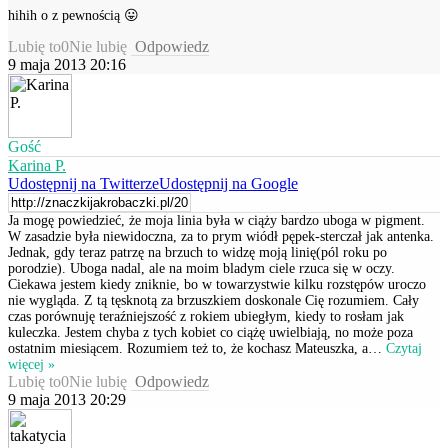
hihih o z pewnością 😛
Lubię to
0
Nie lubię
Odpowiedz
9 maja 2013 20:16
Gość
Karina P.
Udostępnij na Twitterze
Udostępnij na Google
Ja mogę powiedzieć, że moja linia była w ciąży bardzo uboga w pigment.
W zasadzie była niewidoczna, za to prym wiódł pępek-sterczał jak antenka.
Jednak, gdy teraz patrzę na brzuch to widzę moją linię(pól roku po
porodzie). Uboga nadal, ale na moim bladym ciele rzuca się w oczy.
Ciekawa jestem kiedy zniknie, bo w towarzystwie kilku rozstępów uroczo
nie wygląda. Z tą tęsknotą za brzuszkiem doskonale Cię rozumiem. Cały
czas porównuję teraźniejszość z rokiem ubiegłym, kiedy to rosłam jak
kuleczka. Jestem chyba z tych kobiet co ciążę uwielbiają, no może poza
ostatnim miesiącem. Rozumiem też to, że kochasz Mateuszka, a
…
Czytaj
więcej »
Lubię to
0
Nie lubię
Odpowiedz
9 maja 2013 20:29