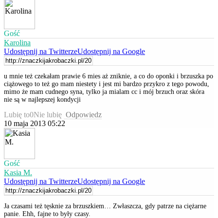
Gość
Karolina
Udostępnij na Twitterze
Udostępnij na Google
u mnie też czekałam prawie 6 mies aż zniknie, a co do oponki i brzuszka po
ciążowego to też go mam niestety i jest mi bardzo przykro z tego powodu,
mimo że mam cudnego syna, tylko ja mialam cc i mój brzuch oraz skóra
nie są w najlepszej kondycji
Lubię to
0
Nie lubię
Odpowiedz
10 maja 2013 05:22
Gość
Kasia M.
Udostępnij na Twitterze
Udostępnij na Google
Ja czasami też tęsknie za brzuszkiem… Zwłaszcza, gdy patrze na ciężarne
panie. Ehh, fajne to były czasy.