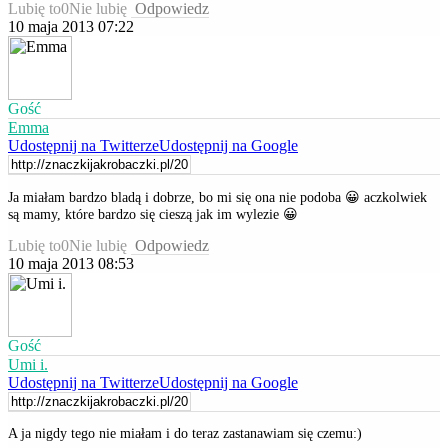
Lubię to
0
Nie lubię
Odpowiedz
10 maja 2013 07:22
Gość
Emma
Udostępnij na Twitterze
Udostępnij na Google
Ja miałam bardzo bladą i dobrze, bo mi się ona nie podoba 😀 aczkolwiek
są mamy, które bardzo się cieszą jak im wylezie 😀
Lubię to
0
Nie lubię
Odpowiedz
10 maja 2013 08:53
Gość
Umi i.
Udostępnij na Twitterze
Udostępnij na Google
A ja nigdy tego nie miałam i do teraz zastanawiam się czemu:)