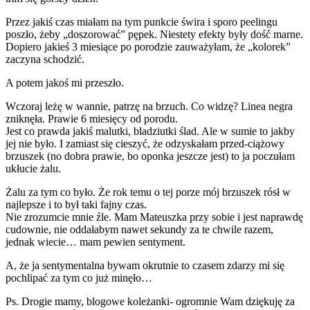
Przez jakiś czas miałam na tym punkcie świra i sporo peelingu
poszło, żeby „doszorować” pępek. Niestety efekty były dość marne.
Dopiero jakieś 3 miesiące po porodzie zauważyłam, że „kolorek”
zaczyna schodzić.
A potem jakoś mi przeszło.
Wczoraj leżę w wannie, patrzę na brzuch. Co widzę? Linea negra
zniknęła. Prawie 6 miesięcy od porodu.
Jest co prawda jakiś malutki, bladziutki ślad. Ale w sumie to jakby
jej nie było. I zamiast się cieszyć, że odzyskałam przed-ciążowy
brzuszek (no dobra prawie, bo oponka jeszcze jest) to ja poczułam
ukłucie żalu.
Żalu za tym co było. Że rok temu o tej porze mój brzuszek rósł w
najlepsze i to był taki fajny czas.
Nie zrozumcie mnie źle. Mam Mateuszka przy sobie i jest naprawdę
cudownie, nie oddałabym nawet sekundy za te chwile razem,
jednak wiecie… mam pewien sentyment.
A, że ja sentymentalna bywam okrutnie to czasem zdarzy mi się
pochlipać za tym co już minęło…
Ps. Drogie mamy, blogowe koleżanki- ogromnie Wam dziękuję za