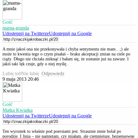
Gość
mama-granda
Udostępnij na Twitterze
Udostępnij na Google
A mnie jakoś ona nie przekonywała i chyba sentymentu nie mam…;) ale
może to kwestia tego o czym pisałaś – braku akceptacji zmian na ciele po
ciąży. Długo nie chciała zniknąć i bałam się, że zostanie już na zawsze. I
jakiś taki lęk czuje, gdy o niej myślę..
Lubię to
0
Nie lubię
Odpowiedz
9 maja 2013 20:46
Gość
Matka Kwiatka
Udostępnij na Twitterze
Udostępnij na Google
Ten wyrostek to właśnie pod poersiami jest. Strasznie mnie bolał po
porodzie. I linia – nie pamiętam, czy miałam, ale ciemniejsze, bezsensowne