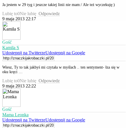
Ja jestem w 29 tyg i jeszcze takiej linii nie mam:/ Ale też wyczekuję:)
Lubię to
0
Nie lubię
Odpowiedz
9 maja 2013 22:17
Gość
Kamila S
Udostępnij na Twitterze
Udostępnij na Google
Wiesz, Ty to tak jakbyś mi czytała w myślach .. ten sentyment- łza się w
oku kręci …
Lubię to
0
Nie lubię
Odpowiedz
9 maja 2013 22:22
Gość
Mama Leonka
Udostępnij na Twitterze
Udostępnij na Google