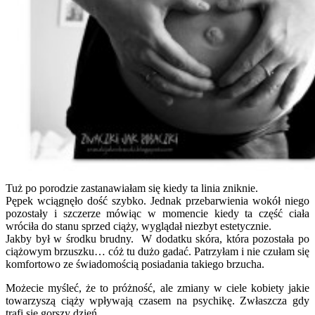
Tuż po porodzie zastanawiałam się kiedy ta linia zniknie.
Pępek wciągnęło dość szybko. Jednak przebarwienia wokół niego
pozostały i szczerze mówiąc w momencie kiedy ta część ciała
wróciła do stanu sprzed ciąży, wyglądał niezbyt estetycznie.
Jakby był w środku brudny. W dodatku skóra, która pozostała po
ciążowym brzuszku… cóż tu dużo gadać. Patrzyłam i nie czułam się
komfortowo ze świadomością posiadania takiego brzucha.
Możecie myśleć, że to próżność, ale zmiany w ciele kobiety jakie
towarzyszą ciąży wpływają czasem na psychikę. Zwłaszcza gdy
trafi się gorszy dzień.