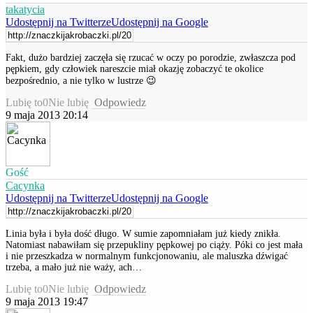
takatycia
Udostępnij na Twitterze
Udostępnij na Google
Fakt, dużo bardziej zaczęła się rzucać w oczy po porodzie, zwłaszcza pod
pępkiem, gdy człowiek nareszcie miał okazję zobaczyć te okolice
bezpośrednio, a nie tylko w lustrze 😉
Lubię to
0
Nie lubię
Odpowiedz
9 maja 2013 20:14
Gość
Cacynka
Udostępnij na Twitterze
Udostępnij na Google
Linia była i była dość długo. W sumie zapomniałam już kiedy znikła.
Natomiast nabawiłam się przepukliny pępkowej po ciąży. Póki co jest mała
i nie przeszkadza w normalnym funkcjonowaniu, ale maluszka dźwigać
trzeba, a mało już nie waży, ach…
Lubię to
0
Nie lubię
Odpowiedz
9 maja 2013 19:47