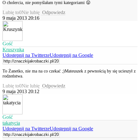
O cholercia, nie pomyślałam tymi kategoriami 😛
Lubię to
0
Nie lubię
Odpowiedz
9 maja 2013 20:16
Gość
Kruszynka
Udostępnij na Twitterze
Udostępnij na Google
To Żanetko, nie ma na co czekać ;)Mateuszek z pewnością by się ucieszył z
rodzeństwa.
Lubię to
0
Nie lubię
Odpowiedz
9 maja 2013 20:12
Gość
takatycia
Udostępnij na Twitterze
Udostępnij na Google