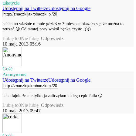
takatycia
Udostępnij na Twitterze
Udostępnij na Google
hahha no właśnie u mnie gdzieś w 3 miesiącu okazało się, że można to
zetrzeć 😉 Od tamtej pory wokół pępka czysto :))))
Lubię to
0
Nie lubię
Odpowiedz
10 maja 2013 05:16
Gość
Anonymous
Udostępnij na Twitterze
Udostępnij na Google
hehe fajnie że nie tylko ja zaliczyłam takiego epic faila 😛
Lubię to
0
Nie lubię
Odpowiedz
10 maja 2013 09:47
Gość