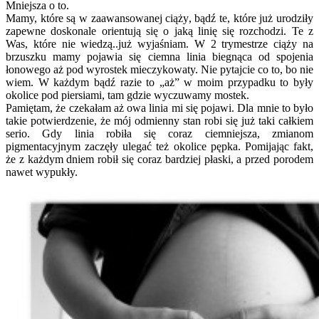
Mniejsza o to.
Mamy, które są w zaawansowanej ciąży, bądź te, które już urodziły
zapewne doskonale orientują się o jaką linię się rozchodzi. Te z
Was, które nie wiedzą..już wyjaśniam. W 2 trymestrze ciąży na
brzuszku mamy pojawia się ciemna linia biegnąca od spojenia
łonowego aż pod wyrostek mieczykowaty. Nie pytajcie co to, bo nie
wiem. W każdym bądź razie to „aż” w moim przypadku to były
okolice pod piersiami, tam gdzie wyczuwamy mostek.
Pamiętam, że czekałam aż owa linia mi się pojawi. Dla mnie to było
takie potwierdzenie, że mój odmienny stan robi się już taki całkiem
serio. Gdy linia robiła się coraz ciemniejsza, zmianom
pigmentacyjnym zaczęły ulegać też okolice pępka. Pomijając fakt,
że z każdym dniem robił się coraz bardziej płaski, a przed porodem
nawet wypukły.