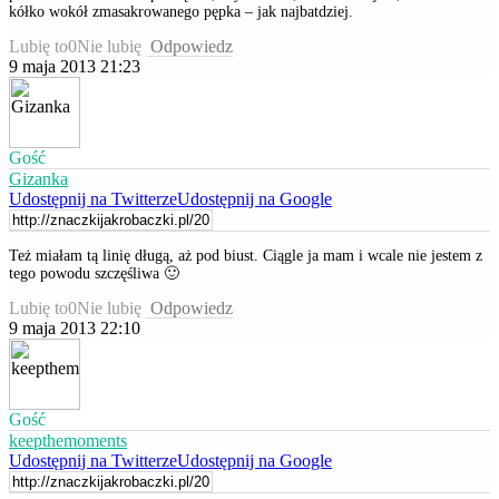
kółko wokół zmasakrowanego pępka – jak najbatdziej.
Lubię to
0
Nie lubię
Odpowiedz
9 maja 2013 21:23
Gość
Gizanka
Udostępnij na Twitterze
Udostępnij na Google
Też miałam tą linię długą, aż pod biust. Ciągle ja mam i wcale nie jestem z
tego powodu szczęśliwa 🙂
Lubię to
0
Nie lubię
Odpowiedz
9 maja 2013 22:10
Gość
keepthemoments
Udostępnij na Twitterze
Udostępnij na Google