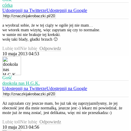
córka
Udostępnij na Twitterze
Udostępnij na Google
a wyobraź sobie, że w tej ciąży w ogóle jej nie mam…
we wtorek mam wizytę, więc zapytam się czy to normalne.
w sumie mi nie brakuje tej krekski.
wolę taki blady, gładki brzuch 🙂
Lubię to
0
Nie lubię
Odpowiedz
10 maja 2013 04:53
Gość
dookola nas H.G.K.
Udostępnij na Twitterze
Udostępnij na Google
Aż zajrzalam czy jeszcze mam, bo już tak się zaprzyjaznilysmy, że jej
obecność jest dla mnie normalką, jeszcze jest:-) lekarz mi powiedział, że
może już że mną zostać, jest delikatna, więc mi nie przeszkadza:-)
Lubię to
0
Nie lubię
Odpowiedz
10 maja 2013 04:56