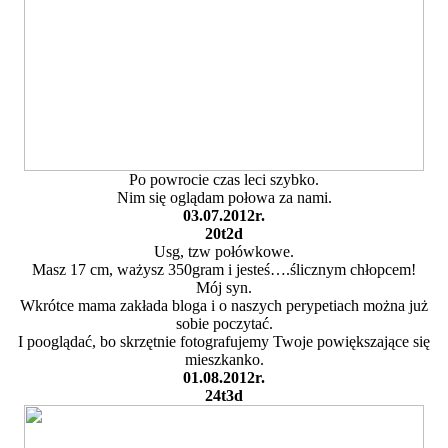
Po powrocie czas leci szybko.
Nim się oglądam połowa za nami.
03.07.2012r.
20t2d
Usg, tzw połówkowe.
Masz 17 cm, ważysz 350gram i jesteś….ślicznym chłopcem!
Mój syn.
Wkrótce mama zakłada bloga i o naszych perypetiach można już
sobie poczytać.
I pooglądać, bo skrzętnie fotografujemy Twoje powiększające się
mieszkanko.
01.08.2012r.
24t3d