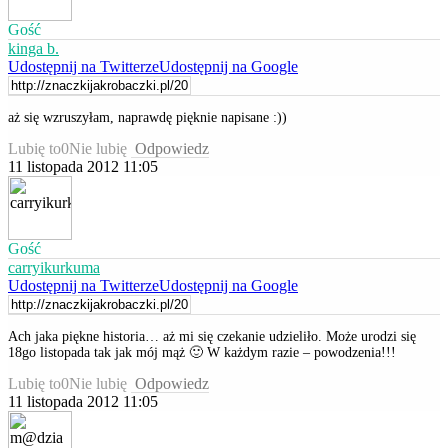
Gość
kinga b.
Udostępnij na Twitterze
Udostępnij na Google
aż się wzruszyłam, naprawdę pięknie napisane :))
Lubię to
0
Nie lubię
Odpowiedz
11 listopada 2012 11:05
Gość
carryikurkuma
Udostępnij na Twitterze
Udostępnij na Google
Ach jaka piękne historia… aż mi się czekanie udzieliło. Może urodzi się
18go listopada tak jak mój mąż 🙂 W każdym razie – powodzenia!!!
Lubię to
0
Nie lubię
Odpowiedz
11 listopada 2012 11:05