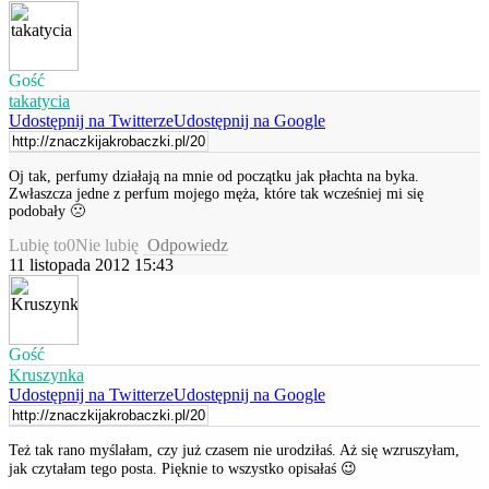
Gość
takatycia
Udostępnij na Twitterze
Udostępnij na Google
Oj tak, perfumy działają na mnie od początku jak płachta na byka.
Zwłaszcza jedne z perfum mojego męża, które tak wcześniej mi się
podobały 🙁
Lubię to
0
Nie lubię
Odpowiedz
11 listopada 2012 15:43
Gość
Kruszynka
Udostępnij na Twitterze
Udostępnij na Google
Też tak rano myślałam, czy już czasem nie urodziłaś. Aż się wzruszyłam,
jak czytałam tego posta. Pięknie to wszystko opisałaś 😉