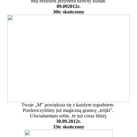
mój brzuszek przybiera dziwny kształt.
09.092012r.
30tc skończony
Twoje „M” powiększa się z każdym tygodniem.
Przekroczyliśmy już magiczną granicę „trójki”.
Uświadamiam sobie, że już coraz bliżej.
30.09.2012r.
33tc skończony