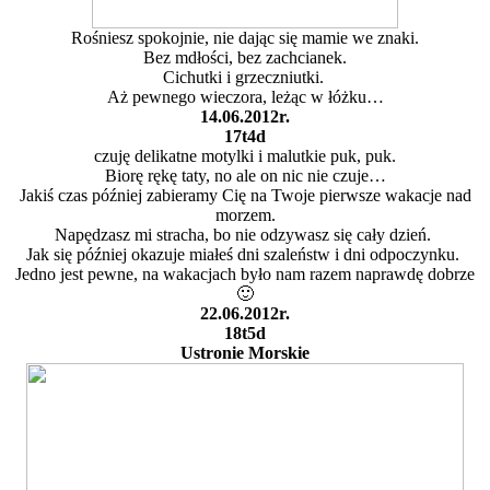
Rośniesz spokojnie, nie dając się mamie we znaki.
Bez mdłości, bez zachcianek.
Cichutki i grzeczniutki.
Aż pewnego wieczora, leżąc w łóżku…
14.06.2012r.
17t4d
czuję delikatne motylki i malutkie puk, puk.
Biorę rękę taty, no ale on nic nie czuje…
Jakiś czas później zabieramy Cię na Twoje pierwsze wakacje nad
morzem.
Napędzasz mi stracha, bo nie odzywasz się cały dzień.
Jak się później okazuje miałeś dni szaleństw i dni odpoczynku.
Jedno jest pewne, na wakacjach było nam razem naprawdę dobrze
🙂
22.06.2012r.
18t5d
Ustronie Morskie