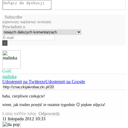
Subscribe
najnowszy
najstarszy
oceniany
Powiadom o
Gość
malinka
Udostępnij na Twitterze
Udostępnij na Google
haha, cierpliwie czekajcie!
wiem, jak trudno przejść te ostatnie tygodnie 🙂 piękne zdjęcia!
Lubię to
0
Nie lubię
Odpowiedz
11 listopada 2012 10:33