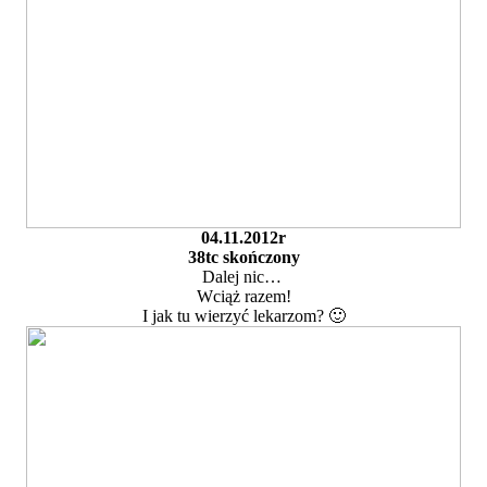
04.11.2012r
38tc skończony
Dalej nic…
Wciąż razem!
I jak tu wierzyć lekarzom? 🙂