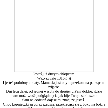
Jesteś już dużym chłopcem.
Ważysz całe 1316g :))
I jesteś podobny do taty. Mamusia jest o tym przekonana patrząc na
zdjęcie.
Dni lecą dalej, od jednej wizyty do drugiej u Pani doktor, gdzie
mam możliwość podglądnięcia jak bije Twoje serduszko.
Sam na codzień dajesz mi znać, że jesteś.
Choć kopniaczki są coraz rzadsze, przekręcasz się z boku na bok, a