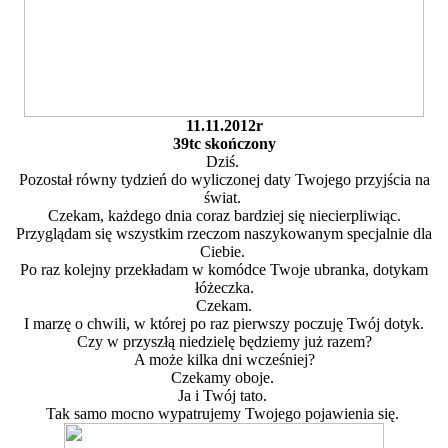
11.11.2012r
39tc skończony
Dziś.
Pozostał równy tydzień do wyliczonej daty Twojego przyjścia na
świat.
Czekam, każdego dnia coraz bardziej się niecierpliwiąc.
Przyglądam się wszystkim rzeczom naszykowanym specjalnie dla
Ciebie.
Po raz kolejny przekładam w komódce Twoje ubranka, dotykam
łóżeczka.
Czekam.
I marzę o chwili, w której po raz pierwszy poczuję Twój dotyk.
Czy w przyszłą niedzielę będziemy już razem?
A może kilka dni wcześniej?
Czekamy oboje.
Ja i Twój tato.
Tak samo mocno wypatrujemy Twojego pojawienia się.