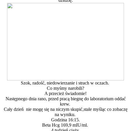
dzidzię.
Szok, radość, niedowierzanie i strach w oczach.
Co myśmy narobili?
A przecież świadomie!
Następnego dnia rano, przed pracą biegnę do laboratorium oddać
krew.
Cały dzień nie mogę się na niczym skupić,stale myśląc co zobaczę
na wyniku.
Godzina 16:15.
Beta Hcg 169,9 mIU/ml.
4 tydzień ciąży.