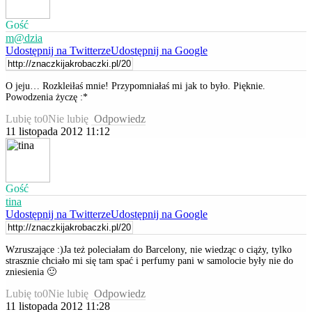
Gość
m@dzia
Udostępnij na Twitterze
Udostępnij na Google
O jeju… Rozkleiłaś mnie! Przypomniałaś mi jak to było. Pięknie.
Powodzenia życzę :*
Lubię to
0
Nie lubię
Odpowiedz
11 listopada 2012 11:12
Gość
tina
Udostępnij na Twitterze
Udostępnij na Google
Wzruszające :)Ja też poleciałam do Barcelony, nie wiedząc o ciąży, tylko
strasznie chciało mi się tam spać i perfumy pani w samolocie były nie do
zniesienia 🙂
Lubię to
0
Nie lubię
Odpowiedz
11 listopada 2012 11:28