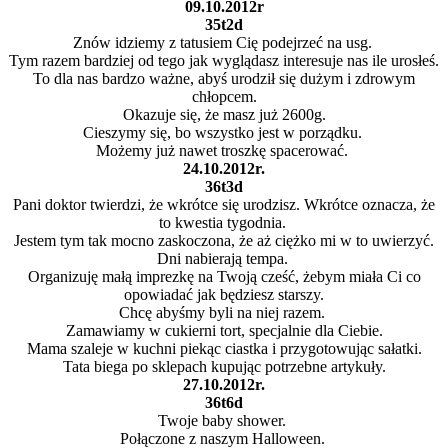
09.10.2012r
35t2d
Znów idziemy z tatusiem Cię podejrzeć na usg.
Tym razem bardziej od tego jak wyglądasz interesuje nas ile urosłeś.
To dla nas bardzo ważne, abyś urodził się dużym i zdrowym
chłopcem.
Okazuje się, że masz już 2600g.
Cieszymy się, bo wszystko jest w porządku.
Możemy już nawet troszkę spacerować.
24.10.2012r.
36t3d
Pani doktor twierdzi, że wkrótce się urodzisz. Wkrótce oznacza, że
to kwestia tygodnia.
Jestem tym tak mocno zaskoczona, że aż ciężko mi w to uwierzyć.
Dni nabierają tempa.
Organizuję małą imprezkę na Twoją cześć, żebym miała Ci co
opowiadać jak będziesz starszy.
Chcę abyśmy byli na niej razem.
Zamawiamy w cukierni tort, specjalnie dla Ciebie.
Mama szaleje w kuchni piekąc ciastka i przygotowując sałatki.
Tata biega po sklepach kupując potrzebne artykuły.
27.10.2012r.
36t6d
Twoje baby shower.
Połączone z naszym Halloween.