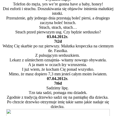
Telefon do męża, yes we’re gonna have a baby, honey!
Dni euforii i strachu. Doszukiwania się objawów istnienia malutkiej
istotki.
Przerażenie, gdy jednego dnia przestają boleć piersi, a drugiego
zaczyna boleć brzuch.
Strach, strach, strach…
Strach przed pierwszym usg. Czy będzie serduszko?
03.04.2012r.
7t2d
Widzę Cię skarbie po raz pierwszy. Malutka kropeczka na ciemnym
tle. Fasolka.
Z pulsującym serduszkiem.
Lekarz z uśmiechem oznajmia- witamy nowego obywatela.
A ja mam w oczach łzy wzruszenia.
I już wiem, że kocham Cię ponad wszystko.
Mimo, że masz dopiero 7,3 mm jesteś całym moim światem.
07.04.2012r.
7t6d
Sadzimy lipę.
Tzn tata sadzi, pomaga mu dziadek.
Zgodnie z tradycją drzewko sadzi się na pamiątkę dla dziecka.
Po chrzcie drzewko otrzymuje imię takie samo jakie nadaje się
dziecku.