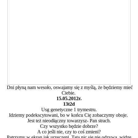
Dni płyną nam wesoło, oswajamy się z myślą, że będziemy mieć
Ciebie.
15.05.2012r.
13t2d
Usg genetyczne 1 trymestru.
Idziemy podekscytowani, bo w końcu Cię zobaczymy oboje.
Jest też nieodłączny towarzysz- Pan strach.
Czy wszystko będzie dobrze?
A co jeśli nie, czy to coś zmieni?
Patrzymy w ekran jak urzeczeni. Tata nic się nie odzywa, widzę