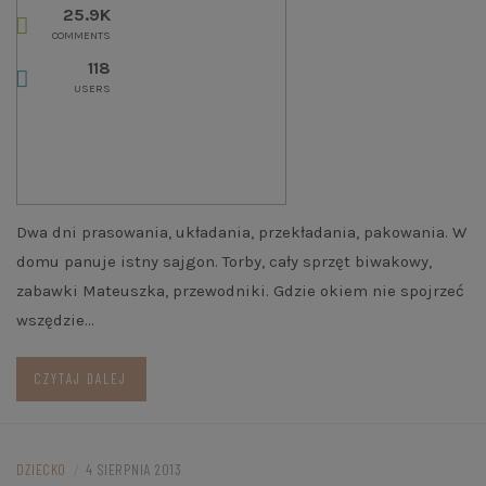
25.9K
COMMENTS
118
USERS
Dwa dni prasowania, układania, przekładania, pakowania. W
domu panuje istny sajgon. Torby, cały sprzęt biwakowy,
zabawki Mateuszka, przewodniki. Gdzie okiem nie spojrzeć
wszędzie…
CZYTAJ DALEJ
DZIECKO
/
4 SIERPNIA 2013