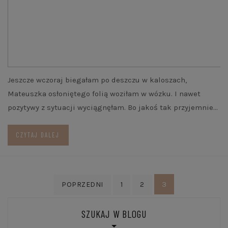
Jeszcze wczoraj biegałam po deszczu w kaloszach,
Mateuszka osłoniętego folią woziłam w wózku. I nawet
pozytywy z sytuacji wyciągnęłam. Bo jakoś tak przyjemnie…
CZYTAJ DALEJ
Nawigacja
3
POPRZEDNI
1
2
po
wpisach
SZUKAJ W BLOGU