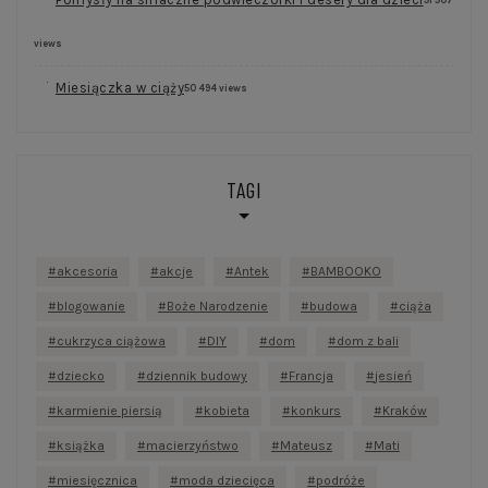
views
Miesiączka w ciąży
50 494 views
TAGI
akcesoria
akcje
Antek
BAMBOOKO
blogowanie
Boże Narodzenie
budowa
ciąża
cukrzyca ciążowa
DIY
dom
dom z bali
dziecko
dziennik budowy
Francja
jesień
karmienie piersią
kobieta
konkurs
Kraków
książka
macierzyństwo
Mateusz
Mati
miesięcznica
moda dziecięca
podróże