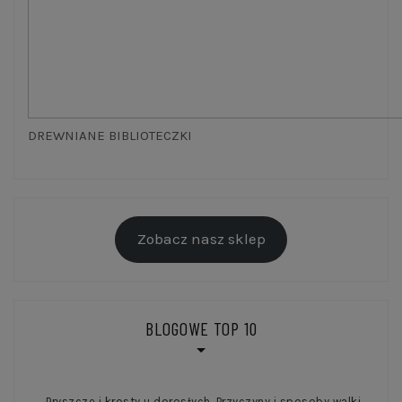
DREWNIANE BIBLIOTECZKI
Zobacz nasz sklep
BLOGOWE TOP 10
Pryszcze i krosty u dorosłych. Przyczyny i sposoby walki.