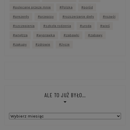
polecane przeze mnie
Polska
poród
prezenty
przepisy
rozszerzanie diety
rozwój
szczepienia
szkoła rodzenia
uroda
wieś
wnętrza
wyprawka
zabawki
zabawy
zakupy
zdrowie
życie
ALE TO JUŻ BYŁO…
Ale
to