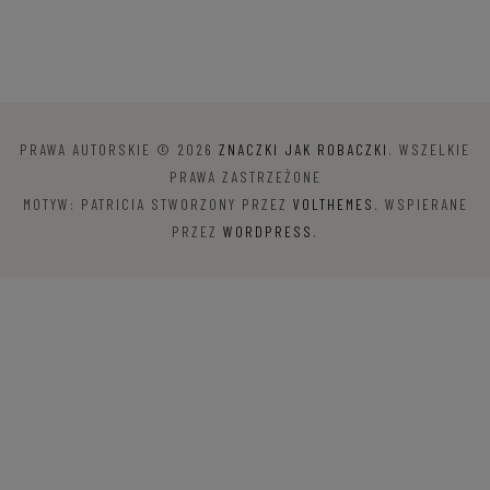
już
było…
PRAWA AUTORSKIE © 2026
ZNACZKI JAK ROBACZKI
. WSZELKIE
PRAWA ZASTRZEŻONE
MOTYW: PATRICIA STWORZONY PRZEZ
VOLTHEMES
. WSPIERANE
PRZEZ
WORDPRESS
.