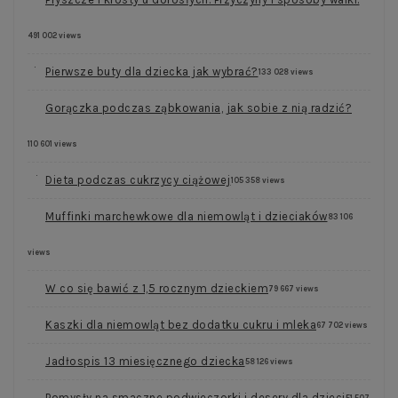
491 002 views
Pierwsze buty dla dziecka jak wybrać?
133 028 views
Gorączka podczas ząbkowania, jak sobie z nią radzić?
110 601 views
Dieta podczas cukrzycy ciążowej
105 358 views
Muffinki marchewkowe dla niemowląt i dzieciaków
83 106
views
W co się bawić z 1,5 rocznym dzieckiem
79 667 views
Kaszki dla niemowląt bez dodatku cukru i mleka
67 702 views
Jadłospis 13 miesięcznego dziecka
58 126 views
Pomysły na smaczne podwieczorki i desery dla dzieci
51 507