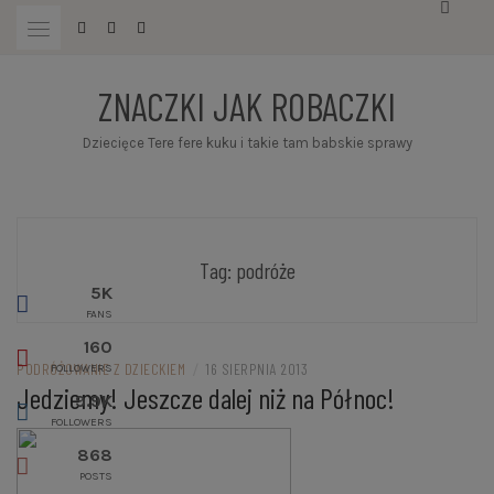
Przejdź
do
treści
ZNACZKI JAK ROBACZKI
Dziecięce Tere fere kuku i takie tam babskie sprawy
Tag:
podróże
5K
FANS
160
PODRÓŻOWANIE Z DZIECKIEM
/
16 SIERPNIA 2013
FOLLOWERS
Jedziemy! Jeszcze dalej niż na Północ!
9.9K
FOLLOWERS
868
POSTS