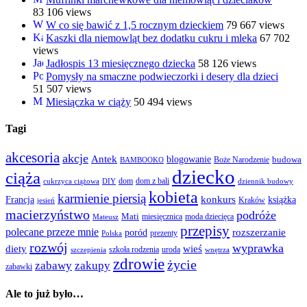
83 106 views
W co się bawić z 1,5 rocznym dzieckiem
79 667 views
Kaszki dla niemowląt bez dodatku cukru i mleka
67 702
views
Jadłospis 13 miesięcznego dziecka
58 126 views
Pomysły na smaczne podwieczorki i desery dla dzieci
51 507 views
Miesiączka w ciąży
50 494 views
Tagi
akcesoria
akcje
Antek
blogowanie
Boże Narodzenie
budowa
BAMBOOKO
dziecko
ciąża
dom
dom z bali
cukrzyca ciążowa
DIY
dziennik budowy
kobieta
karmienie piersią
Francja
konkurs
książka
Kraków
jesień
macierzyństwo
podróże
Mati
miesięcznica
moda dziecięca
Mateusz
przepisy
polecane przeze mnie
rozszerzanie
poród
prezenty
Polska
rozwój
wyprawka
diety
wieś
szkoła rodzenia
uroda
szczepienia
wnętrza
zdrowie
życie
zabawy
zakupy
zabawki
Ale to już było…