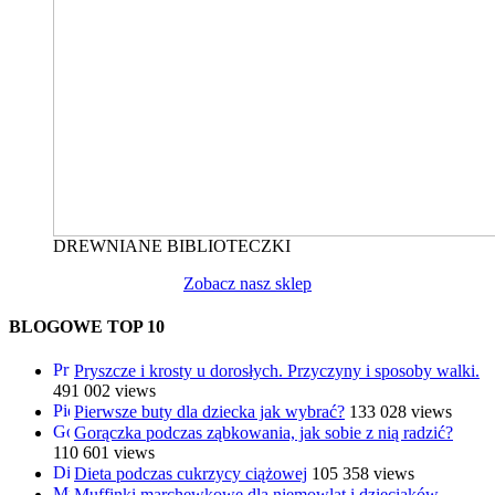
DREWNIANE BIBLIOTECZKI
Zobacz nasz sklep
BLOGOWE TOP 10
Pryszcze i krosty u dorosłych. Przyczyny i sposoby walki.
491 002 views
Pierwsze buty dla dziecka jak wybrać?
133 028 views
Gorączka podczas ząbkowania, jak sobie z nią radzić?
110 601 views
Dieta podczas cukrzycy ciążowej
105 358 views
Muffinki marchewkowe dla niemowląt i dzieciaków