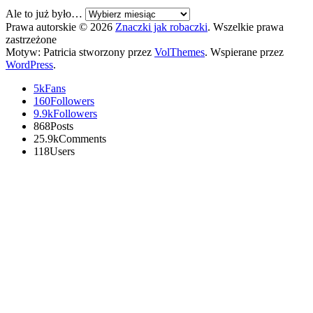
Ale to już było…
Prawa autorskie © 2026
Znaczki jak robaczki
. Wszelkie prawa
zastrzeżone
Motyw: Patricia stworzony przez
VolThemes
. Wspierane przez
WordPress
.
5k
Fans
160
Followers
9.9k
Followers
868
Posts
25.9k
Comments
118
Users