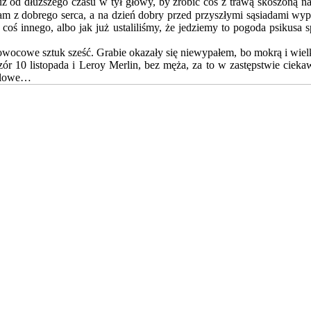
uż od dłuższego czasu w tył głowy, by zrobić coś z trawą skoszoną na
nam z dobrego serca, a na dzień dobry przed przyszłymi sąsiadami wypa
 coś innego, albo jak już ustaliliśmy, że jedziemy to pogoda psikusa 
owocowe sztuk sześć. Grabie okazały się niewypałem, bo mokrą i wielką 
eczór 10 listopada i Leroy Merlin, bez męża, za to w zastępstwie cie
talowe…