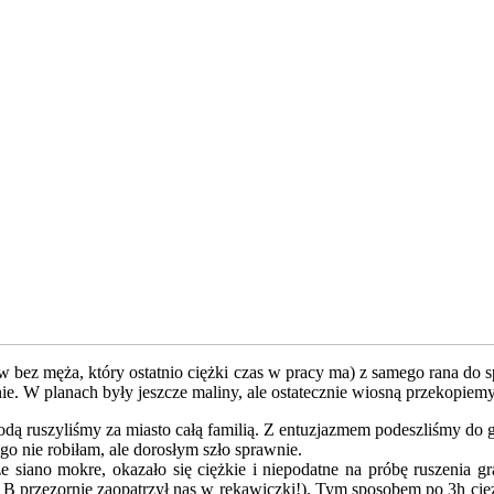
ów bez męża, który ostatnio ciężki czas w pracy ma) z samego rana do 
ie. W planach były jeszcze maliny, ale ostatecznie wiosną przekopie
z wodą ruszyliśmy za miasto całą familią. Z entuzjazmem podeszliśmy 
go nie robiłam, ale dorosłym szło sprawnie.
e siano mokre, okazało się ciężkie i niepodatne na próbę ruszenia g
 B przezornie zaopatrzył nas w rękawiczki!). Tym sposobem po 3h cięż