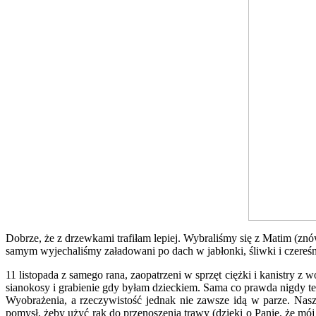
Dobrze, że z drzewkami trafiłam lepiej. Wybraliśmy się z Matim (zn
samym wyjechaliśmy załadowani po dach w jabłonki, śliwki i czereśn
11 listopada z samego rana, zaopatrzeni w sprzęt ciężki i kanistry 
sianokosy i grabienie gdy byłam dzieckiem. Sama co prawda nigdy te
Wyobrażenia, a rzeczywistość jednak nie zawsze idą w parze. Nasz
pomysł, żeby użyć rąk do przenoszenia trawy (dzięki o Panie, że mój