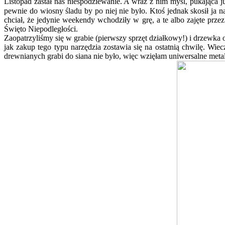
Listopad zastał nas niespodziewanie. A wraz z nim myśl, pukająca j
pewnie do wiosny śladu by po niej nie było. Ktoś jednak skosił ja 
chciał, że jedynie weekendy wchodziły w grę, a te albo zajęte przez
Święto Niepodległości.
Zaopatrzyliśmy się w grabie (pierwszy sprzęt działkowy!) i drzewka 
jak zakup tego typu narzędzia zostawia się na ostatnią chwilę. Wi
drewnianych grabi do siana nie było, więc wzięłam uniwersalne me