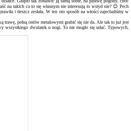
 działce. Głupio tak zostawić ją samą sobie, na pastwę pogody, choć
ść na takich co to się własnym nie interesują to wstyd nie? 😉 Pech
sprawiła i deszcz zesłała. W ten oto sposób na włości zajechaliśmy w
trawę, pełną ostów metalowymi grabić się nie da. Ale tak to już jest
kawy wszystkiego dwulatek u nogi. To nie mogło się udać. Typowych,