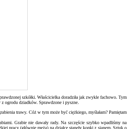
sprawdzonej szkółki. Właścicielka doradziła jak zwykle fachowo. Tym
my z ogrodu dziadków. Sprawdzone i pyszne.
do grabienia trawy. Cóż w tym może być ciężkiego, myślałam? Pamiętam
rabiami. Grabie nie dawały rady. Na szczęście szybko wpadliśmy na
kiej pracy (głównie męża) na działce stanęły kopki z sianem. Sztuk o