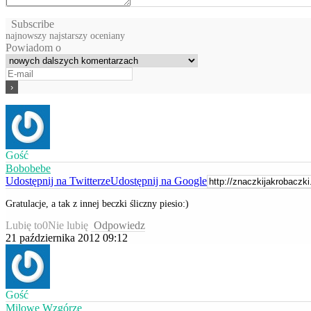
Subscribe
najnowszy
najstarszy
oceniany
Powiadom o
Gość
Bobobebe
Udostępnij na Twitterze
Udostępnij na Google
Gratulacje, a tak z innej beczki śliczny piesio:)
Lubię to
0
Nie lubię
Odpowiedz
21 października 2012 09:12
Gość
Milowe Wzgórze