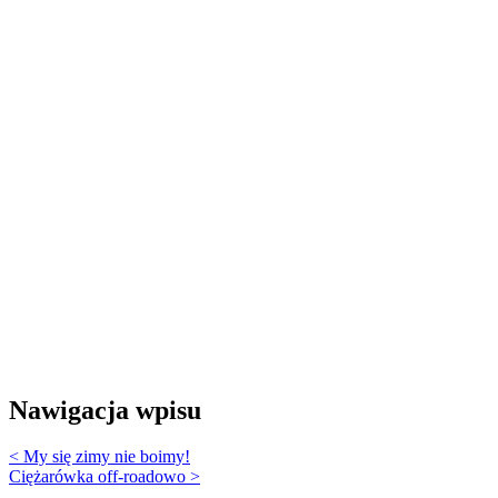
Nawigacja wpisu
< My się zimy nie boimy!
Ciężarówka off-roadowo >