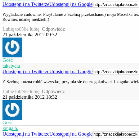
Udostępnij na Twitterze
Udostępnij na Google
Wygladacie cudownie. Przytulanie z Szelmą przekochane:) moja Miszelka tez si
Rownież udanej niedzieli;)
Lubię to
0
Nie lubię
Odpowiedz
21 października 2012 09:32
Gość
takatycia
Udostępnij na Twitterze
Udostępnij na Google
Z Szelmą można robić wszystko, przytula się do czegokolwiek i kogokolwiek j
Lubię to
0
Nie lubię
Odpowiedz
21 października 2012 18:32
Gość
kinga b.
Udostępnij na Twitterze
Udostępnij na Google