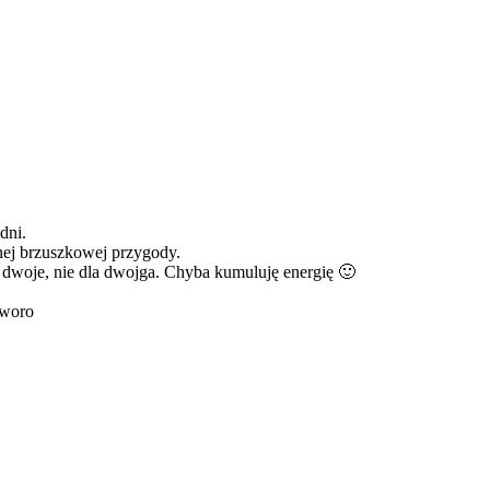
 dni.
nej brzuszkowej przygody.
 dwoje, nie dla dwojga. Chyba kumuluję energię 🙂
czworo