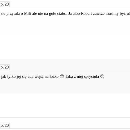
e przytula o Mili ale nie na gołe ciało.. Ja albo Robert zawsze musimy być ubr
ak tylko jej się uda wejść na łóżko 🙂 Taka z niej spryciula 🙂