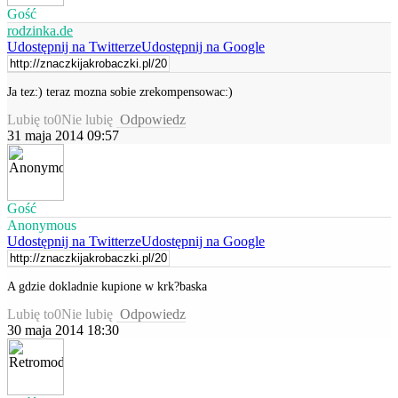
Gość
rodzinka.de
Udostępnij na Twitterze
Udostępnij na Google
Ja tez:) teraz mozna sobie zrekompensowac:)
Lubię to
0
Nie lubię
Odpowiedz
31 maja 2014 09:57
Gość
Anonymous
Udostępnij na Twitterze
Udostępnij na Google
A gdzie dokladnie kupione w krk?baska
Lubię to
0
Nie lubię
Odpowiedz
30 maja 2014 18:30