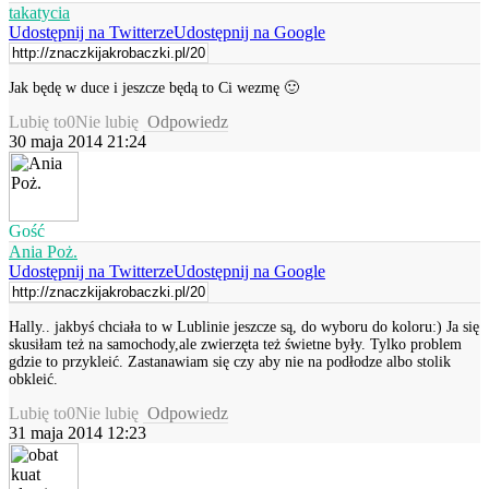
takatycia
Udostępnij na Twitterze
Udostępnij na Google
Jak będę w duce i jeszcze będą to Ci wezmę 🙂
Lubię to
0
Nie lubię
Odpowiedz
30 maja 2014 21:24
Gość
Ania Poż.
Udostępnij na Twitterze
Udostępnij na Google
Hally.. jakbyś chciała to w Lublinie jeszcze są, do wyboru do koloru:) Ja się
skusiłam też na samochody,ale zwierzęta też świetne były. Tylko problem
gdzie to przykleić. Zastanawiam się czy aby nie na podłodze albo stolik
obkleić.
Lubię to
0
Nie lubię
Odpowiedz
31 maja 2014 12:23