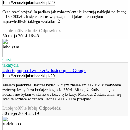
Cena rewelacyjna! Ja padłam jak zobaczyłam ile kosztują naklejki na ścianę
– 150-300zł jak się chce coś większego… i jakoś nie mogłam
usprawiedliwić takiego wydatku 😉
Lubię to
0
Nie lubię
Odpowiedz
30 maja 2014 16:48
Gość
takatycia
Udostępnij na Twitterze
Udostępnij na Google
Miałam podobnie. Jeszcze będąc w ciąży znalazłam naklejki z motywem
zwierząt leśnych za bodajże bagatela 250zł. Mimo, że śniły mi się po
nocach nie byłam w stanie wyłożyć tyle kasy. Masakra. Zastanawiam się
skąd te różnice w cenach. Jednak 20 a 200 to przepaść..
Lubię to
0
Nie lubię
Odpowiedz
30 maja 2014 21:19