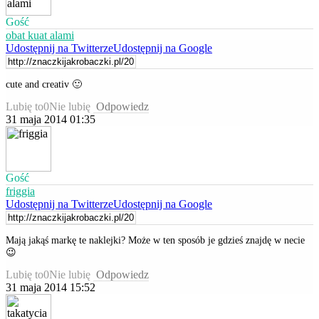
Gość
obat kuat alami
Udostępnij na Twitterze
Udostępnij na Google
cute and creativ 🙂
Lubię to
0
Nie lubię
Odpowiedz
31 maja 2014 01:35
Gość
friggia
Udostępnij na Twitterze
Udostępnij na Google
Mają jakąś markę te naklejki? Może w ten sposób je gdzieś znajdę w necie
😉
Lubię to
0
Nie lubię
Odpowiedz
31 maja 2014 15:52