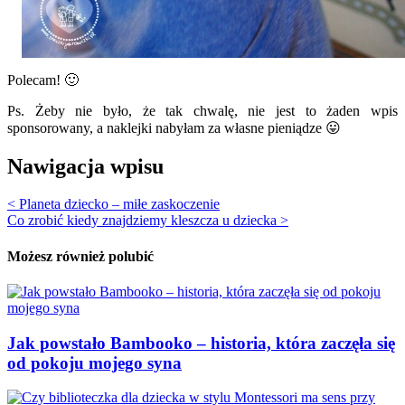
Polecam! 🙂
Ps. Żeby nie było, że tak chwalę, nie jest to żaden wpis
sponsorowany, a naklejki nabyłam za własne pieniądze 😛
Nawigacja wpisu
< Planeta dziecko – miłe zaskoczenie
Co zrobić kiedy znajdziemy kleszcza u dziecka >
Możesz również polubić
Jak powstało Bambooko – historia, która zaczęła się
od pokoju mojego syna