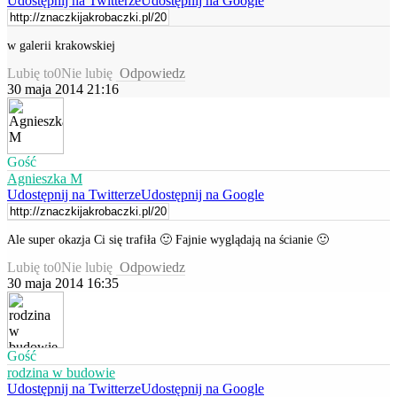
Udostępnij na Twitterze
Udostępnij na Google
w galerii krakowskiej
Lubię to
0
Nie lubię
Odpowiedz
30 maja 2014 21:16
Gość
Agnieszka M
Udostępnij na Twitterze
Udostępnij na Google
Ale super okazja Ci się trafiła 🙂 Fajnie wyglądają na ścianie 🙂
Lubię to
0
Nie lubię
Odpowiedz
30 maja 2014 16:35
Gość
rodzina w budowie
Udostępnij na Twitterze
Udostępnij na Google