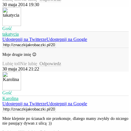
30 maja 2014 19:30
Gość
takatycia
Udostępnij na Twitterze
Udostępnij na Google
Moje drugie imię 😉
Lubię to
0
Nie lubię
Odpowiedz
30 maja 2014 21:22
Gość
Karolina
Udostępnij na Twitterze
Udostępnij na Google
Mnie klejenie po ścianach nie przekonuje, dlatego mamy zwykły do niczego
nie pasujący dywan z ulicą :))