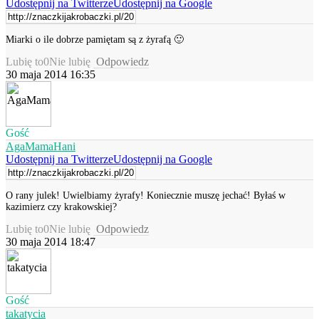
Udostępnij na Twitterze
Udostępnij na Google
Miarki o ile dobrze pamiętam są z żyrafą 🙂
Lubię to
0
Nie lubię
Odpowiedz
30 maja 2014 16:35
Gość
AgaMamaHani
Udostępnij na Twitterze
Udostępnij na Google
O rany julek! Uwielbiamy żyrafy! Koniecznie muszę jechać! Byłaś w
kazimierz czy krakowskiej?
Lubię to
0
Nie lubię
Odpowiedz
30 maja 2014 18:47
Gość
takatycia