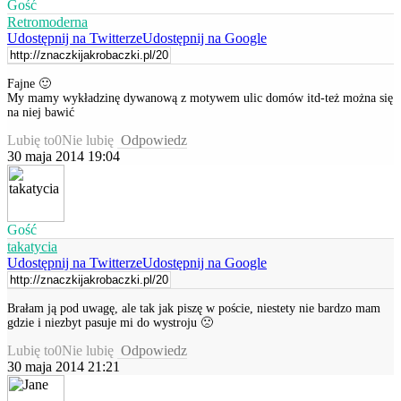
Gość
Retromoderna
Udostępnij na Twitterze
Udostępnij na Google
Fajne 🙂
My mamy wykładzinę dywanową z motywem ulic domów itd-też można się
na niej bawić
Lubię to
0
Nie lubię
Odpowiedz
30 maja 2014 19:04
Gość
takatycia
Udostępnij na Twitterze
Udostępnij na Google
Brałam ją pod uwagę, ale tak jak piszę w poście, niestety nie bardzo mam
gdzie i niezbyt pasuje mi do wystroju 🙁
Lubię to
0
Nie lubię
Odpowiedz
30 maja 2014 21:21