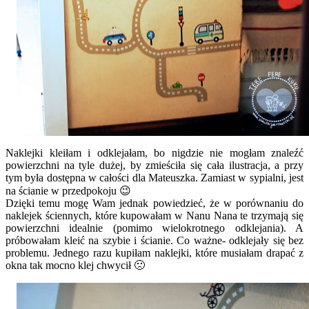
Naklejki kleiłam i odklejałam, bo nigdzie nie mogłam znaleźć
powierzchni na tyle dużej, by zmieściła się cała ilustracja, a przy
tym była dostępna w całości dla Mateuszka. Zamiast w sypialni, jest
na ścianie w przedpokoju 😉
Dzięki temu mogę Wam jednak powiedzieć, że w porównaniu do
naklejek ściennych, które kupowałam w Nanu Nana te trzymają się
powierzchni idealnie (pomimo wielokrotnego odklejania). A
próbowałam kleić na szybie i ścianie. Co ważne- odklejały się bez
problemu. Jednego razu kupiłam naklejki, które musiałam drapać z
okna tak mocno klej chwycił 🙁