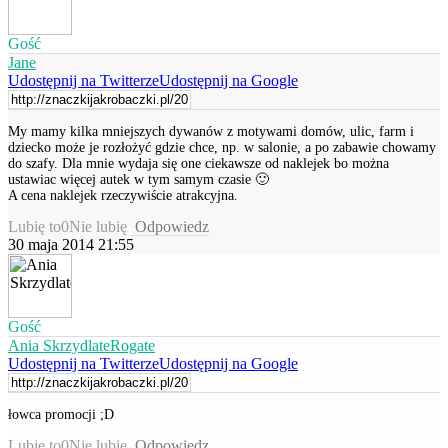
Gość
Jane
Udostępnij na Twitterze
Udostępnij na Google
My mamy kilka mniejszych dywanów z motywami domów, ulic, farm i
dziecko może je rozłożyć gdzie chce, np. w salonie, a po zabawie chowamy
do szafy. Dla mnie wydaja się one ciekawsze od naklejek bo można
ustawiac więcej autek w tym samym czasie 🙂
A cena naklejek rzeczywiście atrakcyjna.
Lubię to
0
Nie lubię
Odpowiedz
30 maja 2014 21:55
Gość
Ania SkrzydlateRogate
Udostępnij na Twitterze
Udostępnij na Google
łowca promocji ;D
Lubię to
0
Nie lubię
Odpowiedz