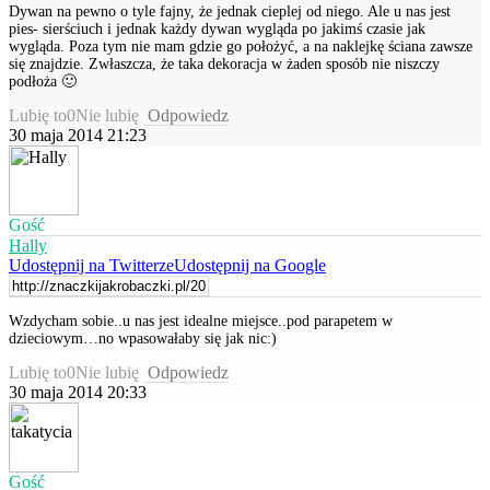
Dywan na pewno o tyle fajny, że jednak cieplej od niego. Ale u nas jest
pies- sierściuch i jednak każdy dywan wygląda po jakimś czasie jak
wygląda. Poza tym nie mam gdzie go położyć, a na naklejkę ściana zawsze
się znajdzie. Zwłaszcza, że taka dekoracja w żaden sposób nie niszczy
podłoża 🙂
Lubię to
0
Nie lubię
Odpowiedz
30 maja 2014 21:23
Gość
Hally
Udostępnij na Twitterze
Udostępnij na Google
Wzdycham sobie..u nas jest idealne miejsce..pod parapetem w
dzieciowym…no wpasowałaby się jak nic:)
Lubię to
0
Nie lubię
Odpowiedz
30 maja 2014 20:33
Gość