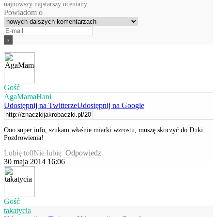
najnowszy
najstarszy
oceniany
Powiadom o
Gość
AgaMamaHani
Udostępnij na Twitterze
Udostępnij na Google
Ooo super info, szukam właśnie miarki wzrostu, muszę skoczyć do Duki.
Pozdrowienia!
Lubię to
0
Nie lubię
Odpowiedz
30 maja 2014 16:06
Gość
takatycia