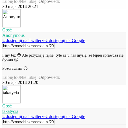
Lubię to
0
Nie lubię
Odpowiedz
30 maja 2014 20:21
Gość
Anonymous
Udostępnij na Twitterze
Udostępnij na Google
I my też 😉 Ale przyznaję fajne, tyle że u nas myślę, że lepiej sprawdza się
dywan 🙂
Pozdrawiam 🙂
Lubię to
0
Nie lubię
Odpowiedz
30 maja 2014 21:20
Gość
takatycia
Udostępnij na Twitterze
Udostępnij na Google