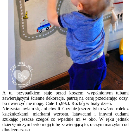
A tu przypadkiem staję przed koszem wypełnionym tubami
zawierającymi ścienne dekoracje, patrzę na cenę przecierając oczy,
bo uwierzyć nie mogę. Całe 15,99zł. Rozbój w biały dzień.
Nie zastanawiam się ani chwili. Grzebię jeszcze tylko wśród rolek z
księżniczkami, miarkami wzrostu, latawcami i innymi cudami
szukając jeszcze czegoś co wpadnie mi w oko. W ręku jednak
dzierżę niczym berło moją tubę zawierającą to, o czym marzyłam od
długiego czasu.