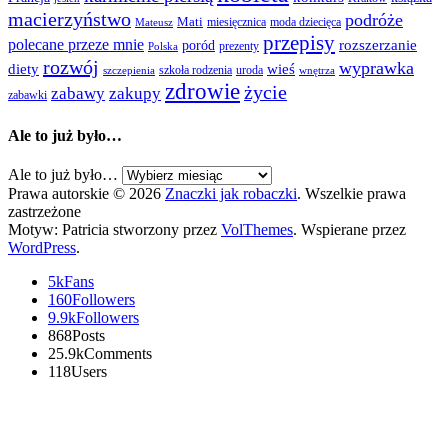
macierzyństwo
podróże
Mati
miesięcznica
moda dziecięca
Mateusz
przepisy
polecane przeze mnie
rozszerzanie
poród
prezenty
Polska
rozwój
wyprawka
diety
wieś
szkoła rodzenia
uroda
szczepienia
wnętrza
zdrowie
życie
zabawy
zakupy
zabawki
Ale to już było…
Ale to już było…
Prawa autorskie © 2026
Znaczki jak robaczki
. Wszelkie prawa
zastrzeżone
Motyw: Patricia stworzony przez
VolThemes
. Wspierane przez
WordPress
.
5k
Fans
160
Followers
9.9k
Followers
868
Posts
25.9k
Comments
118
Users