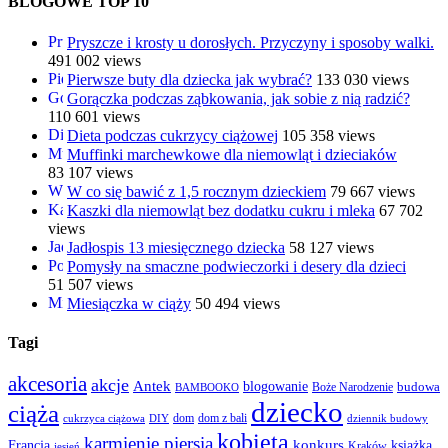
BLOGOWE TOP 10
Pryszcze i krosty u dorosłych. Przyczyny i sposoby walki.
491 002 views
Pierwsze buty dla dziecka jak wybrać?
133 030 views
Gorączka podczas ząbkowania, jak sobie z nią radzić?
110 601 views
Dieta podczas cukrzycy ciążowej
105 358 views
Muffinki marchewkowe dla niemowląt i dzieciaków
83 107 views
W co się bawić z 1,5 rocznym dzieckiem
79 667 views
Kaszki dla niemowląt bez dodatku cukru i mleka
67 702
views
Jadłospis 13 miesięcznego dziecka
58 127 views
Pomysły na smaczne podwieczorki i desery dla dzieci
51 507 views
Miesiączka w ciąży
50 494 views
Tagi
akcesoria
akcje
Antek
blogowanie
Boże Narodzenie
budowa
BAMBOOKO
dziecko
ciąża
dom
dom z bali
cukrzyca ciążowa
DIY
dziennik budowy
kobieta
karmienie piersią
Francja
konkurs
książka
Kraków
jesień