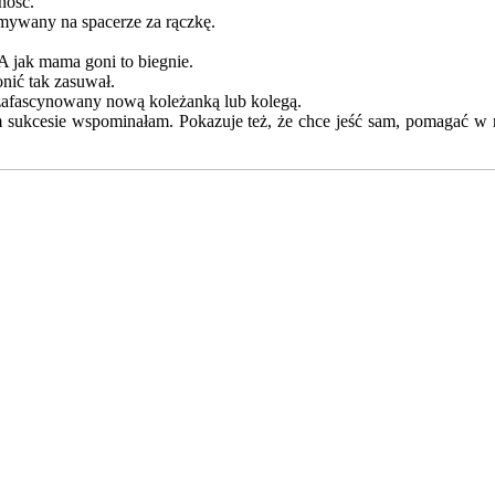
ność.
zymywany na spacerze za rączkę.
 A jak mama goni to biegnie.
nić tak zasuwał.
t zafascynowany nową koleżanką lub kolegą.
 sukcesie wspominałam. Pokazuje też, że chce jeść sam, pomagać w r