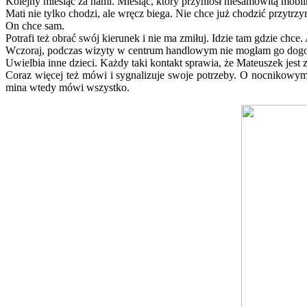
Kolejny miesiąc za nami. Miesiąc, który przyniósł niesamowitą mobil
Mati nie tylko chodzi, ale wręcz biega. Nie chce już chodzić przytr
On chce sam.
Potrafi też obrać swój kierunek i nie ma zmiłuj. Idzie tam gdzie chce.
Wczoraj, podczas wizyty w centrum handlowym nie mogłam go dogo
Uwielbia inne dzieci. Każdy taki kontakt sprawia, że Mateuszek jes
Coraz więcej też mówi i sygnalizuje swoje potrzeby. O nocnikowym
mina wtedy mówi wszystko.