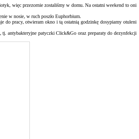
tyk, więc przezornie zostaliśmy w domu. Na ostatni weekend to oni
cenie w nosie, w ruch poszło Euphorbium.
e do pracy, otwieram okno i tą ostatnią godzinkę dosypiamy otuleni
a, tj. antybakteryjne patyczki Click&Go oraz preparaty do dezynfekcji