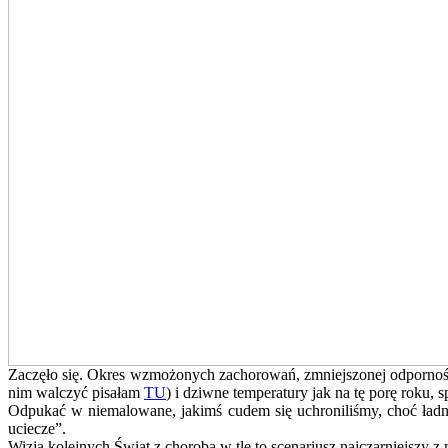
Zaczęło się. Okres wzmożonych zachorowań, zmniejszonej odporności
nim walczyć pisałam
TU
) i dziwne temperatury jak na tę porę roku, 
Odpukać w niemalowane, jakimś cudem się uchroniliśmy, choć ładny
uciecze”.
Wizja kolejnych Świąt z chorobą w tle to scenariusz najczarniejszy z