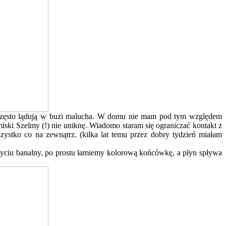
re często lądują w buzi malucha. W domu nie mam pod tym względem
miski Szelmy (!) nie uniknę. Wiadomo staram się ograniczać kontakt z
ystko co na zewnątrz. (kilka lat temu przez dobry tydzień miałam
życiu banalny, po prostu łamiemy kolorową końcówkę, a płyn spływa