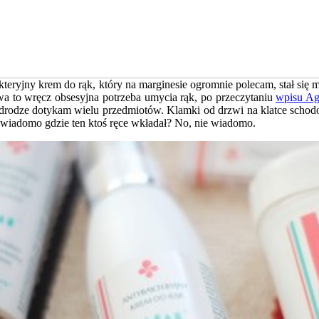
kteryjny krem do rąk, który na marginesie ogromnie polecam, stał si
dwa to wręcz obsesyjna potrzeba umycia rąk, po przeczytaniu
wpisu Ag
 drodze dotykam wielu przedmiotów. Klamki od drzwi na klatce schod
 A wiadomo gdzie ten ktoś ręce wkładał? No, nie wiadomo.