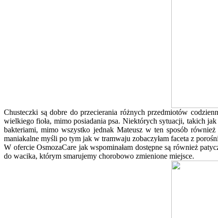
Chusteczki są dobre do przecierania różnych przedmiotów codzien
wielkiego fioła, mimo posiadania psa. Niektórych sytuacji, takich j
bakteriami, mimo wszystko jednak Mateusz w ten sposób również ł
maniakalne myśli po tym jak w tramwaju zobaczyłam faceta z poroś
W ofercie OsmozaCare jak wspominałam dostępne są również patyczk
do wacika, którym smarujemy chorobowo zmienione miejsce.