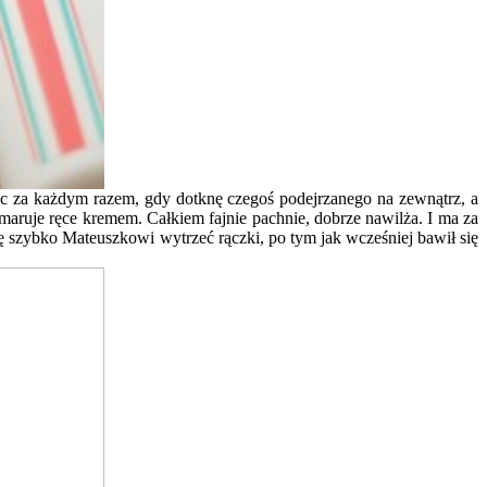
ęc za każdym razem, gdy dotknę czegoś podejrzanego na zewnątrz, a
maruje ręce kremem. Całkiem fajnie pachnie, dobrze nawilża. I ma za
ę szybko Mateuszkowi wytrzeć rączki, po tym jak wcześniej bawił się