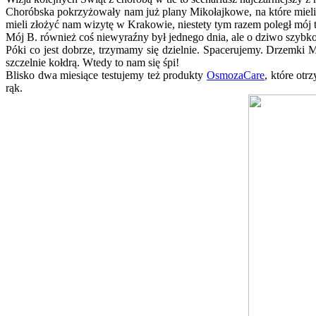
Choróbska pokrzyżowały nam już plany Mikołajkowe, na które mieli
mieli złożyć nam wizytę w Krakowie, niestety tym razem poległ mój t
Mój B. również coś niewyraźny był jednego dnia, ale o dziwo szybko 
Póki co jest dobrze, trzymamy się dzielnie. Spacerujemy. Drzemki 
szczelnie kołdrą. Wtedy to nam się śpi!
Blisko dwa miesiące testujemy też produkty
OsmozaCare
, które ot
rąk.