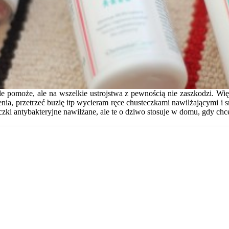
le pomoże, ale na wszelkie ustrojstwa z pewnością nie zaszkodzi. Wi
ia, przetrzeć buzię itp wycieram ręce chusteczkami nawilżającymi i s
czki antybakteryjne nawilżane, ale te o dziwo stosuje w domu, gdy chc