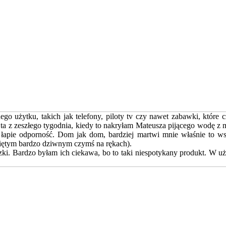
nego użytku, takich jak telefony, piloty tv czy nawet zabawki, któ
ak ta z zeszłego tygodnia, kiedy to nakryłam Mateusza pijącego wodę z 
apie odporność. Dom jak dom, bardziej martwi mnie właśnie to wsz
niętym bardzo dziwnym czymś na rękach).
i. Bardzo byłam ich ciekawa, bo to taki niespotykany produkt. W u