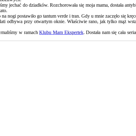
śmy jechać do dziadków. Rozchorowała się moja mama, dostała antybio
ato.
na nogi postawiło go tantum verde i tran. Gdy u mnie zaczęło się krę
Mati odbywa przy otwartym oknie. Właściwie rano, jak tylko mąż wstaj
rzymaliśmy w ramach
Klubu Mam Ekspertek
. Dostała nam się cała seri