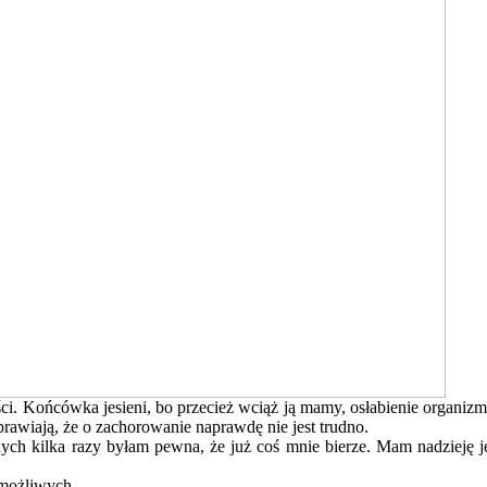
. Końcówka jesieni, bo przecież wciąż ją mamy, osłabienie organizm
sprawiają, że o zachorowanie naprawdę nie jest trudno.
ch kilka razy byłam pewna, że już coś mnie bierze. Mam nadzieję jed
 możliwych.