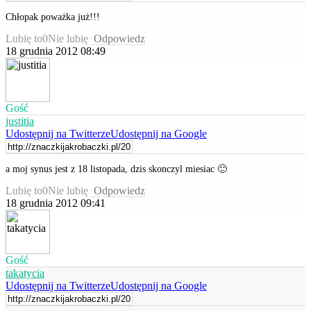
Chłopak poważka już!!!
Lubię to
0
Nie lubię
Odpowiedz
18 grudnia 2012 08:49
Gość
justitia
Udostępnij na Twitterze
Udostępnij na Google
a moj synus jest z 18 listopada, dzis skonczyl miesiac 🙂
Lubię to
0
Nie lubię
Odpowiedz
18 grudnia 2012 09:41
Gość
takatycia
Udostępnij na Twitterze
Udostępnij na Google