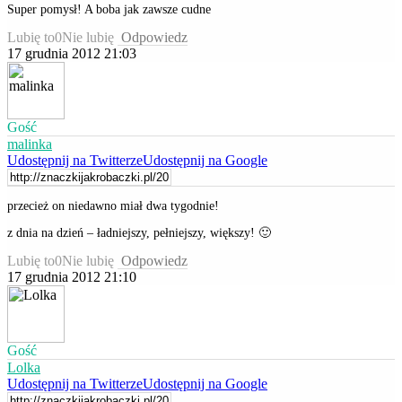
Super pomysł! A boba jak zawsze cudne
Lubię to
0
Nie lubię
Odpowiedz
17 grudnia 2012 21:03
Gość
malinka
Udostępnij na Twitterze
Udostępnij na Google
przecież on niedawno miał dwa tygodnie!
z dnia na dzień – ładniejszy, pełniejszy, większy! 🙂
Lubię to
0
Nie lubię
Odpowiedz
17 grudnia 2012 21:10
Gość
Lolka
Udostępnij na Twitterze
Udostępnij na Google