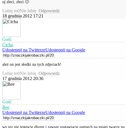
oj zleci, zleci 🙂
Lubię to
0
Nie lubię
Odpowiedz
18 grudnia 2012 17:21
Gość
Cicha
Udostępnij na Twitterze
Udostępnij na Google
ależ on jest słodki na tych zdjeciach!
Lubię to
0
Nie lubię
Odpowiedz
17 grudnia 2012 20:36
Gość
Bee
Udostępnij na Twitterze
Udostępnij na Google
wy tez nie jestescie dluzni i zawsze zostawiacie usmiech na mojej twarzy na