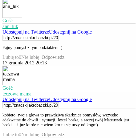
Gość
ann_luk
Udostępnij na Twitterze
Udostępnij na Google
Fajny pomysł z tym bodziakiem :).
Lubię to
0
Nie lubię
Odpowiedz
17 grudnia 2012 20:13
Gość
teczowa mama
Udostępnij na Twitterze
Udostępnij na Google
kobieto, twoja głowa to prawdziwa skarbnica pomysłów, wszystko
adekwatne do chwili i sytuacji. Jesteś boska, a raczej twój Mateuszek jest
boski… i już kurde nie wiem kto tu się uczy od kogo:)
Lubię to
0
Nie lubię
Odpowiedz