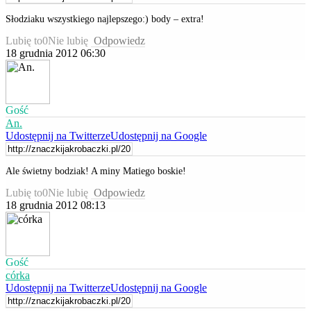
Słodziaku wszystkiego najlepszego:) body – extra!
Lubię to
0
Nie lubię
Odpowiedz
18 grudnia 2012 06:30
Gość
An.
Udostępnij na Twitterze
Udostępnij na Google
Ale świetny bodziak! A miny Matiego boskie!
Lubię to
0
Nie lubię
Odpowiedz
18 grudnia 2012 08:13
Gość
córka
Udostępnij na Twitterze
Udostępnij na Google