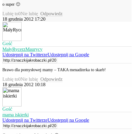
o super 🙂
Lubię to
0
Nie lubię
Odpowiedz
18 grudnia 2012 17:20
Gość
MałyRycerzMaurycy
Udostępnij na Twitterze
Udostępnij na Google
Brawo dla pomysłowej mamy – TAKA menadżerka to skarb!
Lubię to
0
Nie lubię
Odpowiedz
18 grudnia 2012 10:18
Gość
mama iskierki
Udostępnij na Twitterze
Udostępnij na Google