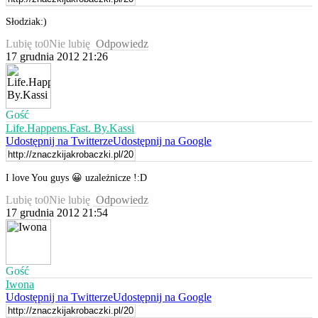
Słodziak:)
Lubię to
0
Nie lubię
Odpowiedz
17 grudnia 2012 21:26
Gość
Life.Happens.Fast. By.Kassi
Udostępnij na Twitterze
Udostępnij na Google
I love You guys 😀 uzależnicze !:D
Lubię to
0
Nie lubię
Odpowiedz
17 grudnia 2012 21:54
Gość
Iwona
Udostępnij na Twitterze
Udostępnij na Google