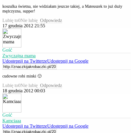
koszulka świetna, nie widziałam jeszcze takiej, a Mateuszek to już duży
mężczyzna, supper!
Lubię to
0
Nie lubię
Odpowiedz
17 grudnia 2012 21:55
Gość
Zwyczajna mama
Udostępnij na Twitterze
Udostępnij na Google
cudowne robi minki 🙂
Lubię to
0
Nie lubię
Odpowiedz
18 grudnia 2012 00:03
Gość
Kamciaaa
Udostępnij na Twitterze
Udostępnij na Google