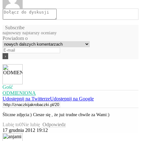
Subscribe
najnowszy
najstarszy
oceniany
Powiadom o
Gość
ODMIENIONA
Udostępnij na Twitterze
Udostępnij na Google
Śliczne zdjęcia:) Ciesze się , że już trudne chwile za Wami:)
Lubię to
0
Nie lubię
Odpowiedz
17 grudnia 2012 19:12