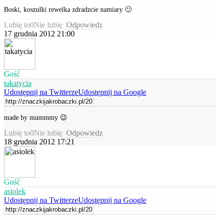
Boski, koszulki rewelka zdradzcie namiary 🙂
Lubię to
0
Nie lubię
Odpowiedz
17 grudnia 2012 21:00
Gość
takatycia
Udostępnij na Twitterze
Udostępnij na Google
made by mummmy 😉
Lubię to
0
Nie lubię
Odpowiedz
18 grudnia 2012 17:21
Gość
asiolek
Udostępnij na Twitterze
Udostępnij na Google