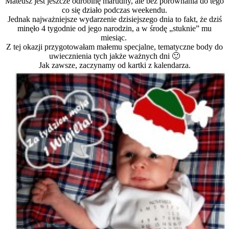
Mateusz jest jeszcze odrobinę marudny, ale bez porównania do tego
co się działo podczas weekendu.
Jednak najważniejsze wydarzenie dzisiejszego dnia to fakt, że dziś
minęło 4 tygodnie od jego narodzin, a w środę „stuknie” mu
miesiąc.
Z tej okazji przygotowałam małemu specjalne, tematyczne body do
uwiecznienia tych jakże ważnych dni 🙂
Jak zawsze, zaczynamy od kartki z kalendarza.