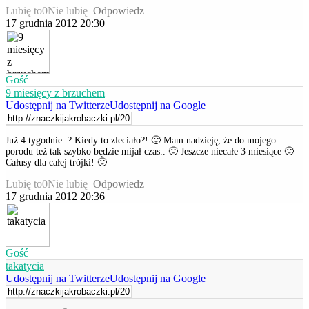
Lubię to
0
Nie lubię
Odpowiedz
17 grudnia 2012 20:30
Gość
9 miesięcy z brzuchem
Udostępnij na Twitterze
Udostępnij na Google
Już 4 tygodnie..? Kiedy to zleciało?! 🙂 Mam nadzieję, że do mojego
porodu też tak szybko będzie mijał czas.. 🙂 Jeszcze niecałe 3 miesiące 🙂
Całusy dla całej trójki! 🙂
Lubię to
0
Nie lubię
Odpowiedz
17 grudnia 2012 20:36
Gość
takatycia
Udostępnij na Twitterze
Udostępnij na Google