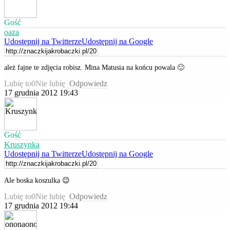
Gość
oaza
Udostępnij na Twitterze
Udostępnij na Google
ależ fajne te zdjęcia robisz. Mina Matusia na końcu powala 🙂
Lubię to
0
Nie lubię
Odpowiedz
17 grudnia 2012 19:43
Gość
Kruszynka
Udostępnij na Twitterze
Udostępnij na Google
Ale boska koszulka 😉
Lubię to
0
Nie lubię
Odpowiedz
17 grudnia 2012 19:44