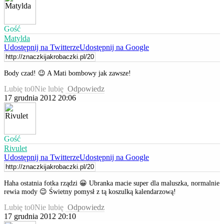
Gość
Matylda
Udostępnij na Twitterze
Udostępnij na Google
Body czad! 😉 A Mati bombowy jak zawsze!
Lubię to
0
Nie lubię
Odpowiedz
17 grudnia 2012 20:06
Gość
Rivulet
Udostępnij na Twitterze
Udostępnij na Google
Haha ostatnia fotka rządzi 😀 Ubranka macie super dla maluszka, normalnie
rewia mody 😉 Świetny pomysł z tą koszulką kalendarzową!
Lubię to
0
Nie lubię
Odpowiedz
17 grudnia 2012 20:10