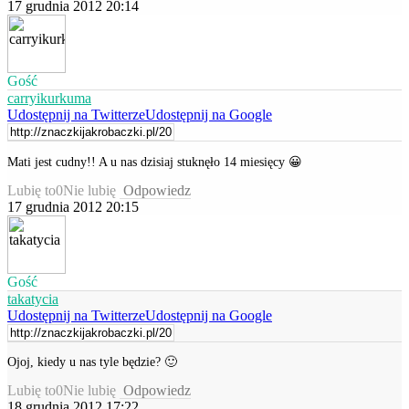
17 grudnia 2012 20:14
Gość
carryikurkuma
Udostępnij na Twitterze
Udostępnij na Google
Mati jest cudny!! A u nas dzisiaj stuknęło 14 miesięcy 😀
Lubię to
0
Nie lubię
Odpowiedz
17 grudnia 2012 20:15
Gość
takatycia
Udostępnij na Twitterze
Udostępnij na Google
Ojoj, kiedy u nas tyle będzie? 🙂
Lubię to
0
Nie lubię
Odpowiedz
18 grudnia 2012 17:22