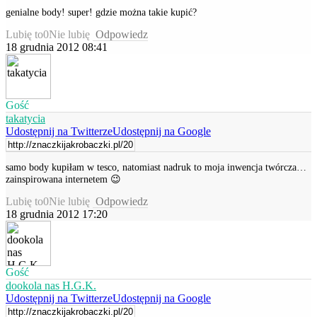
genialne body! super! gdzie można takie kupić?
Lubię to
0
Nie lubię
Odpowiedz
18 grudnia 2012 08:41
Gość
takatycia
Udostępnij na Twitterze
Udostępnij na Google
samo body kupiłam w tesco, natomiast nadruk to moja inwencja twórcza…
zainspirowana internetem 😉
Lubię to
0
Nie lubię
Odpowiedz
18 grudnia 2012 17:20
Gość
dookola nas H.G.K.
Udostępnij na Twitterze
Udostępnij na Google