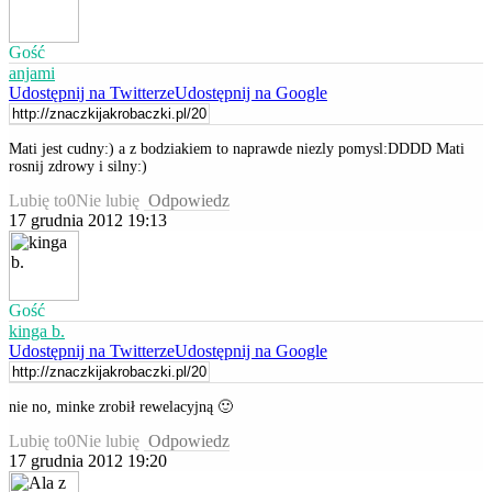
Gość
anjami
Udostępnij na Twitterze
Udostępnij na Google
Mati jest cudny:) a z bodziakiem to naprawde niezly pomysl:DDDD Mati
rosnij zdrowy i silny:)
Lubię to
0
Nie lubię
Odpowiedz
17 grudnia 2012 19:13
Gość
kinga b.
Udostępnij na Twitterze
Udostępnij na Google
nie no, minke zrobił rewelacyjną 🙂
Lubię to
0
Nie lubię
Odpowiedz
17 grudnia 2012 19:20