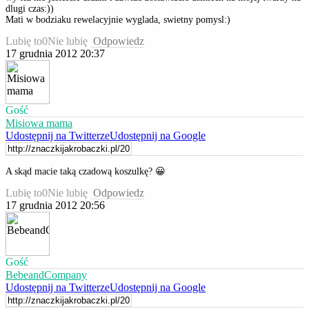
dlugi czas:))
Mati w bodziaku rewelacyjnie wyglada, swietny pomysl:)
Lubię to
0
Nie lubię
Odpowiedz
17 grudnia 2012 20:37
Gość
Misiowa mama
Udostępnij na Twitterze
Udostępnij na Google
A skąd macie taką czadową koszulkę? 😀
Lubię to
0
Nie lubię
Odpowiedz
17 grudnia 2012 20:56
Gość
BebeandCompany
Udostępnij na Twitterze
Udostępnij na Google