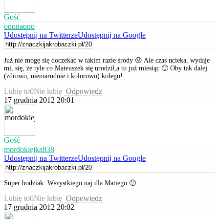
Gość
ononaono
Udostępnij na Twitterze
Udostępnij na Google
Już nie mogę się doczekać w takim razie środy 😛 Ale czas ucieka, wydaje
mi, się, że tyle co Mateuszek się urodził,a to już miesiąc 🙂 Oby tak dalej
(zdrowo, niemarudnie i kolorowo) kolego!
Lubię to
0
Nie lubię
Odpowiedz
17 grudnia 2012 20:01
Gość
mordoklejka838
Udostępnij na Twitterze
Udostępnij na Google
Super bodziak. Wszystkiego naj dla Matiego 🙂
Lubię to
0
Nie lubię
Odpowiedz
17 grudnia 2012 20:02