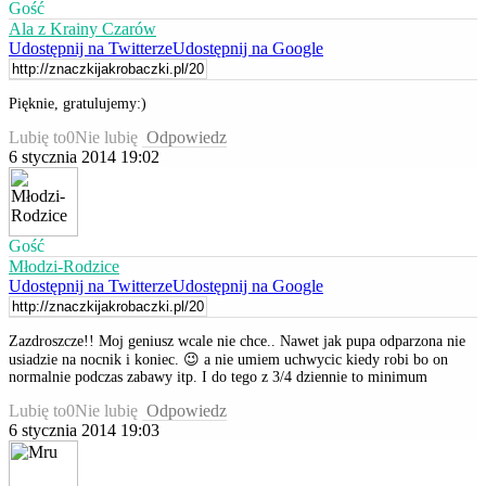
Gość
Ala z Krainy Czarów
Udostępnij na Twitterze
Udostępnij na Google
Pięknie, gratulujemy:)
Lubię to
0
Nie lubię
Odpowiedz
6 stycznia 2014 19:02
Gość
Młodzi-Rodzice
Udostępnij na Twitterze
Udostępnij na Google
Zazdroszcze!! Moj geniusz wcale nie chce.. Nawet jak pupa odparzona nie
usiadzie na nocnik i koniec. 😉 a nie umiem uchwycic kiedy robi bo on
normalnie podczas zabawy itp. I do tego z 3/4 dziennie to minimum
Lubię to
0
Nie lubię
Odpowiedz
6 stycznia 2014 19:03