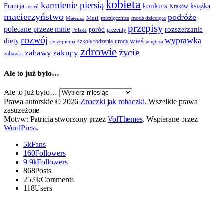
kobieta
karmienie piersią
Francja
konkurs
książka
Kraków
jesień
macierzyństwo
podróże
Mati
miesięcznica
moda dziecięca
Mateusz
przepisy
polecane przeze mnie
rozszerzanie
poród
prezenty
Polska
rozwój
wyprawka
diety
wieś
szkoła rodzenia
uroda
szczepienia
wnętrza
zdrowie
życie
zabawy
zakupy
zabawki
Ale to już było…
Ale to już było…
Prawa autorskie © 2026
Znaczki jak robaczki
. Wszelkie prawa
zastrzeżone
Motyw: Patricia stworzony przez
VolThemes
. Wspierane przez
WordPress
.
5k
Fans
160
Followers
9.9k
Followers
868
Posts
25.9k
Comments
118
Users