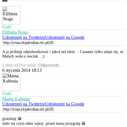
Gość
Elżbieta Noga
Udostępnij na Twitterze
Udostępnij na Google
A ja próbuję odpieluszkować i jakoś nei idzie… Czasami tylko udaje się, ze
Maluch woła o nocnik…;)
Lubię to
0
Nie lubię
Odpowiedz
6 stycznia 2014 18:13
Gość
Mama Kubusia
Udostępnij na Twitterze
Udostępnij na Google
gratuluję 😀
miło się czyta takie wpisy ,przed naszą przygodą 😀