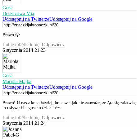
Gość
Deszczowa Mia
Udostępnij na Twitterze
Udostępnij na Google
Brawo 🙂
Lubię to
0
Nie lubię
Odpowiedz
6 stycznia 2014 21:23
Gość
Mariola Majka
Udostępnij na Twitterze
Udostępnij na Google
Brawo! U nas z kupą łatwiej, bo nawet jak nie zauważę, że Ąte się załatwia,
to usłyszę i biegusiem działam^^
Lubię to
0
Nie lubię
Odpowiedz
6 stycznia 2014 21:24