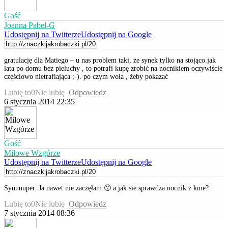
Gość
Joanna Pabel-G
Udostępnij na Twitterze
Udostępnij na Google
gratulację dla Matiego – u nas problem taki, że synek tylko na stojąco.jak
lata po domu bez pieluchy , to potrafi kupę zrobić na nocnikiem oczywiście
częściowo nietrafiająca ;-). po czym woła , żeby pokazać
Lubię to
0
Nie lubię
Odpowiedz
6 stycznia 2014 22:35
Gość
Milowe Wzgórze
Udostępnij na Twitterze
Udostępnij na Google
Syuuuuper. Ja nawet nie zaczęłam 🙁 a jak sie sprawdza nocnik z kme?
Lubię to
0
Nie lubię
Odpowiedz
7 stycznia 2014 08:36