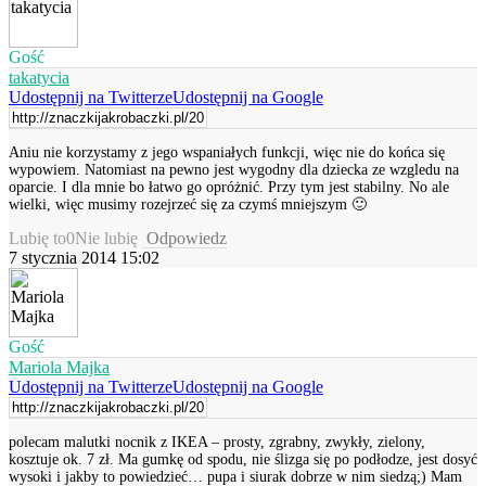
Gość
takatycia
Udostępnij na Twitterze
Udostępnij na Google
Aniu nie korzystamy z jego wspaniałych funkcji, więc nie do końca się
wypowiem. Natomiast na pewno jest wygodny dla dziecka ze wzgledu na
oparcie. I dla mnie bo łatwo go opróżnić. Przy tym jest stabilny. No ale
wielki, więc musimy rozejrzeć się za czymś mniejszym 🙂
Lubię to
0
Nie lubię
Odpowiedz
7 stycznia 2014 15:02
Gość
Mariola Majka
Udostępnij na Twitterze
Udostępnij na Google
polecam malutki nocnik z IKEA – prosty, zgrabny, zwykły, zielony,
kosztuje ok. 7 zł. Ma gumkę od spodu, nie ślizga się po podłodze, jest dosyć
wysoki i jakby to powiedzieć… pupa i siurak dobrze w nim siedzą;) Mam