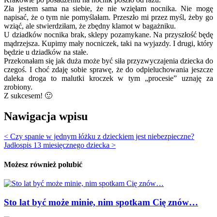
Zła jestem sama na siebie, że nie wzięłam nocnika. Nie mogę
napisać, że o tym nie pomyślałam. Przeszło mi przez myśl, żeby go
wziąć, ale stwierdziłam, że zbędny klamot w bagażniku.
U dziadków nocnika brak, sklepy pozamykane. Na przyszłość będę
mądrzejsza. Kupimy mały nocniczek, taki na wyjazdy. I drugi, który
będzie u dziadków na stałe.
Przekonałam się jak duża może być siła przyzwyczajenia dziecka do
czegoś. I choć zdaję sobie sprawę, że do odpieluchowania jeszcze
daleka droga to malutki kroczek w tym „procesie” uznaję za
zrobiony.
Z sukcesem! 🙂
Nawigacja wpisu
< Czy spanie w jednym łóżku z dzieckiem jest niebezpieczne?
Jadłospis 13 miesięcznego dziecka >
Możesz również polubić
Sto lat być może minie, nim spotkam Cię znów…