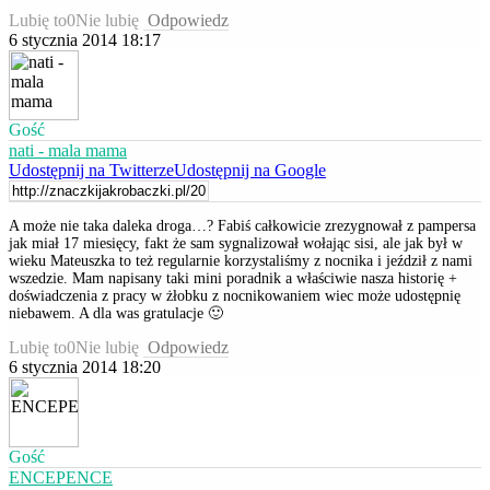
Lubię to
0
Nie lubię
Odpowiedz
6 stycznia 2014 18:17
Gość
nati - mala mama
Udostępnij na Twitterze
Udostępnij na Google
A może nie taka daleka droga…? Fabiś całkowicie zrezygnował z pampersa
jak miał 17 miesięcy, fakt że sam sygnalizował wołając sisi, ale jak był w
wieku Mateuszka to też regularnie korzystaliśmy z nocnika i jeździł z nami
wszedzie. Mam napisany taki mini poradnik a właściwie nasza historię +
doświadczenia z pracy w żłobku z nocnikowaniem wiec może udostępnię
niebawem. A dla was gratulacje 🙂
Lubię to
0
Nie lubię
Odpowiedz
6 stycznia 2014 18:20
Gość
ENCEPENCE