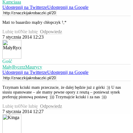
Kamciaaa
Udostępnij na Twitterze
Udostępnij na Google
Mati to baaardzo mądry chłopczyk !;*
Lubię to
0
Nie lubię
Odpowiedz
7 stycznia 2014 12:23
Gość
MałyRycerzMaurycy
Udostępnij na Twitterze
Udostępnij na Google
Trzymam kciuki mam przeczucie, że dalej będzie już z górki :)) U nas
siusiu opanowane – ale mamy pewne opory z resztą – ponieważ synek
preferuję pionową postawę :))) Trzymajcie kciuki i za nas :)))
Lubię to
0
Nie lubię
Odpowiedz
7 stycznia 2014 12:27