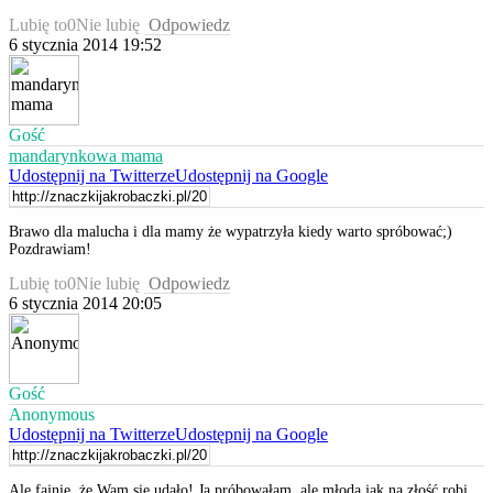
Lubię to
0
Nie lubię
Odpowiedz
6 stycznia 2014 19:52
Gość
mandarynkowa mama
Udostępnij na Twitterze
Udostępnij na Google
Brawo dla malucha i dla mamy że wypatrzyła kiedy warto spróbować;)
Pozdrawiam!
Lubię to
0
Nie lubię
Odpowiedz
6 stycznia 2014 20:05
Gość
Anonymous
Udostępnij na Twitterze
Udostępnij na Google
Ale fajnie, że Wam się udało! Ja próbowałam, ale młoda jak na złość robi