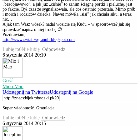
„bezobjawowo”, a jak już „ciśnie” to zanim ściągnę portki i pieluchę, jest
po fakcie. Był czas że sygnalizowała, ale coś ostatnio przestała. Mimo prób
i moich i rodziców dziecka. Nawet mówiła „sisi” jak chciała siku, a teraz
nic…
A jak tam Wasz wózek? nadal wozicie się Kudu – w spacerówce? jak się
sprawdza? napisz o niej trochę 😉
Pozdrawiam,
http://www.swiat-wg-anuli.blogspot.com
Lubię to
0
Nie lubię
Odpowiedz
6 stycznia 2014 20:10
Gość
Mio i Mao
Udostępnij na Twitterze
Udostępnij na Google
Super wiadomość. Gratulacje!
Lubię to
0
Nie lubię
Odpowiedz
6 stycznia 2014 20:15