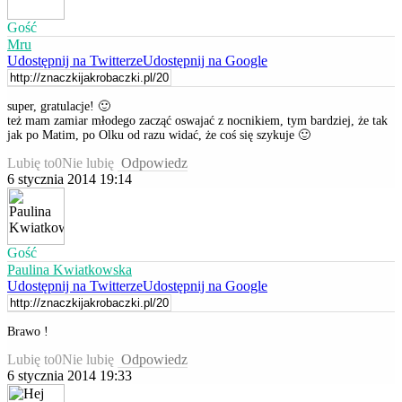
Gość
Mru
Udostępnij na Twitterze
Udostępnij na Google
super, gratulacje! 🙂
też mam zamiar młodego zacząć oswajać z nocnikiem, tym bardziej, że tak
jak po Matim, po Olku od razu widać, że coś się szykuje 🙂
Lubię to
0
Nie lubię
Odpowiedz
6 stycznia 2014 19:14
Gość
Paulina Kwiatkowska
Udostępnij na Twitterze
Udostępnij na Google
Brawo !
Lubię to
0
Nie lubię
Odpowiedz
6 stycznia 2014 19:33