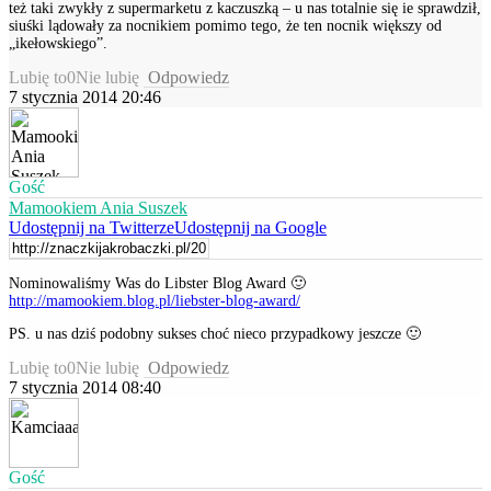
też taki zwykły z supermarketu z kaczuszką – u nas totalnie się ie sprawdził,
siuśki lądowały za nocnikiem pomimo tego, że ten nocnik większy od
„ikełowskiego”.
Lubię to
0
Nie lubię
Odpowiedz
7 stycznia 2014 20:46
Gość
Mamookiem Ania Suszek
Udostępnij na Twitterze
Udostępnij na Google
Nominowaliśmy Was do Libster Blog Award 🙂
http://mamookiem.blog.pl/liebster-blog-award/
PS. u nas dziś podobny sukses choć nieco przypadkowy jeszcze 🙂
Lubię to
0
Nie lubię
Odpowiedz
7 stycznia 2014 08:40
Gość