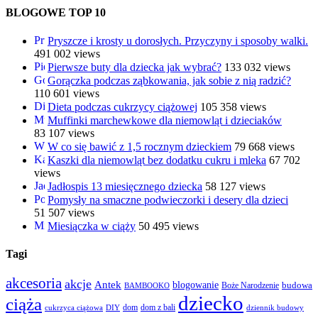
BLOGOWE TOP 10
Pryszcze i krosty u dorosłych. Przyczyny i sposoby walki.
491 002 views
Pierwsze buty dla dziecka jak wybrać?
133 032 views
Gorączka podczas ząbkowania, jak sobie z nią radzić?
110 601 views
Dieta podczas cukrzycy ciążowej
105 358 views
Muffinki marchewkowe dla niemowląt i dzieciaków
83 107 views
W co się bawić z 1,5 rocznym dzieckiem
79 668 views
Kaszki dla niemowląt bez dodatku cukru i mleka
67 702
views
Jadłospis 13 miesięcznego dziecka
58 127 views
Pomysły na smaczne podwieczorki i desery dla dzieci
51 507 views
Miesiączka w ciąży
50 495 views
Tagi
akcesoria
akcje
Antek
blogowanie
Boże Narodzenie
budowa
BAMBOOKO
dziecko
ciąża
dom
dom z bali
cukrzyca ciążowa
DIY
dziennik budowy