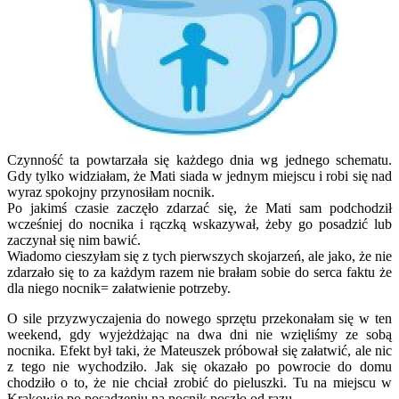
Czynność ta powtarzała się każdego dnia wg jednego schematu.
Gdy tylko widziałam, że Mati siada w jednym miejscu i robi się nad
wyraz spokojny przynosiłam nocnik.
Po jakimś czasie zaczęło zdarzać się, że Mati sam podchodził
wcześniej do nocnika i rączką wskazywał, żeby go posadzić lub
zaczynał się nim bawić.
Wiadomo cieszyłam się z tych pierwszych skojarzeń, ale jako, że nie
zdarzało się to za każdym razem nie brałam sobie do serca faktu że
dla niego nocnik= załatwienie potrzeby.
O sile przyzwyczajenia do nowego sprzętu przekonałam się w ten
weekend, gdy wyjeżdżając na dwa dni nie wzięliśmy ze sobą
nocnika. Efekt był taki, że Mateuszek próbował się załatwić, ale nic
z tego nie wychodziło. Jak się okazało po powrocie do domu
chodziło o to, że nie chciał zrobić do pieluszki. Tu na miejscu w
Krakowie po posadzeniu na nocnik poszło od razu.