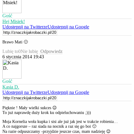
Gość
Hej Misiek!
Udostępnij na Twitterze
Udostępnij na Google
Brawo Mati 🙂
Lubię to
0
Nie lubię
Odpowiedz
6 stycznia 2014 19:43
Gość
Kasia D.
Udostępnij na Twitterze
Udostępnij na Google
Pięknie ! Mały wielki sukces 😉
To już naprawdę duży krok ku odpieluchowaniu ;)))
Moja Kornelia woła kupka i sisi ale już jak jest w trakcie robienia…
A co najgorsze – raz siada na nocnik a raz się go boi 🙁
Na razie odpuszczamy -przyjdzie jeszcze czas, mam nadzieję 😉