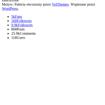
zastrzeżone
Motyw: Patricia stworzony przez
VolThemes
. Wspierane przez
WordPress
.
5k
Fans
160
Followers
9.9k
Followers
868
Posts
25.9k
Comments
118
Users