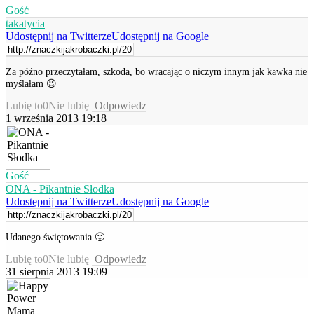
Gość
takatycia
Udostępnij na Twitterze
Udostępnij na Google
Za późno przeczytałam, szkoda, bo wracając o niczym innym jak kawka nie
myślałam 😉
Lubię to
0
Nie lubię
Odpowiedz
1 września 2013 19:18
Gość
ONA - Pikantnie Słodka
Udostępnij na Twitterze
Udostępnij na Google
Udanego świętowania 🙂
Lubię to
0
Nie lubię
Odpowiedz
31 sierpnia 2013 19:09