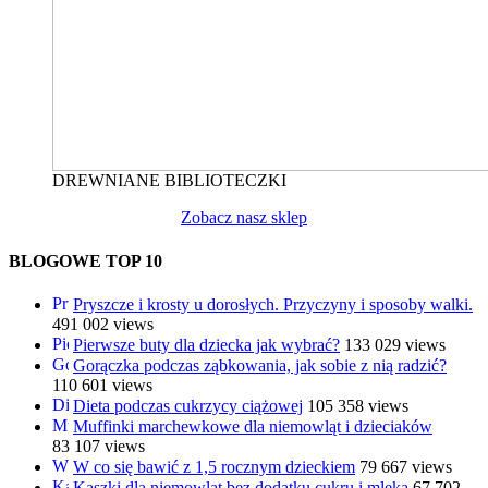
DREWNIANE BIBLIOTECZKI
Zobacz nasz sklep
BLOGOWE TOP 10
Pryszcze i krosty u dorosłych. Przyczyny i sposoby walki.
491 002 views
Pierwsze buty dla dziecka jak wybrać?
133 029 views
Gorączka podczas ząbkowania, jak sobie z nią radzić?
110 601 views
Dieta podczas cukrzycy ciążowej
105 358 views
Muffinki marchewkowe dla niemowląt i dzieciaków
83 107 views
W co się bawić z 1,5 rocznym dzieckiem
79 667 views
Kaszki dla niemowląt bez dodatku cukru i mleka
67 702