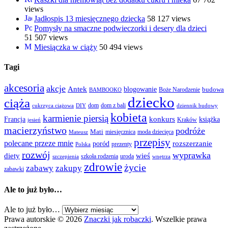
views
Jadłospis 13 miesięcznego dziecka
58 127 views
Pomysły na smaczne podwieczorki i desery dla dzieci
51 507 views
Miesiączka w ciąży
50 494 views
Tagi
akcesoria
akcje
Antek
blogowanie
Boże Narodzenie
budowa
BAMBOOKO
dziecko
ciąża
dom
dom z bali
cukrzyca ciążowa
DIY
dziennik budowy
kobieta
karmienie piersią
Francja
konkurs
książka
Kraków
jesień
macierzyństwo
podróże
Mati
miesięcznica
moda dziecięca
Mateusz
przepisy
polecane przeze mnie
rozszerzanie
poród
prezenty
Polska
rozwój
wyprawka
diety
wieś
szkoła rodzenia
uroda
szczepienia
wnętrza
zdrowie
życie
zabawy
zakupy
zabawki
Ale to już było…
Ale to już było…
Prawa autorskie © 2026
Znaczki jak robaczki
. Wszelkie prawa