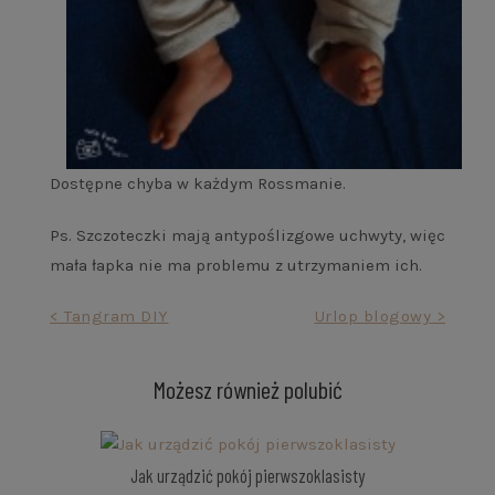
Dostępne chyba w każdym Rossmanie.
Ps. Szczoteczki mają antypoślizgowe uchwyty, więc
mała łapka nie ma problemu z utrzymaniem ich.
Nawigacja
< Tangram DIY
Urlop blogowy >
wpisu
Możesz również polubić
Jak urządzić pokój pierwszoklasisty