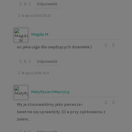
0
Odpowiedz
6 lipca 2013 20:12
Magda M
oo jaka ulga dla swędzących dziasełek:)
0
Odpowiedz
8 lipca 2013 12:11
MałyRycerzMaurycy
My je stosowaliśmy jako pierwsze i
świetnie się sprawdziły :))) a przy ząbkowaniu z
żelem…