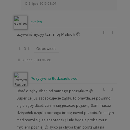
6 lipca 2013 08:07
eveleo
używaliśmy…yy tzn. mój Maluch 🙂
0
Odpowiedz
6 lipca 2013 05:20
Pozytywne Rodzicielstwo
Dbać o zęby, dbać od samego początku!!! 🙂
Super, że już szczokujecie ząbki. To prawda, że powinno
się o zęby dbać, zanim się jeszcze pojawią. Sam masaż
dziąsełek często pomaga im się nawet przebić. Poza tym
Mati oswoi się ze zczoteczką i nie będzie probelmu z
myciem później 😉 Tylko ja chyba bym postawiła na