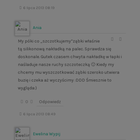
6 lipca 2013 08:19
Ania
My póki co „szczotkujemy”ząbki właśnie
tą silikonową nakładką na palec. Sprawdza się
doskonale. Gutek czasem chwyta nakładkę w łapki i
naśladuje nasze ruchy szczoteczką 🙂 Kiedy my
chcemy mu wyszczotkować ząbki szeroko utwiera
buzię i czeka aż wyczyścimy :DDD Śmiesznie to
wygląda:)
0
Odpowiedz
6 lipca 2013 08:49
Ewelina Wypij