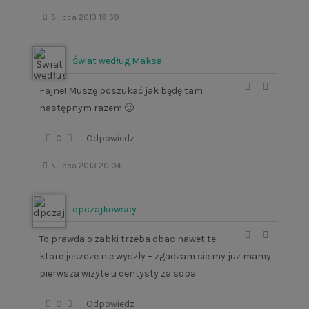
5 lipca 2013 19:59
Świat według Maksa
Fajne! Muszę poszukać jak będę tam
następnym razem 🙂
0
Odpowiedz
5 lipca 2013 20:04
dpczajkowscy
To prawda o zabki trzeba dbac nawet te
ktore jeszcze nie wyszly – zgadzam sie my juz mamy
pierwsza wizyte u dentysty za soba.
0
Odpowiedz