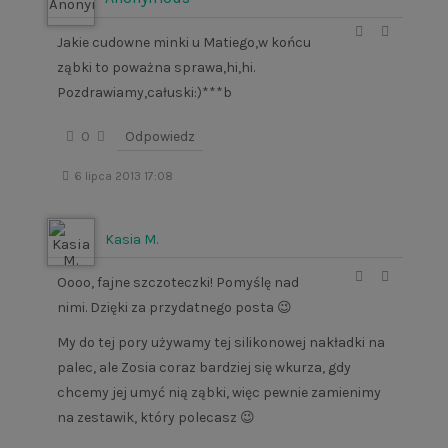
Jakie cudowne minki u Matiego,w końcu
ząbki to poważna sprawa,hi,hi.
Pozdrawiamy,całuski:)***b
0
Odpowiedz
6 lipca 2013 17:08
Kasia M.
Oooo, fajne szczoteczki! Pomyślę nad
nimi. Dzięki za przydatnego posta 😉
My do tej pory używamy tej silikonowej nakładki na
palec, ale Zosia coraz bardziej się wkurza, gdy
chcemy jej umyć nią ząbki, więc pewnie zamienimy
na zestawik, który polecasz 😉