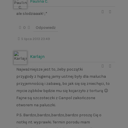
Paulina C.
ale slodziaaak! ;*
0
Odpowiedz
5 lipca 2013 23:49
Karlajn
Najważniejsze jest to, żeby początki
przygody z higieną jamy ustnej były dla malucha
przyjemnością i zabawą, bo jak się się zniechęci, to
mycie ząbków będzie mu się kojarzyło z torturą 😉
Fajne są szczoteczki z Canpol zakończone
otworem na paluszki.
P.S. Bardzo,bardzo,bardzo,bardzo proszę Cię o
notkę nt. wyprawki. Termin porodu mam