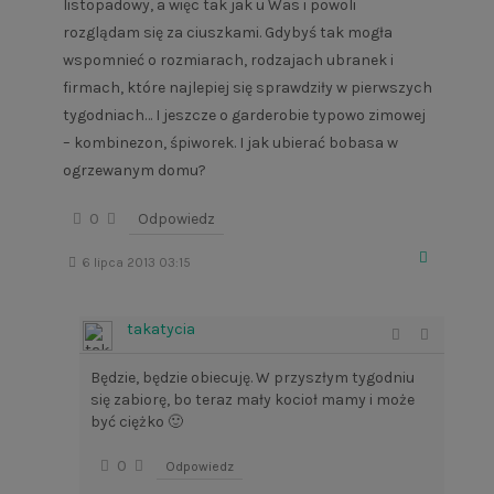
listopadowy, a więc tak jak u Was i powoli
rozglądam się za ciuszkami. Gdybyś tak mogła
wspomnieć o rozmiarach, rodzajach ubranek i
firmach, które najlepiej się sprawdziły w pierwszych
tygodniach… I jeszcze o garderobie typowo zimowej
– kombinezon, śpiworek. I jak ubierać bobasa w
ogrzewanym domu?
0
Odpowiedz
6 lipca 2013 03:15
takatycia
Będzie, będzie obiecuję. W przyszłym tygodniu
się zabiorę, bo teraz mały kocioł mamy i może
być ciężko 🙂
0
Odpowiedz