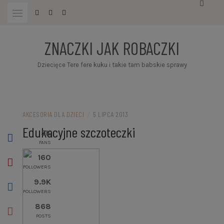
Przejdź
do
treści
ZNACZKI JAK ROBACZKI
Dziecięce Tere fere kuku i takie tam babskie sprawy
AKCESORIA DLA DZIECI
/
5 LIPCA 2013
Edukacyjne szczoteczki
5K
FANS
160
FOLLOWERS
9.9K
FOLLOWERS
868
POSTS