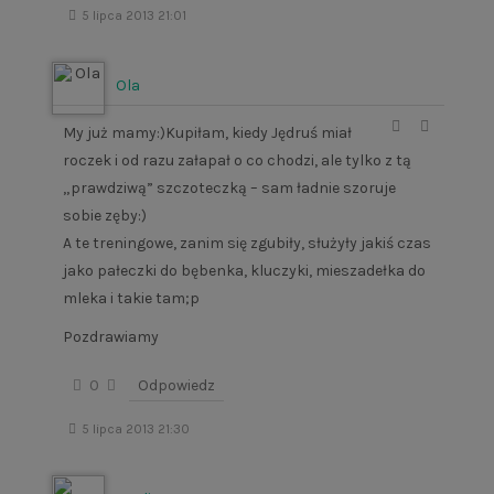
5 lipca 2013 21:01
Ola
My już mamy:)Kupiłam, kiedy Jędruś miał
roczek i od razu załapał o co chodzi, ale tylko z tą
„prawdziwą” szczoteczką – sam ładnie szoruje
sobie zęby:)
A te treningowe, zanim się zgubiły, służyły jakiś czas
jako pałeczki do bębenka, kluczyki, mieszadełka do
mleka i takie tam;p
Pozdrawiamy
0
Odpowiedz
5 lipca 2013 21:30