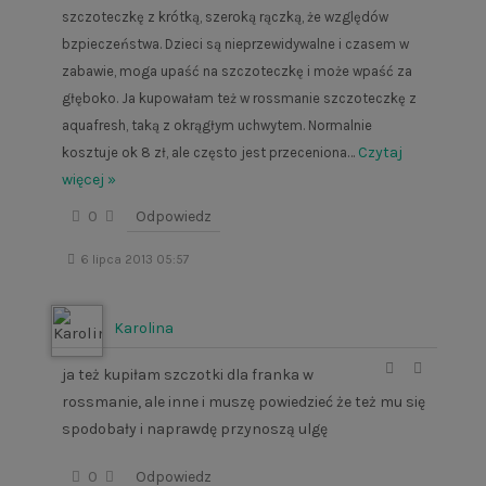
szczoteczkę z krótką, szeroką rączką, że względów
bzpieczeństwa. Dzieci są nieprzewidywalne i czasem w
zabawie, moga upaść na szczoteczkę i może wpaść za
głęboko. Ja kupowałam też w rossmanie szczoteczkę z
aquafresh, taką z okrągłym uchwytem. Normalnie
…
Czytaj
kosztuje ok 8 zł, ale często jest przeceniona
więcej »
0
Odpowiedz
6 lipca 2013 05:57
Karolina
ja też kupiłam szczotki dla franka w
rossmanie, ale inne i muszę powiedzieć że też mu się
spodobały i naprawdę przynoszą ulgę
0
Odpowiedz