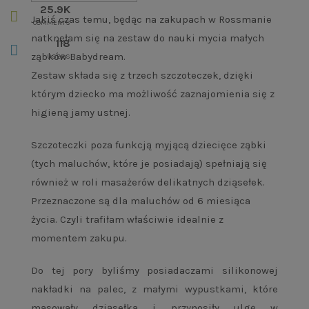
25.9K
Jakiś czas temu, będąc na zakupach w Rossmanie
COMMENTS
natknęłam się na zestaw do nauki mycia małych
118
ząbków Babydream.
USERS
Zestaw składa się z trzech szczoteczek, dzięki
którym dziecko ma możliwość zaznajomienia się z
higieną jamy ustnej.
Szczoteczki poza funkcją myjącą dziecięce ząbki
(tych maluchów, które je posiadają) spełniają się
również w roli masażerów delikatnych dziąsełek.
Przeznaczone są dla maluchów od 6 miesiąca
życia. Czyli trafiłam właściwie idealnie z
momentem zakupu.
Do tej pory byliśmy posiadaczami silikonowej
nakładki na palec, z małymi wypustkami, które
masowały dziąsełka i przynosiły ulgę w