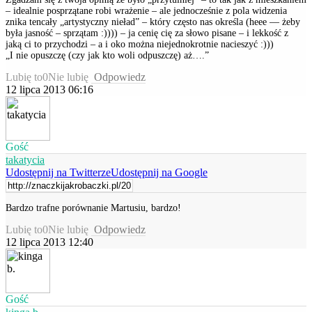
– idealnie posprzątane robi wrażenie – ale jednocześnie z pola widzenia
znika tencały „artystyczny nieład” – który często nas określa (heee — żeby
była jasność – sprzątam :)))) – ja cenię cię za słowo pisane – i lekkość z
jaką ci to przychodzi – a i oko można niejednokrotnie nacieszyć :)))
„I nie opuszczę (czy jak kto woli odpuszczę) aż….”
Lubię to
0
Nie lubię
Odpowiedz
12 lipca 2013 06:16
Gość
takatycia
Udostępnij na Twitterze
Udostępnij na Google
Bardzo trafne porównanie Martusiu, bardzo!
Lubię to
0
Nie lubię
Odpowiedz
12 lipca 2013 12:40
Gość