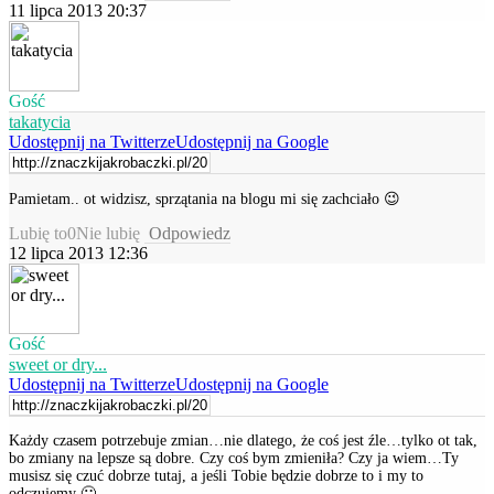
11 lipca 2013 20:37
Gość
takatycia
Udostępnij na Twitterze
Udostępnij na Google
Pamietam.. ot widzisz, sprzątania na blogu mi się zachciało 😉
Lubię to
0
Nie lubię
Odpowiedz
12 lipca 2013 12:36
Gość
sweet or dry...
Udostępnij na Twitterze
Udostępnij na Google
Każdy czasem potrzebuje zmian…nie dlatego, że coś jest źle…tylko ot tak,
bo zmiany na lepsze są dobre. Czy coś bym zmieniła? Czy ja wiem…Ty
musisz się czuć dobrze tutaj, a jeśli Tobie będzie dobrze to i my to
odczujemy 🙂