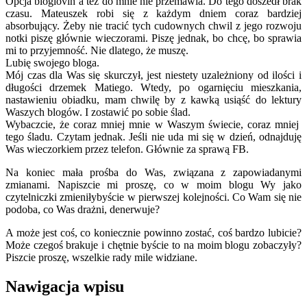
Opcja bloglovin’a też do mnie nie przemawia. Do tego doszedł brak
czasu. Mateuszek robi się z każdym dniem coraz bardziej
absorbujący. Żeby nie tracić tych cudownych chwil z jego rozwoju
notki piszę głównie wieczorami. Piszę jednak, bo chcę, bo sprawia
mi to przyjemność. Nie dlatego, że muszę.
Lubię swojego bloga.
Mój czas dla Was się skurczył, jest niestety uzależniony od ilości i
długości drzemek Matiego. Wtedy, po ogarnięciu mieszkania,
nastawieniu obiadku, mam chwilę by z kawką usiąść do lektury
Waszych blogów. I zostawić po sobie ślad.
Wybaczcie, że coraz mniej mnie w Waszym świecie, coraz mniej
tego śladu. Czytam jednak. Jeśli nie uda mi się w dzień, odnajduję
Was wieczorkiem przez telefon. Głównie za sprawą FB.
Na koniec mała prośba do Was, związana z zapowiadanymi
zmianami. Napiszcie mi proszę, co w moim blogu Wy jako
czytelniczki zmieniłybyście w pierwszej kolejności. Co Wam się nie
podoba, co Was drażni, denerwuje?
A może jest coś, co koniecznie powinno zostać, coś bardzo lubicie?
Może czegoś brakuje i chętnie byście to na moim blogu zobaczyły?
Piszcie proszę, wszelkie rady mile widziane.
Nawigacja wpisu