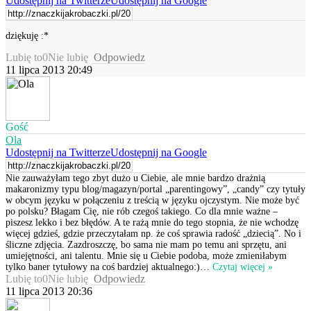
Udostępnij na Twitterze
Udostępnij na Google
dziękuję :*
Lubię to
0
Nie lubię
Odpowiedz
11 lipca 2013 20:49
Gość
Ola
Udostępnij na Twitterze
Udostępnij na Google
Nie zauważyłam tego zbyt dużo u Ciebie, ale mnie bardzo drażnią
makaronizmy typu blog/magazyn/portal „parentingowy”, „candy” czy tytuły
w obcym języku w połączeniu z treścią w języku ojczystym. Nie może być
po polsku? Błagam Cię, nie rób czegoś takiego. Co dla mnie ważne –
piszesz lekko i bez błędów. A te rażą mnie do tego stopnia, że nie wchodzę
więcej gdzieś, gdzie przeczytałam np. że coś sprawia radość „dziecią”. No i
śliczne zdjęcia. Zazdroszczę, bo sama nie mam po temu ani sprzętu, ani
umiejętności, ani talentu. Mnie się u Ciebie podoba, może zmieniłabym
tylko baner tytułowy na coś bardziej aktualnego:)
…
Czytaj więcej »
Lubię to
0
Nie lubię
Odpowiedz
11 lipca 2013 20:36