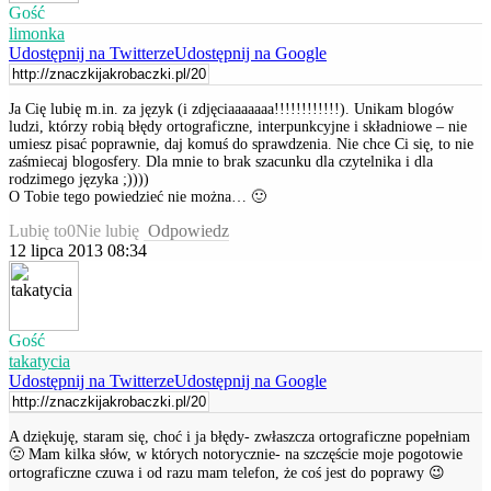
Gość
limonka
Udostępnij na Twitterze
Udostępnij na Google
Ja Cię lubię m.in. za język (i zdjęciaaaaaaa!!!!!!!!!!!!). Unikam blogów
ludzi, którzy robią błędy ortograficzne, interpunkcyjne i składniowe – nie
umiesz pisać poprawnie, daj komuś do sprawdzenia. Nie chce Ci się, to nie
zaśmiecaj blogosfery. Dla mnie to brak szacunku dla czytelnika i dla
rodzimego języka ;))))
O Tobie tego powiedzieć nie można… 🙂
Lubię to
0
Nie lubię
Odpowiedz
12 lipca 2013 08:34
Gość
takatycia
Udostępnij na Twitterze
Udostępnij na Google
A dziękuję, staram się, choć i ja błędy- zwłaszcza ortograficzne popełniam
🙁 Mam kilka słów, w których notorycznie- na szczęście moje pogotowie
ortograficzne czuwa i od razu mam telefon, że coś jest do poprawy 😉