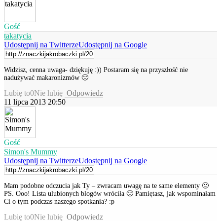
Gość
takatycia
Udostępnij na Twitterze
Udostępnij na Google
Widzisz, cenna uwaga- dziękuję :)) Postaram się na przyszłość nie
nadużywać makaronizmów 🙂
Lubię to
0
Nie lubię
Odpowiedz
11 lipca 2013 20:50
Gość
Simon's Mummy
Udostępnij na Twitterze
Udostępnij na Google
Mam podobne odczucia jak Ty – zwracam uwagę na te same elementy 🙂
PS. Ooo! Lista ulubionych blogów wróciła 🙂 Pamiętasz, jak wspominałam
Ci o tym podczas naszego spotkania? :p
Lubię to
0
Nie lubię
Odpowiedz