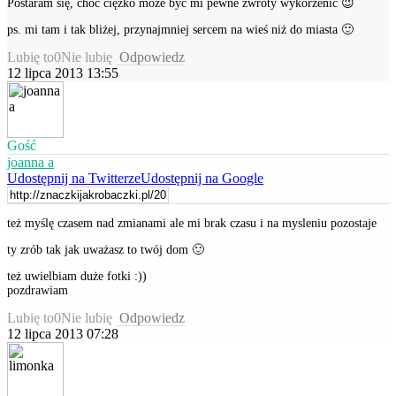
Postaram się, choć ciężko może być mi pewne zwroty wykorzenić 😉
ps. mi tam i tak bliżej, przynajmniej sercem na wieś niż do miasta 🙂
Lubię to
0
Nie lubię
Odpowiedz
12 lipca 2013 13:55
Gość
joanna a
Udostępnij na Twitterze
Udostępnij na Google
też myślę czasem nad zmianami ale mi brak czasu i na mysleniu pozostaje
ty zrób tak jak uważasz to twój dom 🙂
też uwielbiam duże fotki :))
pozdrawiam
Lubię to
0
Nie lubię
Odpowiedz
12 lipca 2013 07:28