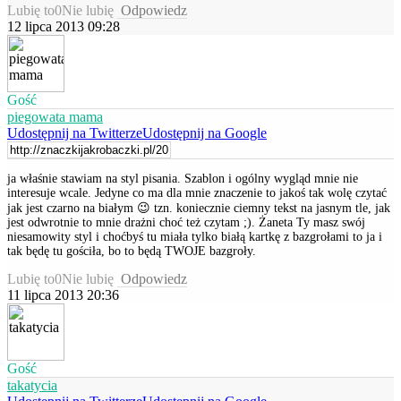
Lubię to
0
Nie lubię
Odpowiedz
12 lipca 2013 09:28
Gość
piegowata mama
Udostępnij na Twitterze
Udostępnij na Google
ja właśnie stawiam na styl pisania. Szablon i ogólny wygląd mnie nie
interesuje wcale. Jedyne co ma dla mnie znaczenie to jakoś tak wolę czytać
jak jest czarno na białym 😉 tzn. koniecznie ciemny tekst na jasnym tle, jak
jest odwrotnie to mnie drażni choć też czytam ;). Żaneta Ty masz swój
niesamowity styl i choćbyś tu miała tylko białą kartkę z bazgrołami to ja i
tak będę tu gościła, bo to będą TWOJE bazgroły.
Lubię to
0
Nie lubię
Odpowiedz
11 lipca 2013 20:36
Gość
takatycia