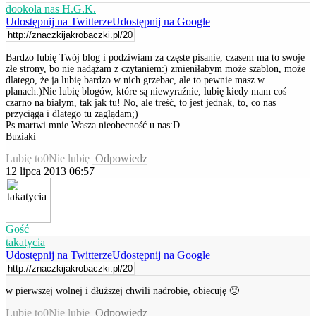
dookola nas H.G.K.
Udostępnij na Twitterze
Udostępnij na Google
Bardzo lubię Twój blog i podziwiam za częste pisanie, czasem ma to swoje
złe strony, bo nie nadążam z czytaniem:) zmieniłabym może szablon, może
dlatego, że ja lubię bardzo w nich grzebac, ale to pewnie masz w
planach:)Nie lubię blogów, które są niewyraźnie, lubię kiedy mam coś
czarno na białym, tak jak tu! No, ale treść, to jest jednak, to, co nas
przyciąga i dlatego tu zaglądam;)
Ps.martwi mnie Wasza nieobecność u nas:D
Buziaki
Lubię to
0
Nie lubię
Odpowiedz
12 lipca 2013 06:57
Gość
takatycia
Udostępnij na Twitterze
Udostępnij na Google
w pierwszej wolnej i dłuższej chwili nadrobię, obiecuję 🙂
Lubię to
0
Nie lubię
Odpowiedz