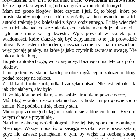
Jeśli znajdę taki wpis blog od razu gości w moich ulubionych.
Mam też grono blogów, które czytam i już. Są to blogi, które po
prostu skradły moje serce, które zagościły w nim dawno temu, a ich
autorki traktuję jak koleżanki z życia codziennego. Lubię wiedzieć
co u nich słychać, co się zmieniło, co je aktualnie raduje lub smuci.
Tyle ode mnie w tej kwestii. Wpis powstał w skutek paru
wiadomości, które okazały się być zapytaniem o to jak prowadzić
bloga. Nie jestem ekspertem, doświadczenie też mam niewielkie,
więc podaję punkty, na które ja jako czytelnik zwracam uwagę. Nie
jako autorka bloga.
Bo jako autorka bloga, wciąż się uczę. Każdego dnia. Metodą prób i
błędów.
I nie jestem w stanie każdej osobie myślącej o założeniu bloga
podać recepty na sukces.
Za kilka dni minie rok, odkąd zaczęłam pisać. Nie jest jednak tak,
jak chciałabym, aby było.
Dużo błędów popełniłam, sama sobie utrudniłam pewne rzeczy.
Mój blog wkrótce czeka metamorfoza. Chodzi mi po głowie sporo
zmian. Nie podoba mi się obecny stan.
Mimo poprzedniego bałaganu czułam się z blogiem lepiej. Było mi
w tym chaosie przytulniej.
Na chwilę obecną wrócił blogroll. Bez tej listy sporo mnie ominęło.
Nie mając Waszych postów w zasięgu wzroku, wiele przeoczyłam,
gdyż nie zawsze pamiętałam o tym, by wejść na osobną stronę.