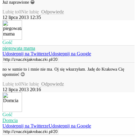
Już naprawione 😀
Lubię to
0
Nie lubię
Odpowiedz
12 lipca 2013 12:35
Gość
piegowata mama
Udostępnij na Twitterze
Udostępnij na Google
no w sumie to i mnie nie ma. Oj się wkurzyłam. Jadę do Krakowa Cię
upomnieć 😉
Lubię to
0
Nie lubię
Odpowiedz
12 lipca 2013 20:16
Gość
Domcia
Udostępnij na Twitterze
Udostępnij na Google