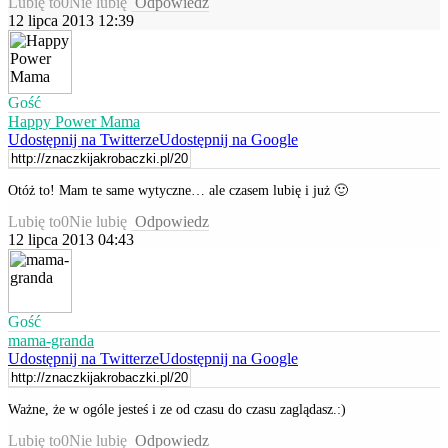
Lubię to
0
Nie lubię
Odpowiedz
12 lipca 2013 12:39
Gość
Happy Power Mama
Udostępnij na Twitterze
Udostępnij na Google
Otóż to! Mam te same wytyczne… ale czasem lubię i już 🙂
Lubię to
0
Nie lubię
Odpowiedz
12 lipca 2013 04:43
Gość
mama-granda
Udostępnij na Twitterze
Udostępnij na Google
Ważne, że w ogóle jesteś i ze od czasu do czasu zaglądasz.:)
Lubię to
0
Nie lubię
Odpowiedz