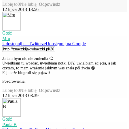
Lubię to
0
Nie lubię
Odpowiedz
12 lipca 2013 13:56
Gość
Mru
Udostępnij na Twitterze
Udostępnij na Google
Ja tam bym nic nie zmieniła 😉
Uwielbiam tu wpadać, uwielbiam notki DIY, uwielbiam zdjęcia, a jak
czytam, to mam wrażenie jakbym was znała pół życia 😛
Fajnie że blogroll się pojawił.
Pozdrowienia!
Lubię to
0
Nie lubię
Odpowiedz
12 lipca 2013 08:39
Gość
Paula B