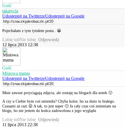
Gość
takatycia
Udostępnij na Twitterze
Udostępnij na Google
Pojechałam z tym tytułem posta.. 😀
Lubię to
0
Nie lubię
Odpowiedz
12 lipca 2013 12:38
Gość
Misiowa mama
Udostępnij na Twitterze
Udostępnij na Google
Mnie zawsze przyciągają zdjęcia, ale zostaję na blogach dla notek 🙂
A czy u Ciebie bym coś zmieniła? Chyba kolor, bo za dużo tu białego.
Czasami aż razi 😛 A tak, to jest super 🙂 Ja cały czas coś zmieniam na
blogu, bo nie jestem do końca zadowolona z jego wyglądu
Lubię to
0
Nie lubię
Odpowiedz
11 lipca 2013 22:38