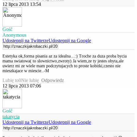
12 lipca 2013 13:54
Gość
Anonymous
Udostępnij na Twitterze
Udostępnij na Google
Estetyka ok,forma pisania az za idealna…:) Troche za duza proba bycia
mama swiatowa( to slownictwo,zwroty) Ja wiem,ze ty jestes obyta,ale
uwierz mi ze wiele mam podczytujacych to proste kobitki,czesto nie
mieszkajace w miescie..-M
Lubię to
0
Nie lubię
Odpowiedz
12 lipca 2013 07:06
Gość
takatycia
Udostępnij na Twitterze
Udostępnij na Google