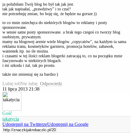
ja polubiłam Twój blog bo był tak jak jest.
tak jak napisałaś, „prawdziwy” i to czuć!
nie potrzebuję zmian, bo boję się, że będzie na gorsze:))
to co mnie zniechęca do niektórych blogów to reklamy i posty
sponsorowane.
w sensie same posty sponsorowane. a brak tego czegoś co tworzy blog
osobistym, prywatnym.
mamy na blogowej arenie wiele blogów „copycatów”, na każdym ta sama
reklama tranu, kosmetyków garnieru, promocja hotelów, zabawek,
wanienek itp. no ile można.
i czasami w tej ilości reklam blogerki zatracają to, co na początku mnie
fascynowało w niektórych blogach.
i mi szkoda i żal, tak po prostu.
także nie zmieniaj się za bardzo:)
Lubię to
0
Nie lubię
Odpowiedz
11 lipca 2013 21:38
Gość
takatycia
Udostępnij na Twitterze
Udostępnij na Google