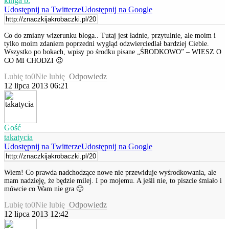
kinga b.
Udostępnij na Twitterze
Udostępnij na Google
Co do zmiany wizerunku bloga.. Tutaj jest ładnie, przytulnie, ale moim i
tylko moim zdaniem poprzedni wygląd odzwierciedlał bardziej Ciebie.
Wszystko po bokach, wpisy po środku pisane „ŚRODKOWO” – WIESZ O
CO MI CHODZI 😉
Lubię to
0
Nie lubię
Odpowiedz
12 lipca 2013 06:21
Gość
takatycia
Udostępnij na Twitterze
Udostępnij na Google
Wiem! Co prawda nadchodzące nowe nie przewiduje wyśrodkowania, ale
mam nadzieję, że będzie milej. I po mojemu. A jeśli nie, to piszcie śmiało i
mówcie co Wam nie gra 🙂
Lubię to
0
Nie lubię
Odpowiedz
12 lipca 2013 12:42