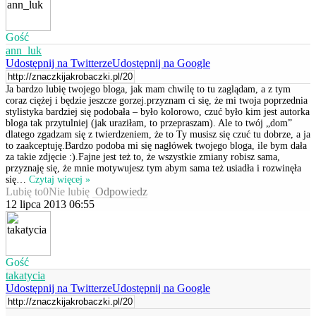
Gość
ann_luk
Udostępnij na Twitterze
Udostępnij na Google
Ja bardzo lubię twojego bloga, jak mam chwilę to tu zaglądam, a z tym
coraz ciężej i będzie jeszcze gorzej.przyznam ci się, że mi twoja poprzednia
stylistyka bardziej się podobała – było kolorowo, czuć było kim jest autorka
bloga tak przytulniej (jak uraziłam, to przepraszam). Ale to twój „dom”
dlatego zgadzam się z twierdzeniem, że to Ty musisz się czuć tu dobrze, a ja
to zaakceptuję.Bardzo podoba mi się nagłówek twojego bloga, ile bym dała
za takie zdjęcie :).Fajne jest też to, że wszystkie zmiany robisz sama,
przyznaję się, że mnie motywujesz tym abym sama też usiadła i rozwinęła
się
…
Czytaj więcej »
Lubię to
0
Nie lubię
Odpowiedz
12 lipca 2013 06:55
Gość
takatycia
Udostępnij na Twitterze
Udostępnij na Google