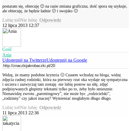
postaram się, obiecuję 🙂 na razie zmiana graficzna, dość spora się szykuje,
ale obiecuję, że będzie ładnie 🙂 i swojsko 🙂
Lubię to
0
Nie lubię
Odpowiedz
12 lipca 2013 12:37
Gość
Ania
Udostępnij na Twitterze
Udostępnij na Google
Widzę, że mamy podobne kryteria 🙂 Czasem wchodzę na bloga, widzę
zdjęcia cudnej rodzinki, która na pierwszy rzut oka wydaje się sympatyczna
i szczera i zazwyczaj tam zostaję. nie lubię postow na siłę, zdjęć
podpisywanych głupimy tekstami tylko po to, żeby było smiesznie.
Nienawidzę zwrotu „parentingowy”, nie może byc „rodzicielski”,
„rodzinny” czy jakoś inaczej? Wymieniać mogłabym długo długo.
Lubię to
0
Nie lubię
Odpowiedz
11 lipca 2013 22:36