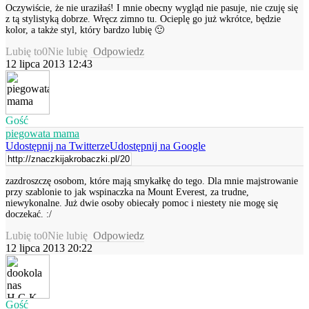
Oczywiście, że nie uraziłaś! I mnie obecny wygląd nie pasuje, nie czuję się
z tą stylistyką dobrze. Wręcz zimno tu. Ocieplę go już wkrótce, będzie
kolor, a także styl, który bardzo lubię 🙂
Lubię to
0
Nie lubię
Odpowiedz
12 lipca 2013 12:43
Gość
piegowata mama
Udostępnij na Twitterze
Udostępnij na Google
zazdroszczę osobom, które mają smykałkę do tego. Dla mnie majstrowanie
przy szablonie to jak wspinaczka na Mount Everest, za trudne,
niewykonalne. Już dwie osoby obiecały pomoc i niestety nie mogę się
doczekać. :/
Lubię to
0
Nie lubię
Odpowiedz
12 lipca 2013 20:22
Gość