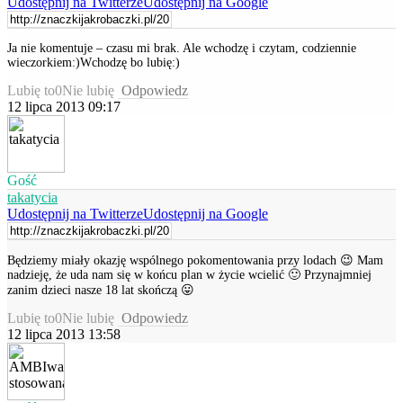
Udostępnij na Twitterze
Udostępnij na Google
Ja nie komentuje – czasu mi brak. Ale wchodzę i czytam, codziennie
wieczorkiem:)Wchodzę bo lubię:)
Lubię to
0
Nie lubię
Odpowiedz
12 lipca 2013 09:17
Gość
takatycia
Udostępnij na Twitterze
Udostępnij na Google
Będziemy miały okazję wspólnego pokomentowania przy lodach 😉 Mam
nadzieję, że uda nam się w końcu plan w życie wcielić 🙂 Przynajmniej
zanim dzieci nasze 18 lat skończą 😛
Lubię to
0
Nie lubię
Odpowiedz
12 lipca 2013 13:58