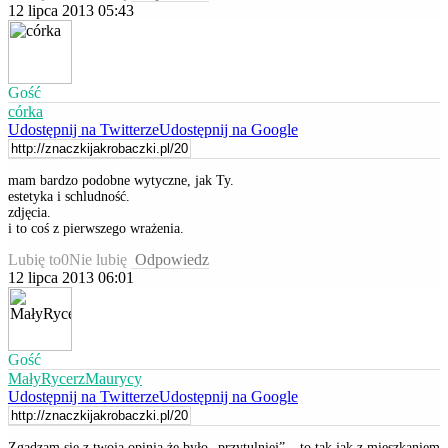
12 lipca 2013 05:43
Gość
córka
Udostępnij na Twitterze
Udostępnij na Google
mam bardzo podobne wytyczne, jak Ty.
estetyka i schludność.
zdjęcia.
i to coś z pierwszego wrażenia.
Lubię to
0
Nie lubię
Odpowiedz
12 lipca 2013 06:01
Gość
MałyRycerzMaurycy
Udostępnij na Twitterze
Udostępnij na Google
Zgadzam się z twoja opinią że było „przytulniej” – to tak jak z mieszkaniem