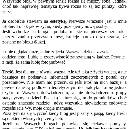
Wszystkie blogi w pewnym sensie różnią się między sobą. Jednak,
choć tak naprawdę tematyka bywa różna to są też punkty, które
łączą.
Ja osobiście stawiam na
estetykę
. Pierwsze wrażenie jest u mnie
istotne. To tak jak w życiu, kiedy poznajemy nową osobę.
Jeśli wchodzę na bloga i podoba mi się na pierwszy rzut oka,
jeszcze zanim przeczytam treść, istnieje bardzo duża szansa, że
zostanę na blogu dłużej.
Lubie oglądać duże, ładne zdjęcia. Waszych dzieci, z życia
codziennego. Lubię tą rzeczywistość zatrzymaną w kadrze. Pewnie
z racji, że sama lubię fotografować.
Treść.
Jest dla mnie równie ważna. Ale też taka z życia wzięta, a nie
bazująca na podstawie informacji zaczerpniętych z portali czy
poradników. Nie mam nic przeciwko jeśli ktoś na nich bazuje, a
pewne dane są podłożem teoretycznym do praktyki. Lubię jednak
czytać o Waszym doświadczeniu, a nie doświadczeniu grupy
statystycznych dzieci. Po taką lekturę sięgam do poradników, choć
ostatnio znacznie rzadziej, gdyż wszystkie niewiadome cudownie
rozjaśniacie Wy, moje drogie mamusie.
Poza tym da się wyczuć kiedy blog jest pisany z pasją, kiedy treści
są efektem własnych przemyśleń.
Jeżeli na Waszych blogach pojawiają się ciekawe pomysły,
rozwiązania, tzw. DIY to już mnie macie.
Uwielbiam kreatywność
.