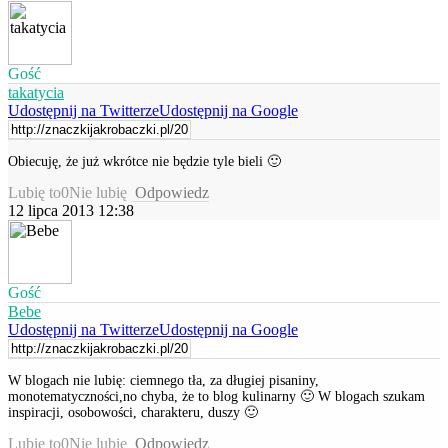
Gość
takatycia
Udostępnij na Twitterze
Udostępnij na Google
Obiecuję, że już wkrótce nie będzie tyle bieli 🙂
Lubię to
0
Nie lubię
Odpowiedz
12 lipca 2013 12:38
Gość
Bebe
Udostępnij na Twitterze
Udostępnij na Google
W blogach nie lubię: ciemnego tła, za długiej pisaniny,
monotematyczności,no chyba, że to blog kulinarny 🙂 W blogach szukam
inspiracji, osobowości, charakteru, duszy 🙂
Lubię to
0
Nie lubię
Odpowiedz