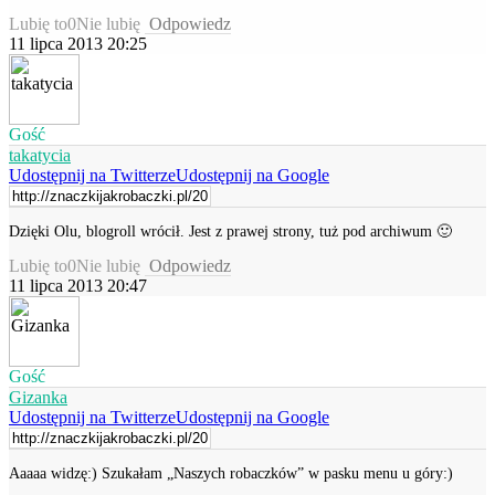
Lubię to
0
Nie lubię
Odpowiedz
11 lipca 2013 20:25
Gość
takatycia
Udostępnij na Twitterze
Udostępnij na Google
Dzięki Olu, blogroll wrócił. Jest z prawej strony, tuż pod archiwum 🙂
Lubię to
0
Nie lubię
Odpowiedz
11 lipca 2013 20:47
Gość
Gizanka
Udostępnij na Twitterze
Udostępnij na Google
Aaaaa widzę:) Szukałam „Naszych robaczków” w pasku menu u góry:)