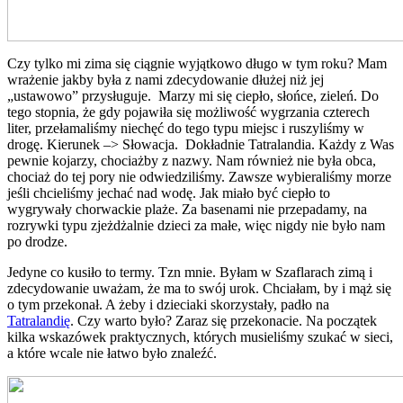
Czy tylko mi zima się ciągnie wyjątkowo długo w tym roku? Mam
wrażenie jakby była z nami zdecydowanie dłużej niż jej
„ustawowo” przysługuje. Marzy mi się ciepło, słońce, zieleń. Do
tego stopnia, że gdy pojawiła się możliwość wygrzania czterech
liter, przełamaliśmy niechęć do tego typu miejsc i ruszyliśmy w
drogę. Kierunek –> Słowacja. Dokładnie Tatralandia. Każdy z Was
pewnie kojarzy, chociażby z nazwy. Nam również nie była obca,
chociaż do tej pory nie odwiedziliśmy. Zawsze wybieraliśmy morze
jeśli chcieliśmy jechać nad wodę. Jak miało być ciepło to
wygrywały chorwackie plaże. Za basenami nie przepadamy, na
rozrywki typu zjeżdżalnie dzieci za małe, więc nigdy nie było nam
po drodze.
Jedyne co kusiło to termy. Tzn mnie. Byłam w Szaflarach zimą i
zdecydowanie uważam, że ma to swój urok. Chciałam, by i mąż się
o tym przekonał. A żeby i dzieciaki skorzystały, padło na
Tatralandię
. Czy warto było? Zaraz się przekonacie. Na początek
kilka wskazówek praktycznych, których musieliśmy szukać w sieci,
a które wcale nie łatwo było znaleźć.