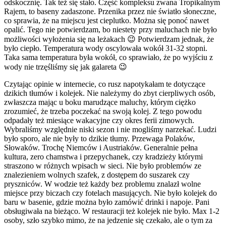
odskocznię. Tak też się stało. Część kompleksu zwana Tropikalnym
Rajem, to baseny zadaszone. Przenika przez nie światło słoneczne,
co sprawia, że na miejscu jest cieplutko. Można się ponoć nawet
opalić. Tego nie potwierdzam, bo niestety przy maluchach nie było
możliwości wyłożenia się na leżakach 😉 Potwierdzam jednak, że
było ciepło. Temperatura wody oscylowała wokół 31-32 stopni.
Taka sama temperatura była wokół, co sprawiało, że po wyjściu z
wody nie trzęśliśmy się jak galareta 😉
Czytając opinie w internecie, co rusz napotykałam te dotyczące
dzikich tłumów i kolejek. Nie należymy do zbyt cierpliwych osób,
zwłaszcza mając u boku marudzące maluchy, którym ciężko
zrozumieć, że trzeba poczekać na swoją kolej. Z tego powodu
odpadały też miesiące wakacyjne czy okres ferii zimowych.
Wybraliśmy względnie niski sezon i nie mogliśmy narzekać. Ludzi
było sporo, ale nie były to dzikie tłumy. Przewaga Polaków,
Słowaków. Trochę Niemców i Austriaków. Generalnie pełna
kultura, zero chamstwa i przepychanek, czy kradzieży którymi
straszono w różnych wpisach w sieci. Nie było problemów ze
znalezieniem wolnych szafek, z dostępem do suszarek czy
pryszniców. W wodzie też każdy bez problemu znalazł wolne
miejsce przy biczach czy fotelach masujących. Nie było kolejek do
baru w basenie, gdzie można było zamówić drinki i napoje. Pani
obsługiwała na bieżąco. W restauracji też kolejek nie było. Max 1-2
osoby, szło szybko mimo, że na jedzenie się czekało, ale o tym za