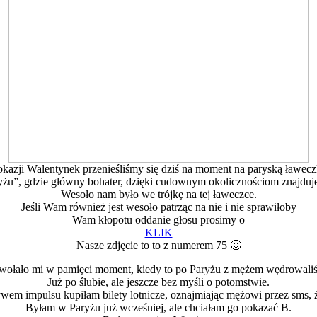
okazji Walentynek przenieśliśmy się dziś na moment na paryską ławecz
yżu”, gdzie główny bohater, dzięki cudownym okolicznościom znajduje 
Wesoło nam było we trójkę na tej ławeczce.
Jeśli Wam również jest wesoło patrząc na nie i nie sprawiłoby
Wam kłopotu oddanie głosu prosimy o
KLIK
Nasze zdjęcie to to z numerem 75 🙂
ywołało mi w pamięci moment, kiedy to po Paryżu z mężem wędrowal
Już po ślubie, ale jeszcze bez myśli o potomstwie.
wem impulsu kupiłam bilety lotnicze, oznajmiając mężowi przez sms, 
Byłam w Paryżu już wcześniej, ale chciałam go pokazać B.