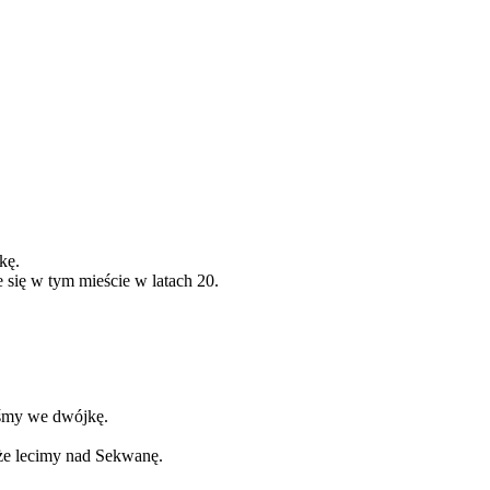
kę.
się w tym mieście w latach 20.
iśmy we dwójkę.
że lecimy nad Sekwanę.