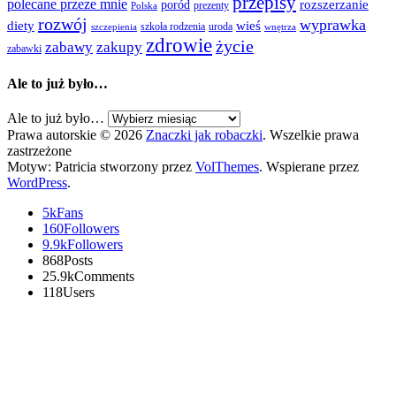
przepisy
polecane przeze mnie
rozszerzanie
poród
prezenty
Polska
rozwój
wyprawka
diety
wieś
szkoła rodzenia
uroda
szczepienia
wnętrza
zdrowie
życie
zabawy
zakupy
zabawki
Ale to już było…
Ale to już było…
Prawa autorskie © 2026
Znaczki jak robaczki
. Wszelkie prawa
zastrzeżone
Motyw: Patricia stworzony przez
VolThemes
. Wspierane przez
WordPress
.
5k
Fans
160
Followers
9.9k
Followers
868
Posts
25.9k
Comments
118
Users