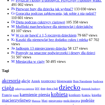
Pryszcze i krosty u dorosłych. Przyczyny i sposoby walki.
491 002 views
Pierwsze buty dla dziecka jak wybrać?
133 030 views
Gorączka podczas ząbkowania, jak sobie z nią radzić?
110 601 views
Dieta podczas cukrzycy ciążowej
105 358 views
Muffinki marchewkowe dla niemowląt i dzieciaków
83 107 views
W co się bawić z 1,5 rocznym dzieckiem
79 667 views
Kaszki dla niemowląt bez dodatku cukru i mleka
67 702
views
Jadłospis 13 miesięcznego dziecka
58 127 views
Pomysły na smaczne podwieczorki i desery dla dzieci
51 507 views
Miesiączka w ciąży
50 495 views
Tagi
akcesoria
akcje
Antek
blogowanie
Boże Narodzenie
budowa
BAMBOOKO
dziecko
ciąża
dom
dom z bali
cukrzyca ciążowa
DIY
dziennik budowy
kobieta
karmienie piersią
Francja
konkurs
książka
Kraków
jesień
macierzyństwo
podróże
Mati
miesięcznica
moda dziecięca
Mateusz