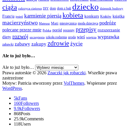
dziecko
ciąża
dom
dom z bali
cukrzyca ciążowa
DIY
dziennik budowy
kobieta
karmienie piersią
Francja
konkurs
książka
Kraków
jesień
macierzyństwo
podróże
Mati
miesięcznica
moda dziecięca
Mateusz
przepisy
polecane przeze mnie
rozszerzanie
poród
prezenty
Polska
rozwój
wyprawka
diety
wieś
szkoła rodzenia
uroda
szczepienia
wnętrza
zdrowie
życie
zabawy
zakupy
zabawki
Ale to już było…
Ale to już było…
Prawa autorskie © 2026
Znaczki jak robaczki
. Wszelkie prawa
zastrzeżone
Motyw: Patricia stworzony przez
VolThemes
. Wspierane przez
WordPress
.
5k
Fans
160
Followers
9.9k
Followers
868
Posts
25.9k
Comments
118
Users