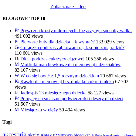
Zobacz nasz sklep
BLOGOWE TOP 10
Pryszcze i krosty u dorosłych. Przyczyny i sposoby walki.
491 002 views
Pierwsze buty dla dziecka jak wybrać?
133 029 views
Gorączka podczas ząbkowania, jak sobie z nią radzić?
110 601 views
Dieta podczas cukrzycy ciążowej
105 358 views
Muffinki marchewkowe dla niemowląt i dzieciaków
83 107 views
W co się bawić z 1,5 rocznym dzieckiem
79 667 views
Kaszki dla niemowląt bez dodatku cukru i mleka
67 702
views
Jadłospis 13 miesięcznego dziecka
58 127 views
Pomysły na smaczne podwieczorki i desery dla dzieci
51 507 views
Miesiączka w ciąży
50 494 views
Tagi
akcesoria
akcje
Antek
blogowanie
Boże Narodzenie
budowa
BAMBOOKO