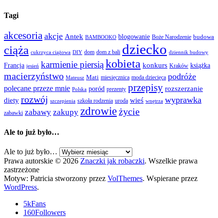
Tagi
akcesoria
akcje
Antek
blogowanie
Boże Narodzenie
budowa
BAMBOOKO
dziecko
ciąża
dom
dom z bali
cukrzyca ciążowa
DIY
dziennik budowy
kobieta
karmienie piersią
Francja
konkurs
książka
Kraków
jesień
macierzyństwo
podróże
Mati
miesięcznica
moda dziecięca
Mateusz
przepisy
polecane przeze mnie
rozszerzanie
poród
prezenty
Polska
rozwój
wyprawka
diety
wieś
szkoła rodzenia
uroda
szczepienia
wnętrza
zdrowie
życie
zabawy
zakupy
zabawki
Ale to już było…
Ale to już było…
Prawa autorskie © 2026
Znaczki jak robaczki
. Wszelkie prawa
zastrzeżone
Motyw: Patricia stworzony przez
VolThemes
. Wspierane przez
WordPress
.
5k
Fans
160
Followers