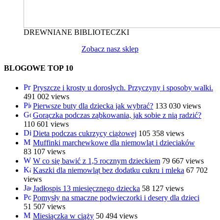
DREWNIANE BIBLIOTECZKI
Zobacz nasz sklep
BLOGOWE TOP 10
Pryszcze i krosty u dorosłych. Przyczyny i sposoby walki.
491 002 views
Pierwsze buty dla dziecka jak wybrać?
133 030 views
Gorączka podczas ząbkowania, jak sobie z nią radzić?
110 601 views
Dieta podczas cukrzycy ciążowej
105 358 views
Muffinki marchewkowe dla niemowląt i dzieciaków
83 107 views
W co się bawić z 1,5 rocznym dzieckiem
79 667 views
Kaszki dla niemowląt bez dodatku cukru i mleka
67 702
views
Jadłospis 13 miesięcznego dziecka
58 127 views
Pomysły na smaczne podwieczorki i desery dla dzieci
51 507 views
Miesiączka w ciąży
50 494 views