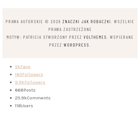
PRAWA AUTORSKIE © 2026
ZNACZKI JAK ROBACZKI
. WSZELKIE
PRAWA ZASTRZEŻONE
MOTYW: PATRICIA STWORZONY PRZEZ
VOLTHEMES
. WSPIERANE
PRZEZ
WORDPRESS
.
5k
Fans
160
Followers
9.9k
Followers
868
Posts
25.9k
Comments
118
Users