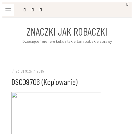
Przejdź
do
treści
ZNACZKI JAK ROBACZKI
Dziecięce Tere fere kuku i takie tam babskie sprawy
/
23 STYCZNIA 2015
DSC09706 (Kopiowanie)