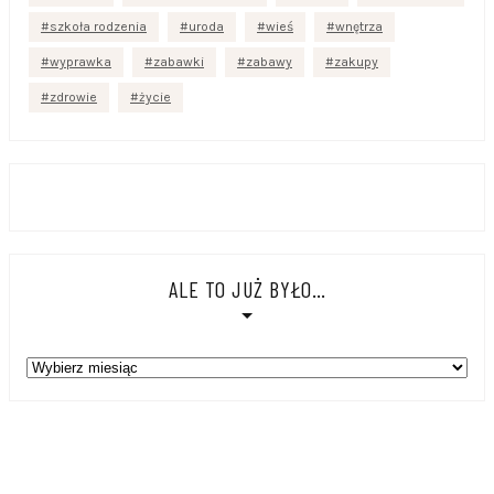
szkoła rodzenia
uroda
wieś
wnętrza
wyprawka
zabawki
zabawy
zakupy
zdrowie
życie
ALE TO JUŻ BYŁO…
Ale
to
już
było…