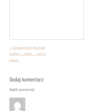
Nawigacja
< Drewniany domek
półka – mały – jasny
wpisu
szary
Dodaj komentarz
Bądź pierwszy!