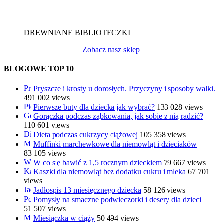
DREWNIANE BIBLIOTECZKI
Zobacz nasz sklep
BLOGOWE TOP 10
Pryszcze i krosty u dorosłych. Przyczyny i sposoby walki.
491 002 views
Pierwsze buty dla dziecka jak wybrać?
133 028 views
Gorączka podczas ząbkowania, jak sobie z nią radzić?
110 601 views
Dieta podczas cukrzycy ciążowej
105 358 views
Muffinki marchewkowe dla niemowląt i dzieciaków
83 105 views
W co się bawić z 1,5 rocznym dzieckiem
79 667 views
Kaszki dla niemowląt bez dodatku cukru i mleka
67 701
views
Jadłospis 13 miesięcznego dziecka
58 126 views
Pomysły na smaczne podwieczorki i desery dla dzieci
51 507 views
Miesiączka w ciąży
50 494 views