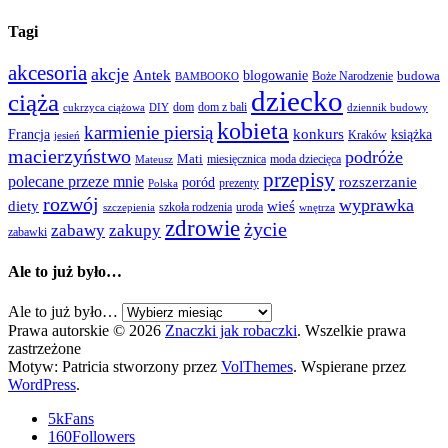
Tagi
akcesoria
akcje
Antek
blogowanie
Boże Narodzenie
budowa
BAMBOOKO
dziecko
ciąża
dom
dom z bali
cukrzyca ciążowa
DIY
dziennik budowy
kobieta
karmienie piersią
Francja
konkurs
książka
Kraków
jesień
macierzyństwo
podróże
Mati
miesięcznica
moda dziecięca
Mateusz
przepisy
polecane przeze mnie
rozszerzanie
poród
prezenty
Polska
rozwój
wyprawka
diety
wieś
szkoła rodzenia
uroda
szczepienia
wnętrza
zdrowie
życie
zabawy
zakupy
zabawki
Ale to już było…
Ale to już było…
Prawa autorskie © 2026
Znaczki jak robaczki
. Wszelkie prawa
zastrzeżone
Motyw: Patricia stworzony przez
VolThemes
. Wspierane przez
WordPress
.
5k
Fans
160
Followers