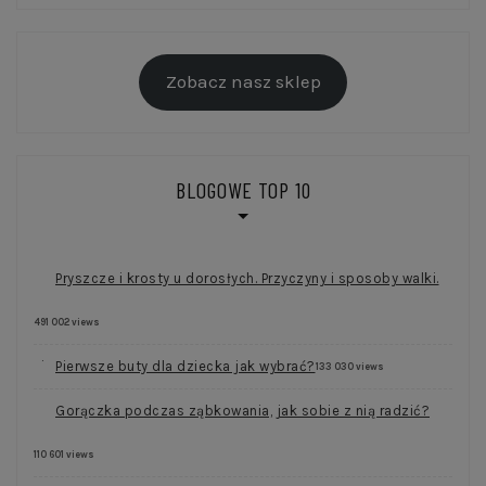
Zobacz nasz sklep
BLOGOWE TOP 10
Pryszcze i krosty u dorosłych. Przyczyny i sposoby walki.
491 002 views
Pierwsze buty dla dziecka jak wybrać?
133 030 views
Gorączka podczas ząbkowania, jak sobie z nią radzić?
110 601 views