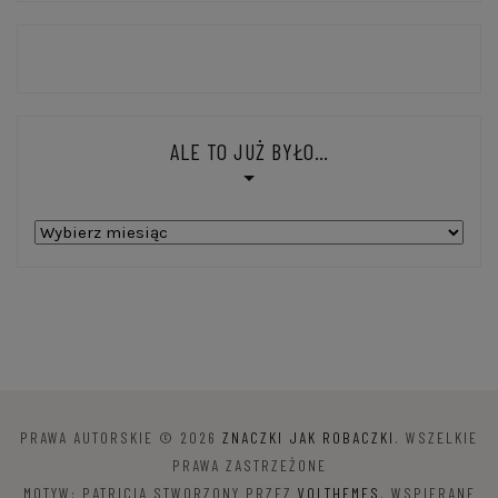
ALE TO JUŻ BYŁO…
Ale
to
już
było…
PRAWA AUTORSKIE © 2026
ZNACZKI JAK ROBACZKI
. WSZELKIE
PRAWA ZASTRZEŻONE
MOTYW: PATRICIA STWORZONY PRZEZ
VOLTHEMES
. WSPIERANE