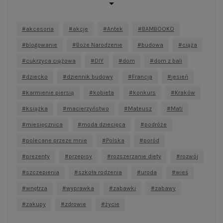
akcesoria
akcje
Antek
BAMBOOKO
blogowanie
Boże Narodzenie
budowa
ciąża
cukrzyca ciążowa
DIY
dom
dom z bali
dziecko
dziennik budowy
Francja
jesień
karmienie piersią
kobieta
konkurs
Kraków
książka
macierzyństwo
Mateusz
Mati
miesięcznica
moda dziecięca
podróże
polecane przeze mnie
Polska
poród
prezenty
przepisy
rozszerzanie diety
rozwój
szczepienia
szkoła rodzenia
uroda
wieś
wnętrza
wyprawka
zabawki
zabawy
zakupy
zdrowie
życie