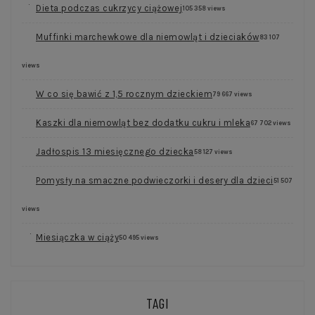
Dieta podczas cukrzycy ciążowej
105 358 views
Muffinki marchewkowe dla niemowląt i dzieciaków
83 107
views
W co się bawić z 1,5 rocznym dzieckiem
79 667 views
Kaszki dla niemowląt bez dodatku cukru i mleka
67 702 views
Jadłospis 13 miesięcznego dziecka
58 127 views
Pomysły na smaczne podwieczorki i desery dla dzieci
51 507
views
Miesiączka w ciąży
50 495 views
TAGI