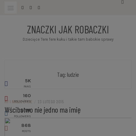
Przejdź
do
treści
ZNACZKI JAK ROBACZKI
Dziecięce Tere fere kuku i takie tam babskie sprawy
Tag:
ludzie
5K
FANS
160
MY I NASZE ŻYCIE
/
23 LUTEGO 2015
FOLLOWERS
Wścibstwo nie jedno ma imię
9.9K
FOLLOWERS
868
POSTS