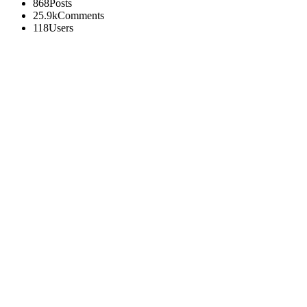
868
Posts
25.9k
Comments
118
Users