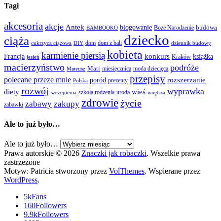
Tagi
akcesoria
akcje
Antek
blogowanie
Boże Narodzenie
budowa
BAMBOOKO
dziecko
ciąża
dom
dom z bali
cukrzyca ciążowa
DIY
dziennik budowy
kobieta
karmienie piersią
Francja
konkurs
książka
Kraków
jesień
macierzyństwo
podróże
Mati
miesięcznica
moda dziecięca
Mateusz
przepisy
polecane przeze mnie
rozszerzanie
poród
prezenty
Polska
rozwój
wyprawka
diety
wieś
szkoła rodzenia
uroda
szczepienia
wnętrza
zdrowie
życie
zabawy
zakupy
zabawki
Ale to już było…
Ale to już było…
Prawa autorskie © 2026
Znaczki jak robaczki
. Wszelkie prawa
zastrzeżone
Motyw: Patricia stworzony przez
VolThemes
. Wspierane przez
WordPress
.
5k
Fans
160
Followers
9.9k
Followers