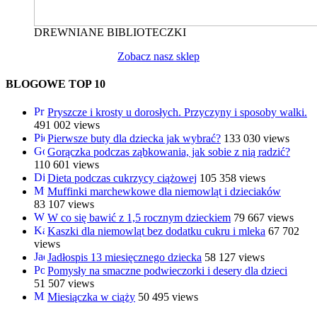
DREWNIANE BIBLIOTECZKI
Zobacz nasz sklep
BLOGOWE TOP 10
Pryszcze i krosty u dorosłych. Przyczyny i sposoby walki.
491 002 views
Pierwsze buty dla dziecka jak wybrać?
133 030 views
Gorączka podczas ząbkowania, jak sobie z nią radzić?
110 601 views
Dieta podczas cukrzycy ciążowej
105 358 views
Muffinki marchewkowe dla niemowląt i dzieciaków
83 107 views
W co się bawić z 1,5 rocznym dzieckiem
79 667 views
Kaszki dla niemowląt bez dodatku cukru i mleka
67 702
views
Jadłospis 13 miesięcznego dziecka
58 127 views
Pomysły na smaczne podwieczorki i desery dla dzieci
51 507 views
Miesiączka w ciąży
50 495 views