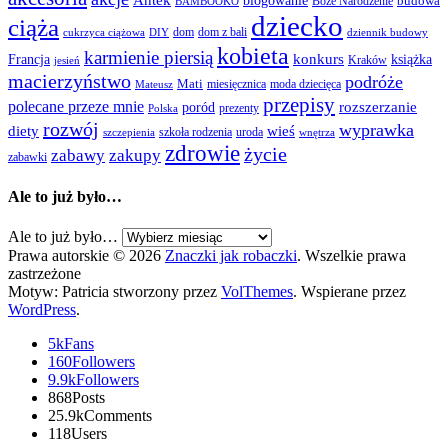
Antek
blogowanie
Boże Narodzenie
budowa
BAMBOOKO
dziecko
ciąża
dom
dom z bali
cukrzyca ciążowa
DIY
dziennik budowy
kobieta
karmienie piersią
Francja
konkurs
książka
Kraków
jesień
macierzyństwo
podróże
Mati
miesięcznica
moda dziecięca
Mateusz
przepisy
polecane przeze mnie
rozszerzanie
poród
prezenty
Polska
rozwój
wyprawka
diety
wieś
szkoła rodzenia
uroda
szczepienia
wnętrza
zdrowie
życie
zabawy
zakupy
zabawki
Ale to już było…
Ale to już było…
Prawa autorskie © 2026
Znaczki jak robaczki
. Wszelkie prawa
zastrzeżone
Motyw: Patricia stworzony przez
VolThemes
. Wspierane przez
WordPress
.
5k
Fans
160
Followers
9.9k
Followers
868
Posts
25.9k
Comments
118
Users