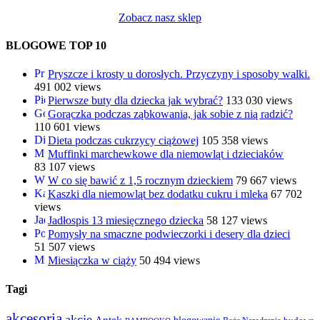
Zobacz nasz sklep
BLOGOWE TOP 10
Pryszcze i krosty u dorosłych. Przyczyny i sposoby walki.
491 002 views
Pierwsze buty dla dziecka jak wybrać?
133 030 views
Gorączka podczas ząbkowania, jak sobie z nią radzić?
110 601 views
Dieta podczas cukrzycy ciążowej
105 358 views
Muffinki marchewkowe dla niemowląt i dzieciaków
83 107 views
W co się bawić z 1,5 rocznym dzieckiem
79 667 views
Kaszki dla niemowląt bez dodatku cukru i mleka
67 702
views
Jadłospis 13 miesięcznego dziecka
58 127 views
Pomysły na smaczne podwieczorki i desery dla dzieci
51 507 views
Miesiączka w ciąży
50 494 views
Tagi
akcesoria
akcje