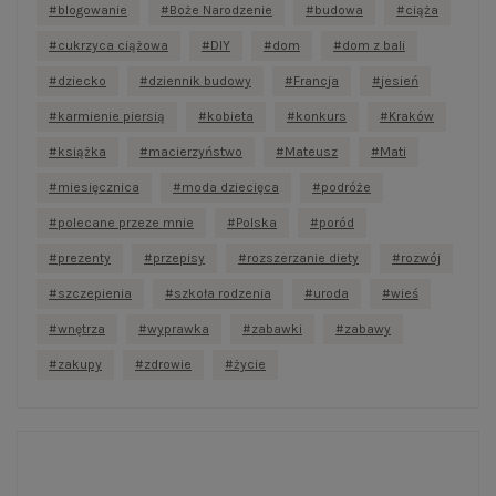
blogowanie
Boże Narodzenie
budowa
ciąża
cukrzyca ciążowa
DIY
dom
dom z bali
dziecko
dziennik budowy
Francja
jesień
karmienie piersią
kobieta
konkurs
Kraków
książka
macierzyństwo
Mateusz
Mati
miesięcznica
moda dziecięca
podróże
polecane przeze mnie
Polska
poród
prezenty
przepisy
rozszerzanie diety
rozwój
szczepienia
szkoła rodzenia
uroda
wieś
wnętrza
wyprawka
zabawki
zabawy
zakupy
zdrowie
życie