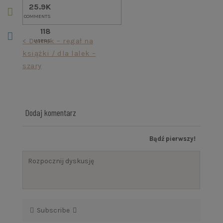
25.9K
COMMENTS
118
Nawigacja
< Domek – regał na
USERS
książki / dla lalek –
wpisu
szary
Dodaj komentarz
Bądź pierwszy!
Subscribe