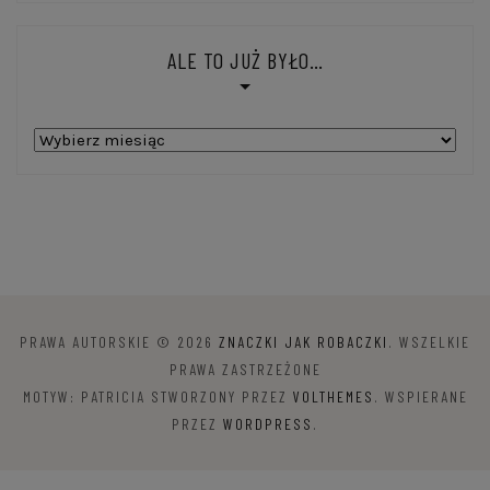
ALE TO JUŻ BYŁO…
Ale
to
już
było…
PRAWA AUTORSKIE © 2026
ZNACZKI JAK ROBACZKI
. WSZELKIE
PRAWA ZASTRZEŻONE
MOTYW: PATRICIA STWORZONY PRZEZ
VOLTHEMES
. WSPIERANE
PRZEZ
WORDPRESS
.