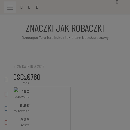
Przejdź
do
treści
ZNACZKI JAK ROBACZKI
Dziecięce Tere fere kuku i takie tam babskie sprawy
/
25 KWIETNIA 2015
DSC_0760
5K
FANS
160
FOLLOWERS
9.9K
FOLLOWERS
868
POSTS