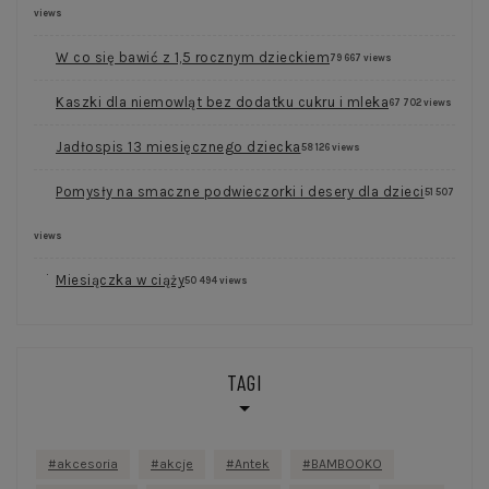
views
W co się bawić z 1,5 rocznym dzieckiem
79 667 views
Kaszki dla niemowląt bez dodatku cukru i mleka
67 702 views
Jadłospis 13 miesięcznego dziecka
58 126 views
Pomysły na smaczne podwieczorki i desery dla dzieci
51 507
views
Miesiączka w ciąży
50 494 views
TAGI
akcesoria
akcje
Antek
BAMBOOKO