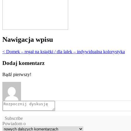
Nawigacja wpisu
< Domek – regał na książki / dla lalek – indywidualna kolorystyka
Dodaj komentarz
Bądź pierwszy!
Subscribe
Powiadom o