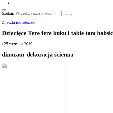
Szukaj:
Znaczki jak robaczki
Dziecięce Tere fere kuku i takie tam babs
/
25 września 2019
dinozaur dekoracja ścienna