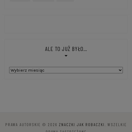
ALE TO JUŻ BYŁO…
Ale
to
już
było…
PRAWA AUTORSKIE © 2026
ZNACZKI JAK ROBACZKI
. WSZELKIE
PRAWA ZASTRZEŻONE