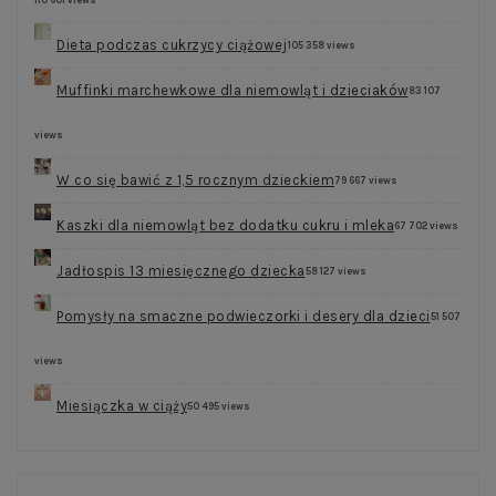
Dieta podczas cukrzycy ciążowej
105 358 views
Muffinki marchewkowe dla niemowląt i dzieciaków
83 107
views
W co się bawić z 1,5 rocznym dzieckiem
79 667 views
Kaszki dla niemowląt bez dodatku cukru i mleka
67 702 views
Jadłospis 13 miesięcznego dziecka
58 127 views
Pomysły na smaczne podwieczorki i desery dla dzieci
51 507
views
Miesiączka w ciąży
50 495 views