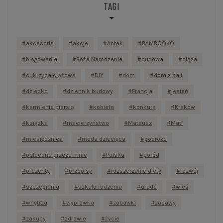
TAGI
akcesoria
akcje
Antek
BAMBOOKO
blogowanie
Boże Narodzenie
budowa
ciąża
cukrzyca ciążowa
DIY
dom
dom z bali
dziecko
dziennik budowy
Francja
jesień
karmienie piersią
kobieta
konkurs
Kraków
książka
macierzyństwo
Mateusz
Mati
miesięcznica
moda dziecięca
podróże
polecane przeze mnie
Polska
poród
prezenty
przepisy
rozszerzanie diety
rozwój
szczepienia
szkoła rodzenia
uroda
wieś
wnętrza
wyprawka
zabawki
zabawy
zakupy
zdrowie
życie