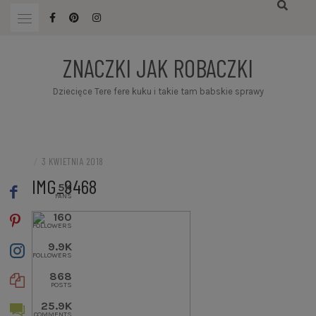
Przejdź
do
treści
ZNACZKI JAK ROBACZKI
Dziecięce Tere fere kuku i takie tam babskie sprawy
/
3 KWIETNIA 2018
IMG_9468
5K
FANS
160
FOLLOWERS
9.9K
FOLLOWERS
868
POSTS
25.9K
COMMENTS