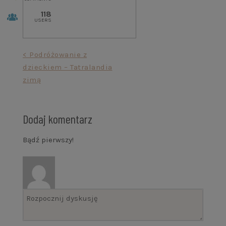
118
USERS
Nawigacja
< Podróżowanie z
dzieckiem – Tatralandia
wpisu
zimą
Dodaj komentarz
Bądź pierwszy!