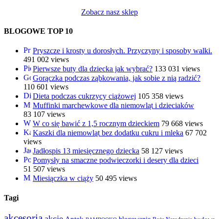
Zobacz nasz sklep
BLOGOWE TOP 10
Pryszcze i krosty u dorosłych. Przyczyny i sposoby walki.
491 002 views
Pierwsze buty dla dziecka jak wybrać?
133 031 views
Gorączka podczas ząbkowania, jak sobie z nią radzić?
110 601 views
Dieta podczas cukrzycy ciążowej
105 358 views
Muffinki marchewkowe dla niemowląt i dzieciaków
83 107 views
W co się bawić z 1,5 rocznym dzieckiem
79 668 views
Kaszki dla niemowląt bez dodatku cukru i mleka
67 702
views
Jadłospis 13 miesięcznego dziecka
58 127 views
Pomysły na smaczne podwieczorki i desery dla dzieci
51 507 views
Miesiączka w ciąży
50 495 views
Tagi
akcesoria
akcje