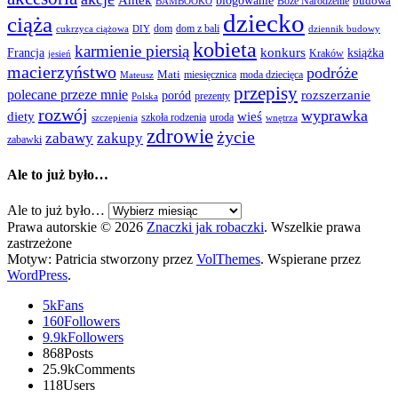
Antek
blogowanie
Boże Narodzenie
budowa
BAMBOOKO
dziecko
ciąża
dom
dom z bali
cukrzyca ciążowa
DIY
dziennik budowy
kobieta
karmienie piersią
Francja
konkurs
książka
Kraków
jesień
macierzyństwo
podróże
Mati
miesięcznica
moda dziecięca
Mateusz
przepisy
polecane przeze mnie
rozszerzanie
poród
prezenty
Polska
rozwój
wyprawka
diety
wieś
szkoła rodzenia
uroda
szczepienia
wnętrza
zdrowie
życie
zabawy
zakupy
zabawki
Ale to już było…
Ale to już było…
Prawa autorskie © 2026
Znaczki jak robaczki
. Wszelkie prawa
zastrzeżone
Motyw: Patricia stworzony przez
VolThemes
. Wspierane przez
WordPress
.
5k
Fans
160
Followers
9.9k
Followers
868
Posts
25.9k
Comments
118
Users