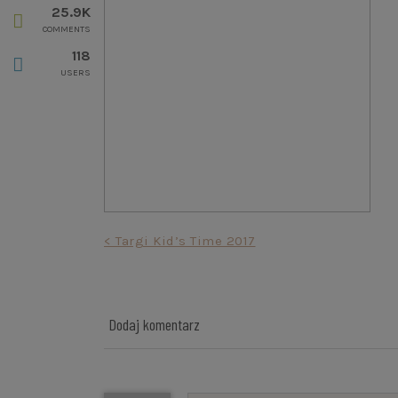
25.9K
COMMENTS
118
USERS
Nawigacja
< Targi Kid’s Time 2017
wpisu
Dodaj komentarz