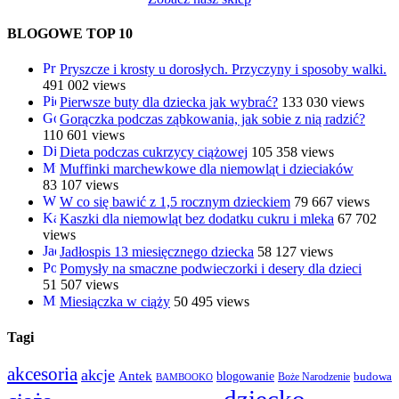
BLOGOWE TOP 10
Pryszcze i krosty u dorosłych. Przyczyny i sposoby walki.
491 002 views
Pierwsze buty dla dziecka jak wybrać?
133 030 views
Gorączka podczas ząbkowania, jak sobie z nią radzić?
110 601 views
Dieta podczas cukrzycy ciążowej
105 358 views
Muffinki marchewkowe dla niemowląt i dzieciaków
83 107 views
W co się bawić z 1,5 rocznym dzieckiem
79 667 views
Kaszki dla niemowląt bez dodatku cukru i mleka
67 702
views
Jadłospis 13 miesięcznego dziecka
58 127 views
Pomysły na smaczne podwieczorki i desery dla dzieci
51 507 views
Miesiączka w ciąży
50 495 views
Tagi
akcesoria
akcje
Antek
blogowanie
Boże Narodzenie
budowa
BAMBOOKO