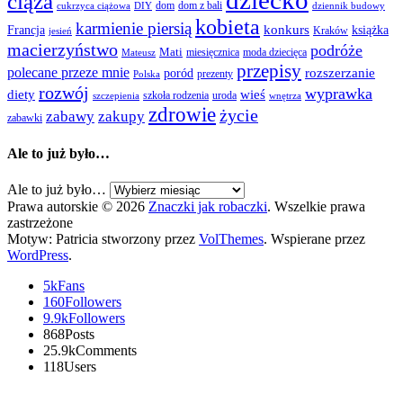
dziecko
ciąża
dom
dom z bali
cukrzyca ciążowa
DIY
dziennik budowy
kobieta
karmienie piersią
Francja
konkurs
książka
Kraków
jesień
macierzyństwo
podróże
Mati
miesięcznica
moda dziecięca
Mateusz
przepisy
polecane przeze mnie
rozszerzanie
poród
prezenty
Polska
rozwój
wyprawka
diety
wieś
szkoła rodzenia
uroda
szczepienia
wnętrza
zdrowie
życie
zabawy
zakupy
zabawki
Ale to już było…
Ale to już było…
Prawa autorskie © 2026
Znaczki jak robaczki
. Wszelkie prawa
zastrzeżone
Motyw: Patricia stworzony przez
VolThemes
. Wspierane przez
WordPress
.
5k
Fans
160
Followers
9.9k
Followers
868
Posts
25.9k
Comments
118
Users