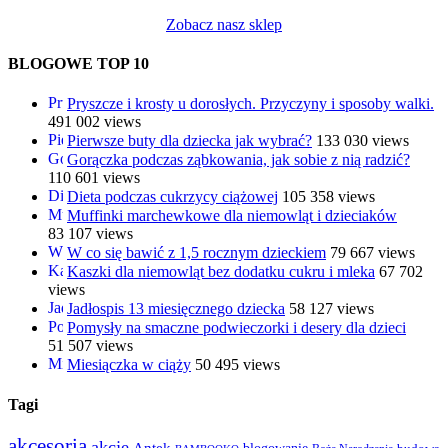
Zobacz nasz sklep
BLOGOWE TOP 10
Pryszcze i krosty u dorosłych. Przyczyny i sposoby walki.
491 002 views
Pierwsze buty dla dziecka jak wybrać?
133 030 views
Gorączka podczas ząbkowania, jak sobie z nią radzić?
110 601 views
Dieta podczas cukrzycy ciążowej
105 358 views
Muffinki marchewkowe dla niemowląt i dzieciaków
83 107 views
W co się bawić z 1,5 rocznym dzieckiem
79 667 views
Kaszki dla niemowląt bez dodatku cukru i mleka
67 702
views
Jadłospis 13 miesięcznego dziecka
58 127 views
Pomysły na smaczne podwieczorki i desery dla dzieci
51 507 views
Miesiączka w ciąży
50 495 views
Tagi
akcesoria
akcje