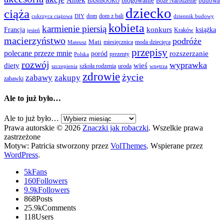
Antek
blogowanie
Boże Narodzenie
budowa
BAMBOOKO
dziecko
ciąża
dom
dom z bali
cukrzyca ciążowa
DIY
dziennik budowy
kobieta
karmienie piersią
Francja
konkurs
książka
Kraków
jesień
macierzyństwo
podróże
Mati
miesięcznica
moda dziecięca
Mateusz
przepisy
polecane przeze mnie
rozszerzanie
poród
prezenty
Polska
rozwój
wyprawka
diety
wieś
szkoła rodzenia
uroda
szczepienia
wnętrza
zdrowie
życie
zabawy
zakupy
zabawki
Ale to już było…
Ale to już było…
Prawa autorskie © 2026
Znaczki jak robaczki
. Wszelkie prawa
zastrzeżone
Motyw: Patricia stworzony przez
VolThemes
. Wspierane przez
WordPress
.
5k
Fans
160
Followers
9.9k
Followers
868
Posts
25.9k
Comments
118
Users