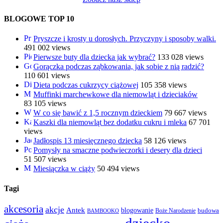
BLOGOWE TOP 10
Pryszcze i krosty u dorosłych. Przyczyny i sposoby walki.
491 002 views
Pierwsze buty dla dziecka jak wybrać?
133 028 views
Gorączka podczas ząbkowania, jak sobie z nią radzić?
110 601 views
Dieta podczas cukrzycy ciążowej
105 358 views
Muffinki marchewkowe dla niemowląt i dzieciaków
83 105 views
W co się bawić z 1,5 rocznym dzieckiem
79 667 views
Kaszki dla niemowląt bez dodatku cukru i mleka
67 701
views
Jadłospis 13 miesięcznego dziecka
58 126 views
Pomysły na smaczne podwieczorki i desery dla dzieci
51 507 views
Miesiączka w ciąży
50 494 views
Tagi
akcesoria
akcje
Antek
blogowanie
Boże Narodzenie
budowa
BAMBOOKO