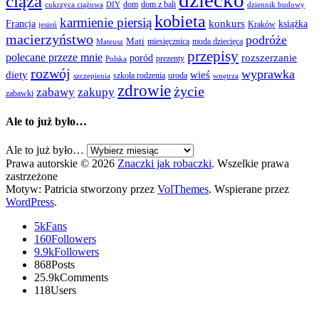
dziecko
ciąża
dom
dom z bali
cukrzyca ciążowa
DIY
dziennik budowy
kobieta
karmienie piersią
Francja
konkurs
książka
Kraków
jesień
macierzyństwo
podróże
Mati
miesięcznica
moda dziecięca
Mateusz
przepisy
polecane przeze mnie
rozszerzanie
poród
prezenty
Polska
rozwój
wyprawka
diety
wieś
szkoła rodzenia
uroda
szczepienia
wnętrza
zdrowie
życie
zabawy
zakupy
zabawki
Ale to już było…
Ale to już było…
Prawa autorskie © 2026
Znaczki jak robaczki
. Wszelkie prawa
zastrzeżone
Motyw: Patricia stworzony przez
VolThemes
. Wspierane przez
WordPress
.
5k
Fans
160
Followers
9.9k
Followers
868
Posts
25.9k
Comments
118
Users