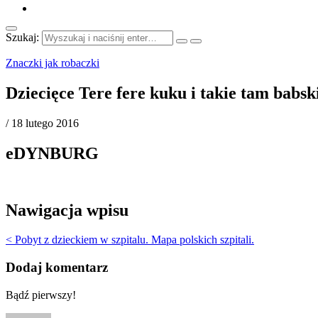
Szukaj:
Znaczki jak robaczki
Dziecięce Tere fere kuku i takie tam babs
/
18 lutego 2016
eDYNBURG
Nawigacja wpisu
< Pobyt z dzieckiem w szpitalu. Mapa polskich szpitali.
Dodaj komentarz
Bądź pierwszy!