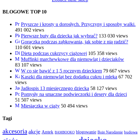
BLOGOWE TOP 10
Pryszcze i krosty u dorosłych. Przyczyny i sposoby walki.
491 002 views
Pierwsze buty dla dziecka jak wybrać?
133 030 views
Gorączka podczas ząbkowania, jak sobie z nią radzić?
110 601 views
Dieta podczas cukrzycy ciążowej
105 358 views
Muffinki marchewkowe dla niemowląt i dzieciaków
83 107 views
W co się bawić z 1,5 rocznym dzieckiem
79 667 views
Kaszki dla niemowląt bez dodatku cukru i mleka
67 702
views
Jadłospis 13 miesięcznego dziecka
58 127 views
Pomysły na smaczne podwieczorki i desery dla dzieci
51 507 views
Miesiączka w ciąży
50 494 views
Tagi
akcesoria
akcje
Antek
blogowanie
Boże Narodzenie
budowa
BAMBOOKO