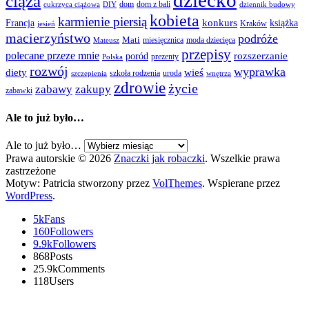
dziecko
ciąża
dom
dom z bali
cukrzyca ciążowa
DIY
dziennik budowy
kobieta
karmienie piersią
Francja
konkurs
książka
Kraków
jesień
macierzyństwo
podróże
Mati
miesięcznica
moda dziecięca
Mateusz
przepisy
polecane przeze mnie
rozszerzanie
poród
prezenty
Polska
rozwój
wyprawka
diety
wieś
szkoła rodzenia
uroda
szczepienia
wnętrza
zdrowie
życie
zabawy
zakupy
zabawki
Ale to już było…
Ale to już było…
Prawa autorskie © 2026
Znaczki jak robaczki
. Wszelkie prawa
zastrzeżone
Motyw: Patricia stworzony przez
VolThemes
. Wspierane przez
WordPress
.
5k
Fans
160
Followers
9.9k
Followers
868
Posts
25.9k
Comments
118
Users