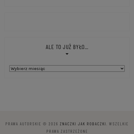
ALE TO JUŻ BYŁO…
Ale
to
już
było…
PRAWA AUTORSKIE © 2026
ZNACZKI JAK ROBACZKI
. WSZELKIE
PRAWA ZASTRZEŻONE