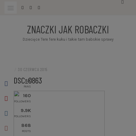
Przejdź
do
treści
ZNACZKI JAK ROBACZKI
Dziecięce Tere fere kuku i takie tam babskie sprawy
/
30 CZERWCA 2015
DSC_0863
5K
FANS
160
FOLLOWERS
9.9K
FOLLOWERS
868
POSTS