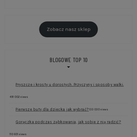
Zobacz nasz sklep
BLOGOWE TOP 10
Pryszcze i krosty u dorosłych. Przyczyny i sposoby walki.
491 002 views
Pierwsze buty dla dziecka jak wybrać?
133 030 views
Gorączka podczas ząbkowania, jak sobie z nią radzić?
110 601 views