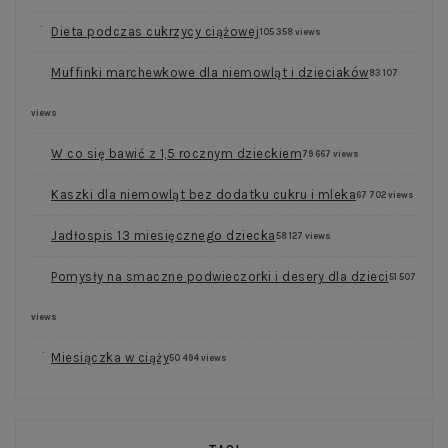
Dieta podczas cukrzycy ciążowej
105 358 views
Muffinki marchewkowe dla niemowląt i dzieciaków
83 107
views
W co się bawić z 1,5 rocznym dzieckiem
79 667 views
Kaszki dla niemowląt bez dodatku cukru i mleka
67 702 views
Jadłospis 13 miesięcznego dziecka
58 127 views
Pomysły na smaczne podwieczorki i desery dla dzieci
51 507
views
Miesiączka w ciąży
50 494 views