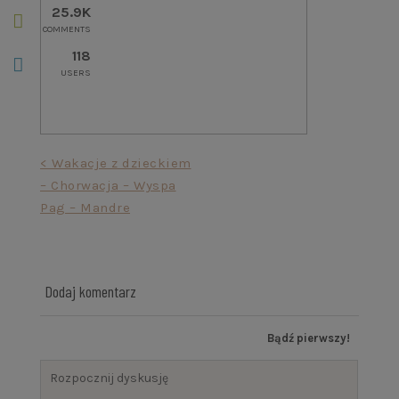
25.9K
COMMENTS
118
USERS
Nawigacja
< Wakacje z dzieckiem
– Chorwacja – Wyspa
wpisu
Pag – Mandre
Dodaj komentarz
Bądź pierwszy!