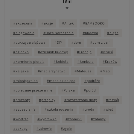
TAGI
akcesoria
akcje
Antek
BAMBOOKO
blogowanie
Boże Narodzenie
budowa
ciąża
cukrzyca ciążowa
DIY
dom
dom z bali
dziecko
dziennik budowy
Francja
jesień
karmienie piersią
kobieta
konkurs
Kraków
książka
macierzyństwo
Mateusz
Mati
miesięcznica
moda dziecięca
podróże
polecane przeze mnie
Polska
poród
prezenty
przepisy
rozszerzanie diety
rozwój
szczepienia
szkoła rodzenia
uroda
wieś
wnętrza
wyprawka
zabawki
zabawy
zakupy
zdrowie
życie