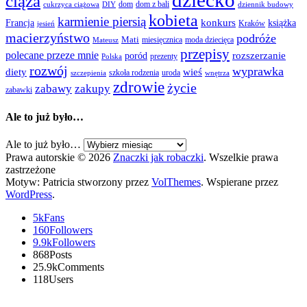
dziecko
ciąża
dom
dom z bali
cukrzyca ciążowa
DIY
dziennik budowy
kobieta
karmienie piersią
Francja
konkurs
książka
Kraków
jesień
macierzyństwo
podróże
Mati
miesięcznica
moda dziecięca
Mateusz
przepisy
polecane przeze mnie
rozszerzanie
poród
prezenty
Polska
rozwój
wyprawka
diety
wieś
szkoła rodzenia
uroda
szczepienia
wnętrza
zdrowie
życie
zabawy
zakupy
zabawki
Ale to już było…
Ale to już było…
Prawa autorskie © 2026
Znaczki jak robaczki
. Wszelkie prawa
zastrzeżone
Motyw: Patricia stworzony przez
VolThemes
. Wspierane przez
WordPress
.
5k
Fans
160
Followers
9.9k
Followers
868
Posts
25.9k
Comments
118
Users