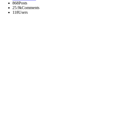
868
Posts
25.9k
Comments
118
Users