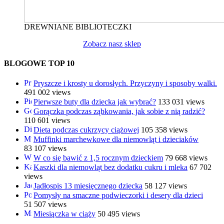
DREWNIANE BIBLIOTECZKI
Zobacz nasz sklep
BLOGOWE TOP 10
Pryszcze i krosty u dorosłych. Przyczyny i sposoby walki.
491 002 views
Pierwsze buty dla dziecka jak wybrać?
133 031 views
Gorączka podczas ząbkowania, jak sobie z nią radzić?
110 601 views
Dieta podczas cukrzycy ciążowej
105 358 views
Muffinki marchewkowe dla niemowląt i dzieciaków
83 107 views
W co się bawić z 1,5 rocznym dzieckiem
79 668 views
Kaszki dla niemowląt bez dodatku cukru i mleka
67 702
views
Jadłospis 13 miesięcznego dziecka
58 127 views
Pomysły na smaczne podwieczorki i desery dla dzieci
51 507 views
Miesiączka w ciąży
50 495 views