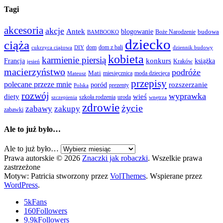
Tagi
akcesoria
akcje
Antek
blogowanie
Boże Narodzenie
budowa
BAMBOOKO
dziecko
ciąża
dom
dom z bali
cukrzyca ciążowa
DIY
dziennik budowy
kobieta
karmienie piersią
Francja
konkurs
książka
Kraków
jesień
macierzyństwo
podróże
Mati
miesięcznica
moda dziecięca
Mateusz
przepisy
polecane przeze mnie
rozszerzanie
poród
prezenty
Polska
rozwój
wyprawka
diety
wieś
szkoła rodzenia
uroda
szczepienia
wnętrza
zdrowie
życie
zabawy
zakupy
zabawki
Ale to już było…
Ale to już było…
Prawa autorskie © 2026
Znaczki jak robaczki
. Wszelkie prawa
zastrzeżone
Motyw: Patricia stworzony przez
VolThemes
. Wspierane przez
WordPress
.
5k
Fans
160
Followers
9.9k
Followers