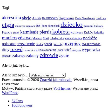
Tagi
akcesoria
akcje
Antek
blogowanie
Boże Narodzenie
budowa
BAMBOOKO
dziecko
ciąża
dom
dom z bali
cukrzyca ciążowa
DIY
dziennik budowy
kobieta
karmienie piersią
Francja
konkurs
książka
Kraków
jesień
macierzyństwo
podróże
Mati
miesięcznica
moda dziecięca
Mateusz
przepisy
polecane przeze mnie
rozszerzanie
poród
prezenty
Polska
rozwój
wyprawka
diety
wieś
szkoła rodzenia
uroda
szczepienia
wnętrza
zdrowie
życie
zabawy
zakupy
zabawki
Ale to już było…
Ale to już było…
Prawa autorskie © 2026
Znaczki jak robaczki
. Wszelkie prawa
zastrzeżone
Motyw: Patricia stworzony przez
VolThemes
. Wspierane przez
WordPress
.
5k
Fans
160
Followers