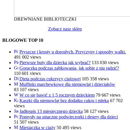
DREWNIANE BIBLIOTECZKI
Zobacz nasz sklep
BLOGOWE TOP 10
Pryszcze i krosty u dorosłych. Przyczyny i sposoby walki.
491 002 views
Pierwsze buty dla dziecka jak wybrać?
133 030 views
Gorączka podczas ząbkowania, jak sobie z nią radzić?
110 601 views
Dieta podczas cukrzycy ciążowej
105 358 views
Muffinki marchewkowe dla niemowląt i dzieciaków
83 107 views
W co się bawić z 1,5 rocznym dzieckiem
79 667 views
Kaszki dla niemowląt bez dodatku cukru i mleka
67 702
views
Jadłospis 13 miesięcznego dziecka
58 127 views
Pomysły na smaczne podwieczorki i desery dla dzieci
51 507 views
Miesiączka w ciąży
50 495 views