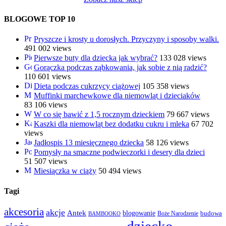
BLOGOWE TOP 10
Pryszcze i krosty u dorosłych. Przyczyny i sposoby walki.
491 002 views
Pierwsze buty dla dziecka jak wybrać?
133 028 views
Gorączka podczas ząbkowania, jak sobie z nią radzić?
110 601 views
Dieta podczas cukrzycy ciążowej
105 358 views
Muffinki marchewkowe dla niemowląt i dzieciaków
83 106 views
W co się bawić z 1,5 rocznym dzieckiem
79 667 views
Kaszki dla niemowląt bez dodatku cukru i mleka
67 702
views
Jadłospis 13 miesięcznego dziecka
58 126 views
Pomysły na smaczne podwieczorki i desery dla dzieci
51 507 views
Miesiączka w ciąży
50 494 views
Tagi
akcesoria
akcje
Antek
blogowanie
Boże Narodzenie
budowa
BAMBOOKO