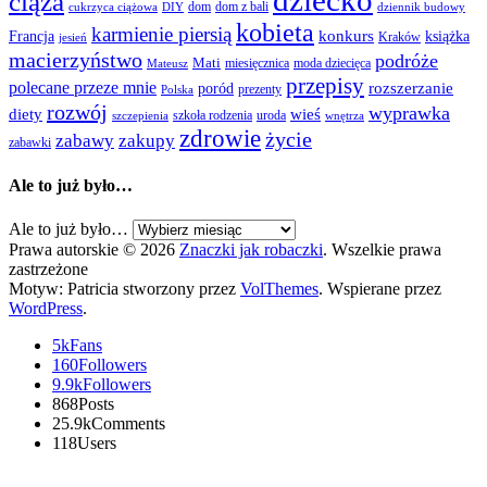
dziecko
ciąża
dom
dom z bali
cukrzyca ciążowa
DIY
dziennik budowy
kobieta
karmienie piersią
Francja
konkurs
książka
Kraków
jesień
macierzyństwo
podróże
Mati
miesięcznica
moda dziecięca
Mateusz
przepisy
polecane przeze mnie
rozszerzanie
poród
prezenty
Polska
rozwój
wyprawka
diety
wieś
szkoła rodzenia
uroda
szczepienia
wnętrza
zdrowie
życie
zabawy
zakupy
zabawki
Ale to już było…
Ale to już było…
Prawa autorskie © 2026
Znaczki jak robaczki
. Wszelkie prawa
zastrzeżone
Motyw: Patricia stworzony przez
VolThemes
. Wspierane przez
WordPress
.
5k
Fans
160
Followers
9.9k
Followers
868
Posts
25.9k
Comments
118
Users