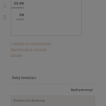
25.9K
COMMENTS
118
USERS
Nawigacja
< Wakacje z dzieckiem.
Świnoujście i wyspa
wpisu
Uznam
Dodaj komentarz
Bądź pierwszy!