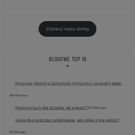
Zobacz nasz sklep
BLOGOWE TOP 10
Pryszcze i krosty u dorosłych. Przyczyny i sposoby walki.
491 002 views
Pierwsze buty dla dziecka jak wybrać?
133 028 views
Gorączka podczas ząbkowania, jak sobie z nią radzić?
110 601 views