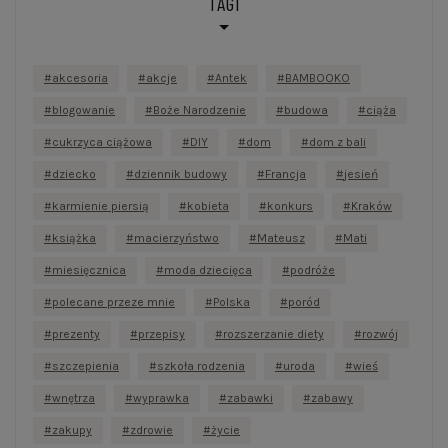
TAGI
akcesoria
akcje
Antek
BAMBOOKO
blogowanie
Boże Narodzenie
budowa
ciąża
cukrzyca ciążowa
DIY
dom
dom z bali
dziecko
dziennik budowy
Francja
jesień
karmienie piersią
kobieta
konkurs
Kraków
książka
macierzyństwo
Mateusz
Mati
miesięcznica
moda dziecięca
podróże
polecane przeze mnie
Polska
poród
prezenty
przepisy
rozszerzanie diety
rozwój
szczepienia
szkoła rodzenia
uroda
wieś
wnętrza
wyprawka
zabawki
zabawy
zakupy
zdrowie
życie