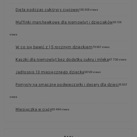
Dieta podczas cukrzycy ciążowej
105 358 views
Muffinki marchewkowe dla niemowląt i dzieciaków
83 106
views
W co się bawić z 1,5 rocznym dzieckiem
79 667 views
Kaszki dla niemowląt bez dodatku cukru i mleka
67 702 views
Jadłospis 13 miesięcznego dziecka
58 126 views
Pomysły na smaczne podwieczorki i desery dla dzieci
51 507
views
Miesiączka w ciąży
50 494 views