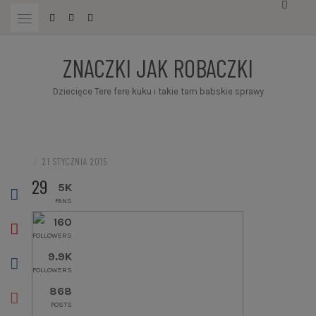
Przejdź
do
treści
ZNACZKI JAK ROBACZKI
Dziecięce Tere fere kuku i takie tam babskie sprawy
/
21 STYCZNIA 2015
29
5K
FANS
160
FOLLOWERS
9.9K
FOLLOWERS
868
POSTS