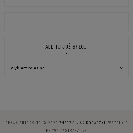
ALE TO JUŻ BYŁO…
Ale
to
już
było…
PRAWA AUTORSKIE © 2026
ZNACZKI JAK ROBACZKI
. WSZELKIE
PRAWA ZASTRZEŻONE