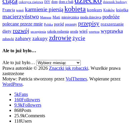
dziecko
ciąża
dom
dom z bali
cukrzyca ciążowa
DIY
dziennik budowy
kobieta
karmienie piersią
Francja
konkurs
książka
Kraków
jesień
macierzyństwo
podróże
Mati
miesięcznica
moda dziecięca
Mateusz
przepisy
polecane przeze mnie
rozszerzanie
poród
prezenty
Polska
rozwój
wyprawka
diety
wieś
szkoła rodzenia
uroda
szczepienia
wnętrza
zdrowie
życie
zabawy
zakupy
zabawki
Ale to już było…
Ale to już było…
Prawa autorskie © 2026
Znaczki jak robaczki
. Wszelkie prawa
zastrzeżone
Motyw: Patricia stworzony przez
VolThemes
. Wspierane przez
WordPress
.
5k
Fans
160
Followers
9.9k
Followers
868
Posts
25.9k
Comments
118
Users