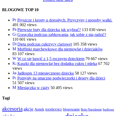
BLOGOWE TOP 10
Pryszcze i krosty u dorosłych. Przyczyny i sposoby walki.
491 002 views
Pierwsze buty dla dziecka jak wybrać?
133 030 views
Gorączka podczas ząbkowania, jak sobie z nią radzić?
110 601 views
Dieta podczas cukrzycy ciążowej
105 358 views
Muffinki marchewkowe dla niemowląt i dzieciaków
83 107 views
W co się bawić z 1,5 rocznym dzieckiem
79 667 views
Kaszki dla niemowląt bez dodatku cukru i mleka
67 702
views
Jadłospis 13 miesięcznego dziecka
58 127 views
Pomysły na smaczne podwieczorki i desery dla dzieci
51 507 views
Miesiączka w ciąży
50 495 views
Tagi
akcesoria
akcje
Antek
blogowanie
Boże Narodzenie
budowa
BAMBOOKO