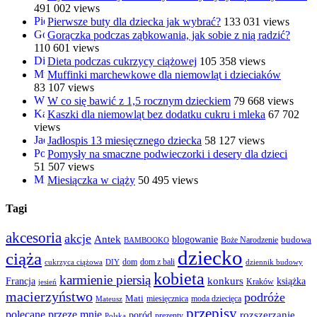
491 002 views
Pierwsze buty dla dziecka jak wybrać?
133 031 views
Gorączka podczas ząbkowania, jak sobie z nią radzić?
110 601 views
Dieta podczas cukrzycy ciążowej
105 358 views
Muffinki marchewkowe dla niemowląt i dzieciaków
83 107 views
W co się bawić z 1,5 rocznym dzieckiem
79 668 views
Kaszki dla niemowląt bez dodatku cukru i mleka
67 702
views
Jadłospis 13 miesięcznego dziecka
58 127 views
Pomysły na smaczne podwieczorki i desery dla dzieci
51 507 views
Miesiączka w ciąży
50 495 views
Tagi
akcesoria
akcje
Antek
blogowanie
Boże Narodzenie
budowa
BAMBOOKO
dziecko
ciąża
dom
dom z bali
cukrzyca ciążowa
DIY
dziennik budowy
kobieta
karmienie piersią
Francja
konkurs
książka
Kraków
jesień
macierzyństwo
podróże
Mati
miesięcznica
moda dziecięca
Mateusz
przepisy
polecane przeze mnie
rozszerzanie
poród
prezenty
Polska