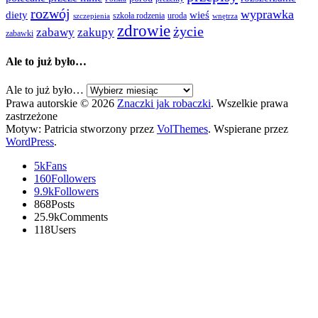
rozwój
wyprawka
diety
wieś
szkoła rodzenia
uroda
szczepienia
wnętrza
zdrowie
życie
zabawy
zakupy
zabawki
Ale to już było…
Ale to już było…
Prawa autorskie © 2026
Znaczki jak robaczki
. Wszelkie prawa
zastrzeżone
Motyw: Patricia stworzony przez
VolThemes
. Wspierane przez
WordPress
.
5k
Fans
160
Followers
9.9k
Followers
868
Posts
25.9k
Comments
118
Users