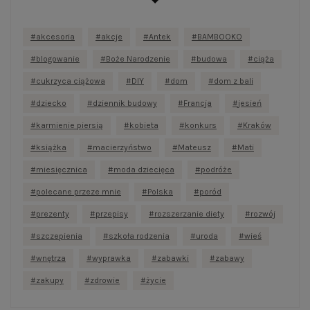
akcesoria
akcje
Antek
BAMBOOKO
blogowanie
Boże Narodzenie
budowa
ciąża
cukrzyca ciążowa
DIY
dom
dom z bali
dziecko
dziennik budowy
Francja
jesień
karmienie piersią
kobieta
konkurs
Kraków
książka
macierzyństwo
Mateusz
Mati
miesięcznica
moda dziecięca
podróże
polecane przeze mnie
Polska
poród
prezenty
przepisy
rozszerzanie diety
rozwój
szczepienia
szkoła rodzenia
uroda
wieś
wnętrza
wyprawka
zabawki
zabawy
zakupy
zdrowie
życie