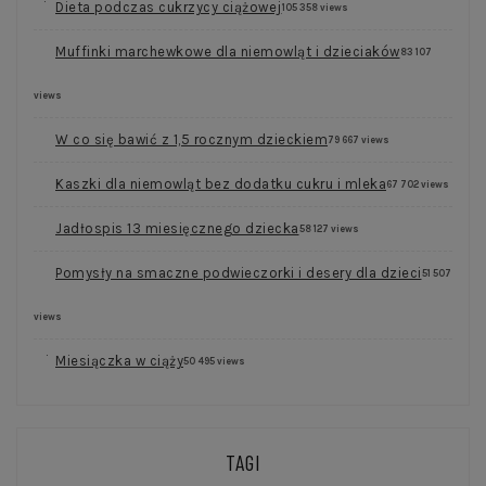
Dieta podczas cukrzycy ciążowej
105 358 views
Muffinki marchewkowe dla niemowląt i dzieciaków
83 107
views
W co się bawić z 1,5 rocznym dzieckiem
79 667 views
Kaszki dla niemowląt bez dodatku cukru i mleka
67 702 views
Jadłospis 13 miesięcznego dziecka
58 127 views
Pomysły na smaczne podwieczorki i desery dla dzieci
51 507
views
Miesiączka w ciąży
50 495 views
TAGI