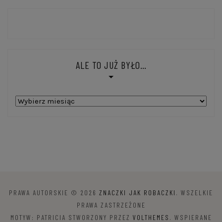
ALE TO JUŻ BYŁO…
Ale
to
już
było…
PRAWA AUTORSKIE © 2026
ZNACZKI JAK ROBACZKI
. WSZELKIE
PRAWA ZASTRZEŻONE
MOTYW: PATRICIA STWORZONY PRZEZ
VOLTHEMES
. WSPIERANE