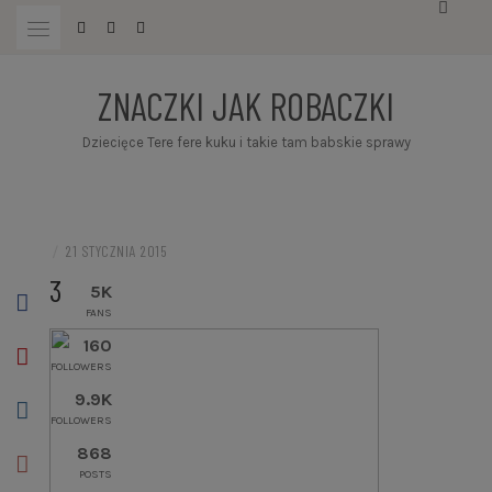
Przejdź
do
treści
ZNACZKI JAK ROBACZKI
Dziecięce Tere fere kuku i takie tam babskie sprawy
/
21 STYCZNIA 2015
3
5K
FANS
160
FOLLOWERS
9.9K
FOLLOWERS
868
POSTS