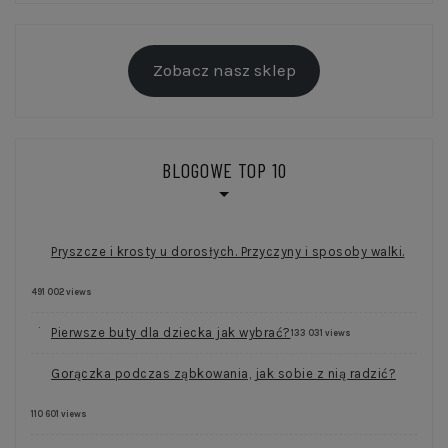
Zobacz nasz sklep
BLOGOWE TOP 10
Pryszcze i krosty u dorosłych. Przyczyny i sposoby walki.
491 002 views
Pierwsze buty dla dziecka jak wybrać?
133 031 views
Gorączka podczas ząbkowania, jak sobie z nią radzić?
110 601 views