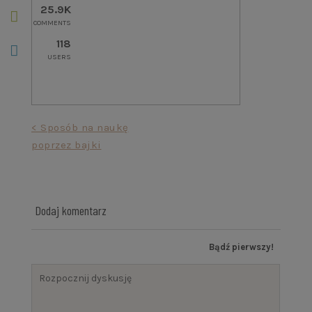
25.9K
COMMENTS
118
USERS
Nawigacja
< Sposób na naukę
poprzez bajki
wpisu
Dodaj komentarz
Bądź pierwszy!