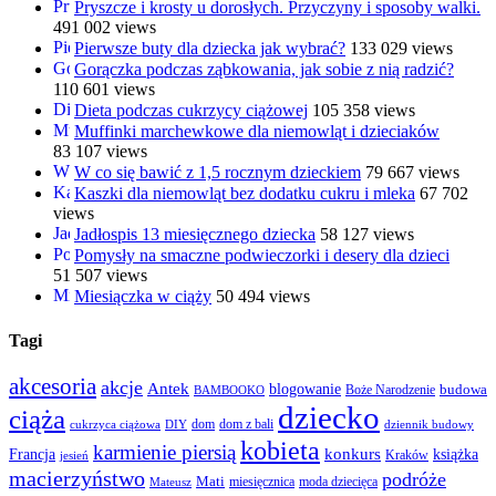
Pryszcze i krosty u dorosłych. Przyczyny i sposoby walki.
491 002 views
Pierwsze buty dla dziecka jak wybrać?
133 029 views
Gorączka podczas ząbkowania, jak sobie z nią radzić?
110 601 views
Dieta podczas cukrzycy ciążowej
105 358 views
Muffinki marchewkowe dla niemowląt i dzieciaków
83 107 views
W co się bawić z 1,5 rocznym dzieckiem
79 667 views
Kaszki dla niemowląt bez dodatku cukru i mleka
67 702
views
Jadłospis 13 miesięcznego dziecka
58 127 views
Pomysły na smaczne podwieczorki i desery dla dzieci
51 507 views
Miesiączka w ciąży
50 494 views
Tagi
akcesoria
akcje
Antek
blogowanie
Boże Narodzenie
budowa
BAMBOOKO
dziecko
ciąża
dom
dom z bali
cukrzyca ciążowa
DIY
dziennik budowy
kobieta
karmienie piersią
Francja
konkurs
książka
Kraków
jesień
macierzyństwo
podróże
Mati
miesięcznica
moda dziecięca
Mateusz