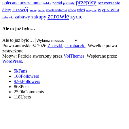
przepisy
polecane przeze mnie
rozszerzanie
poród
prezenty
Polska
rozwój
wyprawka
diety
wieś
szkoła rodzenia
uroda
szczepienia
wnętrza
zdrowie
życie
zabawy
zakupy
zabawki
Ale to już było…
Ale to już było…
Prawa autorskie © 2026
Znaczki jak robaczki
. Wszelkie prawa
zastrzeżone
Motyw: Patricia stworzony przez
VolThemes
. Wspierane przez
WordPress
.
5k
Fans
160
Followers
9.9k
Followers
868
Posts
25.9k
Comments
118
Users